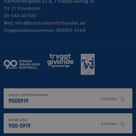
Hantverkargatan 25 B, 1 trappa (våning 4)
112 21 Stockholm
08-546 40 530
Mejl:
info@brostcancerforbundet.se
_gcl_au
3
Google LLC
Organisationsnummer: 802010-4264
månad
.brostcancerforbundet.se
_pin_unauth
1 år
Pinterest Inc.
.brostcancerforbundet.se
SWISH SPONTANGÅVA
KOPIERA
9005919
BANKGIRO
KOPIERA
900-5919