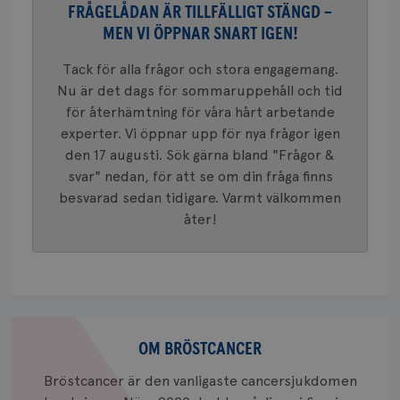
FRÅGELÅDAN ÄR TILLFÄLLIGT STÄNGD –
MEN VI ÖPPNAR SNART IGEN!
Namn
Leverantör
/
Domän
Utgång
Beskriv
Tack för alla frågor och stora engagemang.
Nu är det dags för sommaruppehåll och tid
c_rid
.brostcancerforbundet.se
1 dag
Denna c
Namn
Leverantör
/
Domän
Utgån
att mäta
för återhämtning för våra hårt arbetande
postutsk
YSC
Sessi
Google LLC
om mott
.youtube.com
experter. Vi öppnar upp för nya frågor igen
länkar i
konverte
den 17 augusti. Sök gärna bland "Frågor &
webbpla
svar" nedan, för att se om din fråga finns
VISITOR_PRIVACY_METADATA
5
YouTube
_gat_UA-1577937-
.brostcancerforbundet.se
1
Detta är
månad
.youtube.com
besvarad sedan tidigare. Varmt välkommen
37
minut
cookie s
4 veck
Google A
åter!
mönster
innehåll
identite
eller we
sig till.
_gat-ka
att beg
som regi
Om
webbpla
trafikvo
bröstcancer
OM BRÖSTCANCER
_ga
1 år 1
Detta c
Google LLC
månad
associe
Bröstcancer är den vanligaste cancersjukdomen
.brostcancerforbundet.se
__Secure-ROLLOUT_TOKEN
.youtube.com
5
Universal
månad