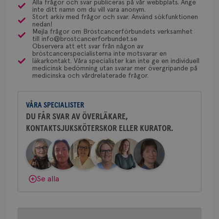
dessa prover beställs. Om du vill undersöka detta
Alla frågor och svar publiceras på vår webbplats. Ange
Bröstcancerförbundet får du både
inte ditt namn om du vill vara anonym.
kan du börja med att söka hjälp på vårdcentralen,
gemenskap och goda råd.
Bli medlem
Stort arkiv med frågor och svar. Använd sökfunktionen
Strikt nödvändiga kakor tillåter
som kan skriva remiss till den klinik som är ansvarig
nedan!
kärnwebbplatsfunktioner som användarinloggning
Mejla frågor om Bröstcancerförbundets verksamhet
och kontohantering. Webbplatsen kan inte
för detta i din region.
till info@brostcancerforbundet.se
Dölj svar
användas ordentligt utan strikt nödvändiga cookies.
Observera att ett svar från någon av
bröstcancerspecialisterna inte motsvarar en
Namn
Leverantör
/
Domän
Utgång
Bes
läkarkontakt. Våra specialister kan inte ge en individuell
Yvette Andersson
medicinsk bedömning utan svarar mer övergripande på
sessionid
brostcancerforbundet.se
1 år
Den
medicinska och vårdrelaterade frågor.
inl
ÖVERLÄKARE OCH BRÖSTKIRURG
Yvette Andersson är överläkare
csrftoken
brostcancerforbundet.se
11
Den
och bröstkirurg vid Västmanlands
månader
til
4 veckor
web
VÅRA SPECIALISTER
sjukhus i Västerås.
för
DU FÅR SVAR AV ÖVERLÄKARE,
utf
en 
KONTAKTSJUKSKÖTERSKOR ELLER KURATOR.
Behöver du mer stöd? Som medlem i
typ
på 
Bröstcancerförbundet får du både
gemenskap och goda råd.
Bli medlem
CookieScriptConsent
4 veckor
Den
CookieScript
2 dagar
Coo
.brostcancerforbundet.se
tjä
ihå
Dölj svar
Se alla
bes
nöd
Scr
Google
fun
Privacy Policy