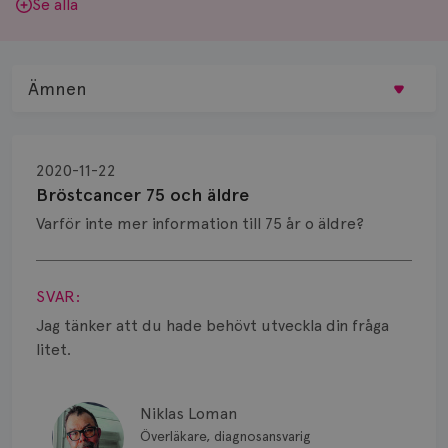
Se alla
Ämnen
Behandling
2020-11-22
Biopsi
Bröstcancer 75 och äldre
Varför inte mer information till 75 år o äldre?
Biverkningar
Visa svar
Bröstvårta
SVAR:
Knöl
Jag tänker att du hade behövt utveckla din fråga
litet.
Läkemedel
Typ av bröstcancer
Niklas Loman
Överläkare, diagnosansvarig