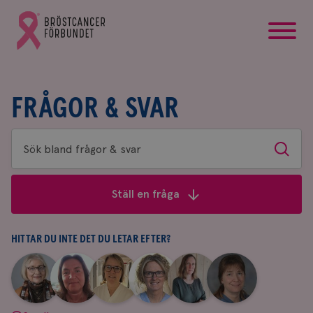
startsida
Gå
till
Bröstcancerförbundets
startsida
FRÅGOR & SVAR
Sök
Sök
bland
frågor
Ställ en fråga
&
svar
HITTAR DU INTE DET DU LETAR EFTER?
|
|
|
|
|
|
Aina
Anne
Fredrika
Jeanette
Maria
Yvette
Johnsson
Andersson
Killander
Bäcklund
Edegran
Andersson