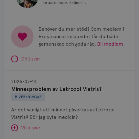
Smärta
bröstcancer, Skånes
universitetssjukhus i Lund.
Prognos
Risker
Behöver du mer stöd? Som medlem i
Bröstcancerförbundet får du både
Spridd bröstcancer
gemenskap och goda råd.
Bli medlem
Strålning
Dölj svar
Vätska
Minnesproblem
av
2026-07-14
Letrozol
Minnesproblem av Letrozol Viatris?
Viatris?
BIVERKNINGAR
Är det vanligt att minnet påverkas av Letrozol
Viatris? Bör jag byta medicin?
Visa svar