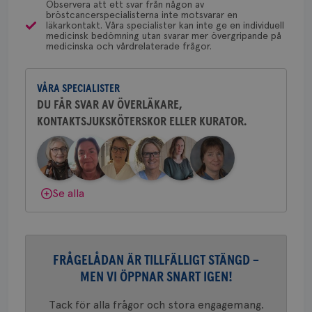
typ
Observera att ett svar från någon av
på 
bröstcancerspecialisterna inte motsvarar en
läkarkontakt. Våra specialister kan inte ge en individuell
CookieScriptConsent
4 veckor
Den
CookieScript
Yvette Andersson
medicinsk bedömning utan svarar mer övergripande på
2 dagar
Coo
.brostcancerforbundet.se
medicinska och vårdrelaterade frågor.
ÖVERLÄKARE OCH BRÖSTKIRURG
tjä
Yvette Andersson är överläkare
ihå
bes
och bröstkirurg vid Västmanlands
nöd
VÅRA SPECIALISTER
sjukhus i Västerås.
Scr
Google
fun
DU FÅR SVAR AV ÖVERLÄKARE,
Privacy Policy
KONTAKTSJUKSKÖTERSKOR ELLER KURATOR.
Behöver du mer stöd? Som medlem i
Bröstcancerförbundet får du både
gemenskap och goda råd.
Bli medlem
Namn
Leverantör
/
Domän
Utgång
Beskriv
Dölj svar
Se alla
c_rid
.brostcancerforbundet.se
1 dag
Denna c
Namn
Leverantör
/
Domän
Utgån
att mäta
postutsk
YSC
Sessi
Google LLC
om mott
.youtube.com
länkar i
konverte
webbpla
FRÅGELÅDAN ÄR TILLFÄLLIGT STÄNGD –
VISITOR_PRIVACY_METADATA
5
YouTube
_gat_UA-1577937-
.brostcancerforbundet.se
1
Detta är
MEN VI ÖPPNAR SNART IGEN!
månad
.youtube.com
37
minut
cookie s
4 veck
Google A
mönster
Tack för alla frågor och stora engagemang.