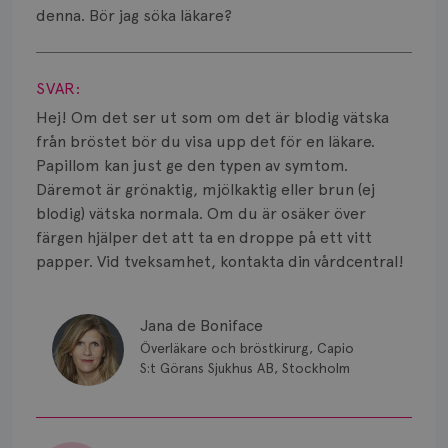
Smärta
denna. Bör jag söka läkare?
Prognos
Visa svar
SVAR:
Risker
Hej! Om det ser ut som om det är blodig vätska
Spridd bröstcancer
från bröstet bör du visa upp det för en läkare.
Papillom kan just ge den typen av symtom.
Strålning
Däremot är grönaktig, mjölkaktig eller brun (ej
blodig) vätska normala. Om du är osäker över
Vätska
färgen hjälper det att ta en droppe på ett vitt
papper. Vid tveksamhet, kontakta din vårdcentral!
Jana de Boniface
Överläkare och bröstkirurg, Capio
S:t Görans Sjukhus AB, Stockholm