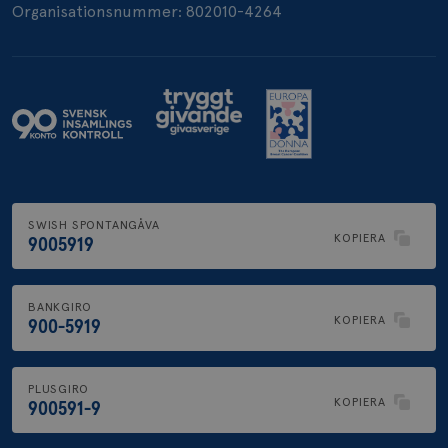
Organisationsnummer: 802010-4264
.brostcancerforbundet.se
SWISH SPONTANGÅVA
KOPIERA
9005919
BANKGIRO
KOPIERA
900-5919
PLUSGIRO
KOPIERA
900591-9