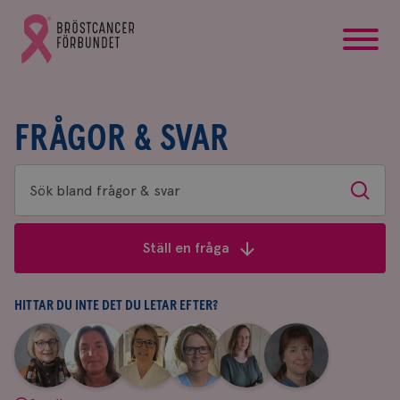
startsida
Gå
till
Bröstcancerförbundets
startsida
FRÅGOR & SVAR
Sök
Sök
bland
frågor
Ställ en fråga
&
svar
HITTAR DU INTE DET DU LETAR EFTER?
|
|
|
|
|
|
Aina
Anne
Fredrika
Jeanette
Maria
Yvette
Johnsson
Andersson
Killander
Bäcklund
Edegran
Andersson