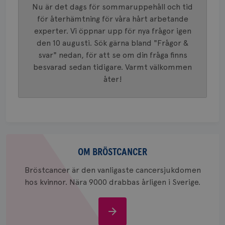
innehåll
Nu är det dags för sommaruppehåll och tid
identite
eller we
för återhämtning för våra hårt arbetande
sig till.
_gat-ka
experter. Vi öppnar upp för nya frågor igen
att beg
den 10 augusti. Sök gärna bland "Frågor &
som regi
webbpla
svar" nedan, för att se om din fråga finns
trafikvo
besvarad sedan tidigare. Varmt välkommen
_ga
1 år 1
Detta c
Google LLC
åter!
månad
associe
.brostcancerforbundet.se
__Secure-ROLLOUT_TOKEN
.youtube.com
5
Universal
månad
en vikti
4 veck
Googles
analystj
VISITOR_INFO1_LIVE
5
Google LLC
används 
månad
.youtube.com
unika a
4 veck
tilldela
generer
Om
klientid
i varje 
bröstcancer
OM BRÖSTCANCER
webbpla
att berä
Bröstcancer är den vanligaste cancersjukdomen
session
för
hos kvinnor. Nära 9000 drabbas årligen i Sverige.
webbpla
_ga_W8VXKBRK9Y
.brostcancerforbundet.se
1 år 1
Denna c
månad
Google A
ar_debug
.pinterest.com
1 år
Om
bevara s
bröstcancer