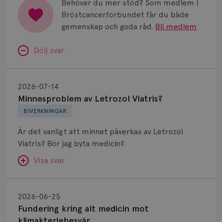
Behöver du mer stöd? Som medlem i
Bröstcancerförbundet får du både
gemenskap och goda råd.
Bli medlem
Dölj svar
Minnesproblem
av
2026-07-14
Letrozol
Minnesproblem av Letrozol Viatris?
Viatris?
BIVERKNINGAR
Är det vanligt att minnet påverkas av Letrozol
Viatris? Bör jag byta medicin?
Visa svar
Fundering
kring
SVAR:
2026-06-25
alt
Fundering kring alt medicin mot
Hej. Oavsett vilken hormonsänkande behandling
medicin
klimakteriebesvär