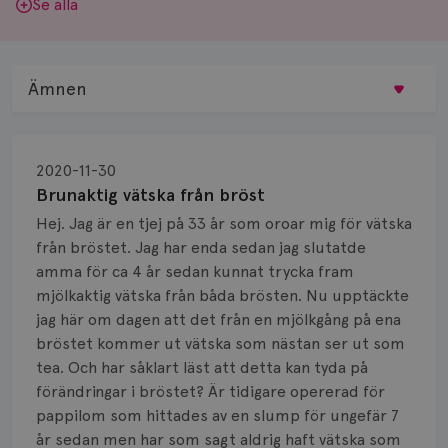
Se alla
Ämnen
Behandling
2020-11-30
Biopsi
Brunaktig vätska från bröst
Hej. Jag är en tjej på 33 år som oroar mig för vätska
Biverkningar
från bröstet. Jag har enda sedan jag slutatde
amma för ca 4 år sedan kunnat trycka fram
Bröstvårta
mjölkaktig vätska från båda brösten. Nu upptäckte
Knöl
jag här om dagen att det från en mjölkgång på ena
bröstet kommer ut vätska som nästan ser ut som
Läkemedel
tea. Och har såklart läst att detta kan tyda på
förändringar i bröstet? Är tidigare opererad för
Typ av bröstcancer
pappilom som hittades av en slump för ungefär 7
år sedan men har som sagt aldrig haft vätska som