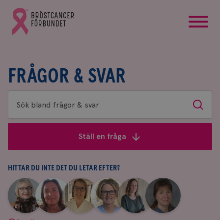
startsida
Gå
till
Bröstcancerförbundets
startsida
FRÅGOR & SVAR
Sök
Sök
bland
frågor
Ställ en fråga
&
svar
HITTAR DU INTE DET DU LETAR EFTER?
|
|
|
|
|
|
Aina
Anne
Fredrika
Jeanette
Maria
Yvette
Johnsson
Andersson
Killander
Bäcklund
Edegran
Andersson