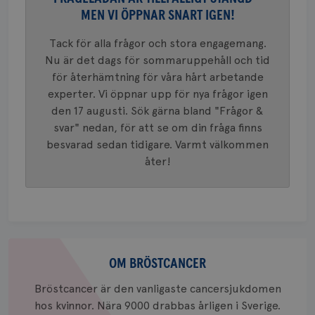
Google A
MEN VI ÖPPNAR SNART IGEN!
mönster
innehåll
identite
Tack för alla frågor och stora engagemang.
eller we
sig till.
Nu är det dags för sommaruppehåll och tid
_gat-ka
att beg
för återhämtning för våra hårt arbetande
som regi
experter. Vi öppnar upp för nya frågor igen
webbpla
trafikvo
den 17 augusti. Sök gärna bland "Frågor &
_ga
1 år 1
Detta c
Google LLC
svar" nedan, för att se om din fråga finns
månad
associe
.brostcancerforbundet.se
__Secure-ROLLOUT_TOKEN
.youtube.com
5
besvarad sedan tidigare. Varmt välkommen
Universal
månad
en vikti
4 veck
åter!
Googles
analystj
VISITOR_INFO1_LIVE
5
Google LLC
används 
månad
.youtube.com
unika a
4 veck
tilldela
generer
klientid
i varje 
webbpla
Om
att berä
bröstcancer
OM BRÖSTCANCER
session
för
webbpla
Bröstcancer är den vanligaste cancersjukdomen
_ga_W8VXKBRK9Y
.brostcancerforbundet.se
1 år 1
Denna c
hos kvinnor. Nära 9000 drabbas årligen i Sverige.
månad
Google A