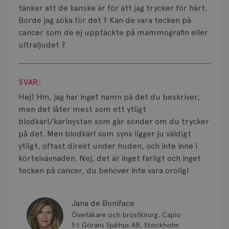
Smärta
tänker att de kanske är för att jag trycker för hårt.
Borde jag söka för det ? Kan de vara tecken på
Prognos
cancer som de ej upptäckte på mammografin eller
ultraljudet ?
Risker
Visa svar
Spridd bröstcancer
SVAR:
Strålning
Hej! Hm, jag har inget namn på det du beskriver,
men det låter mest som ett ytligt
Vätska
blodkärl/kärlnystan som går sönder om du trycker
på det. Men blodkärl som syns ligger ju väldigt
ytligt, oftast direkt under huden, och inte inne i
körtelvävnaden. Nej, det är inget farligt och inget
tecken på cancer, du behöver inte vara orolig!
Jana de Boniface
Överläkare och bröstkirurg, Capio
S:t Görans Sjukhus AB, Stockholm