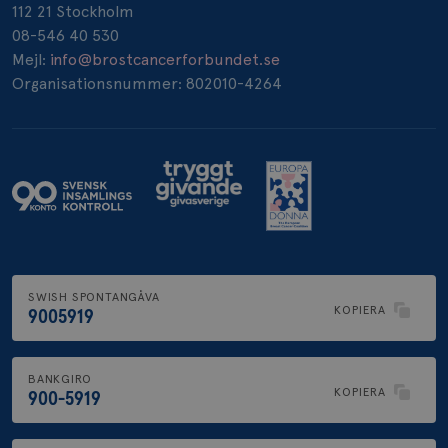
112 21 Stockholm
_pin_unauth
1 år
08-546 40 530
Pinterest Inc.
.brostcancerforbundet.se
Mejl:
info@brostcancerforbundet.se
Organisationsnummer: 802010-4264
SWISH SPONTANGÅVA
KOPIERA
9005919
BANKGIRO
KOPIERA
900-5919