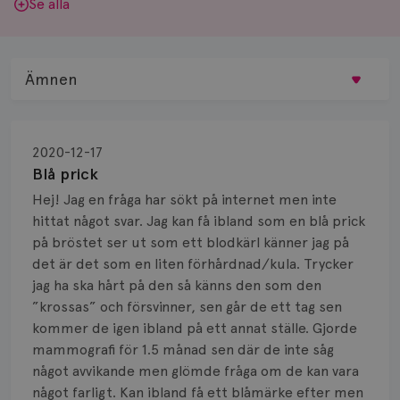
Se alla
Ämnen
Behandling
2020-12-17
Biopsi
Blå prick
Hej! Jag en fråga har sökt på internet men inte
Biverkningar
hittat något svar. Jag kan få ibland som en blå prick
på bröstet ser ut som ett blodkärl känner jag på
Bröstvårta
det är det som en liten förhårdnad/kula. Trycker
Knöl
jag ha ska hårt på den så känns den som den
”krossas” och försvinner, sen går de ett tag sen
Läkemedel
kommer de igen ibland på ett annat ställe. Gjorde
mammografi för 1.5 månad sen där de inte såg
Typ av bröstcancer
något avvikande men glömde fråga om de kan vara
något farligt. Kan ibland få ett blåmärke efter men