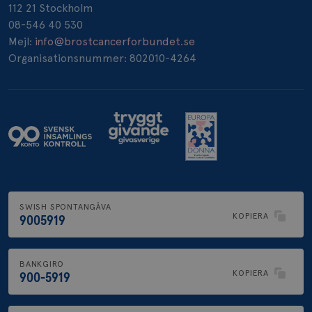
112 21 Stockholm
_pin_unauth
1 år
08-546 40 530
Pinterest Inc.
.brostcancerforbundet.se
Mejl:
info@brostcancerforbundet.se
Organisationsnummer: 802010-4264
SWISH SPONTANGÅVA
KOPIERA
9005919
BANKGIRO
KOPIERA
900-5919