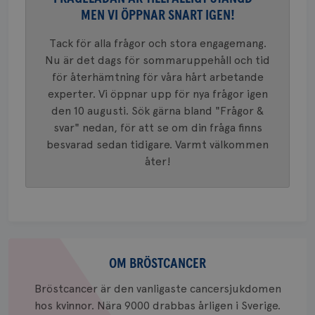
Google A
MEN VI ÖPPNAR SNART IGEN!
mönster
innehåll
identite
Tack för alla frågor och stora engagemang.
eller we
sig till.
Nu är det dags för sommaruppehåll och tid
_gat-ka
att beg
för återhämtning för våra hårt arbetande
som regi
experter. Vi öppnar upp för nya frågor igen
webbpla
trafikvo
den 10 augusti. Sök gärna bland "Frågor &
_ga
1 år 1
Detta c
Google LLC
svar" nedan, för att se om din fråga finns
månad
associe
.brostcancerforbundet.se
__Secure-ROLLOUT_TOKEN
.youtube.com
5
besvarad sedan tidigare. Varmt välkommen
Universal
månad
en vikti
4 veck
åter!
Googles
analystj
VISITOR_INFO1_LIVE
5
Google LLC
används 
månad
.youtube.com
unika a
4 veck
tilldela
generer
klientid
i varje 
webbpla
Om
att berä
bröstcancer
OM BRÖSTCANCER
session
för
webbpla
Bröstcancer är den vanligaste cancersjukdomen
_ga_W8VXKBRK9Y
.brostcancerforbundet.se
1 år 1
Denna c
hos kvinnor. Nära 9000 drabbas årligen i Sverige.
månad
Google A