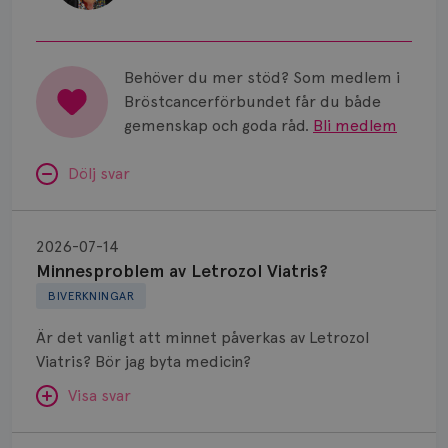
universitetssjukhus i Lund.
Behöver du mer stöd? Som medlem i
Bröstcancerförbundet får du både
gemenskap och goda råd.
Bli medlem
Dölj svar
Minnesproblem
av
2026-07-14
Letrozol
Minnesproblem av Letrozol Viatris?
Viatris?
BIVERKNINGAR
Är det vanligt att minnet påverkas av Letrozol
Viatris? Bör jag byta medicin?
Visa svar
Fundering