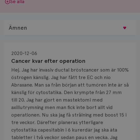
Se alla
Ämnen
Behandling
2020-12-06
Biopsi
Cancer kvar efter operation
Hej. Jag har invasiv ductal bröstcancer som är 100%
Biverkningar
östrogen känslig. Jag har fått tre EC och nio
Abraxane. Man sa från början att tumören inte är så
Bröstvårta
känslig för cytostatika. Den krympte från 27 mm
Knöl
till 20. Jag har gjort en mastektomi med
axillutrymning men man fick inte bort allt vid
Läkemedel
operationen. Nu ska jag få strålning med boost 15 i
tre veckor. Därefter planeras ytterligare
Typ av bröstcancer
cytostatika capesitabin i 6 kurerdär jag ska äta
tabletter i två veckor sedan paus en vecka. Jag