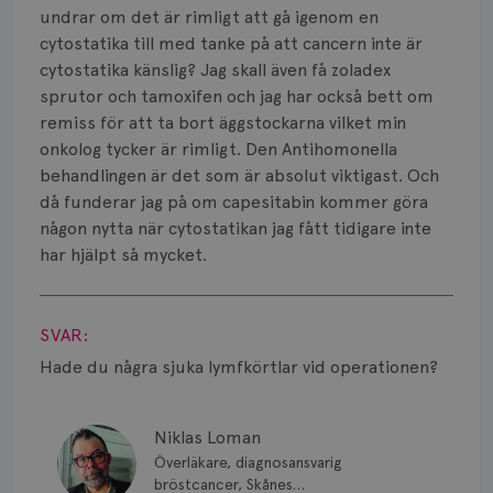
Smärta
undrar om det är rimligt att gå igenom en
cytostatika till med tanke på att cancern inte är
Prognos
cytostatika känslig? Jag skall även få zoladex
sprutor och tamoxifen och jag har också bett om
Risker
remiss för att ta bort äggstockarna vilket min
Spridd bröstcancer
onkolog tycker är rimligt. Den Antihomonella
behandlingen är det som är absolut viktigast. Och
Strålning
då funderar jag på om capesitabin kommer göra
någon nytta när cytostatikan jag fått tidigare inte
Vätska
har hjälpt så mycket.
Visa svar
SVAR:
Hade du några sjuka lymfkörtlar vid operationen?
Niklas Loman
Överläkare, diagnosansvarig
bröstcancer, Skånes