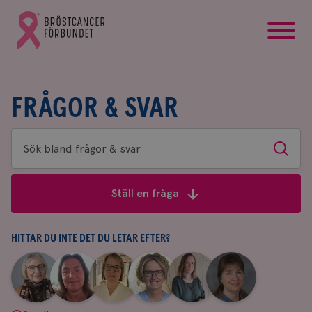
startsida
Gå
till
Bröstcancerförbundets
startsida
FRÅGOR & SVAR
Sök
Sök
bland
frågor
Ställ en fråga
&
svar
HITTAR DU INTE DET DU LETAR EFTER?
|
|
|
|
|
|
Aina
Anne
Fredrika
Jeanette
Maria
Yvette
Johnsson
Andersson
Killander
Bäcklund
Edegran
Andersson