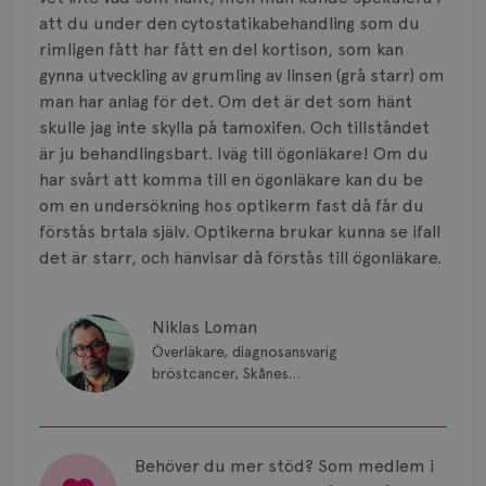
Smärta
att du under den cytostatikabehandling som du
Prognos
rimligen fått har fått en del kortison, som kan
gynna utveckling av grumling av linsen (grå starr) om
Risker
man har anlag för det. Om det är det som hänt
skulle jag inte skylla på tamoxifen. Och tillståndet
Spridd bröstcancer
är ju behandlingsbart. Iväg till ögonläkare! Om du
har svårt att komma till en ögonläkare kan du be
Strålning
om en undersökning hos optikerm fast då får du
förstås brtala själv. Optikerna brukar kunna se ifall
Vätska
det är starr, och hänvisar då förstås till ögonläkare.
Niklas Loman
Överläkare, diagnosansvarig
bröstcancer, Skånes
universitetssjukhus i Lund.
Behöver du mer stöd? Som medlem i