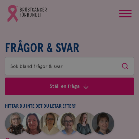
startsida
Gå
till
Bröstcancerförbundets
startsida
FRÅGOR & SVAR
Sök
Sök
bland
frågor
Ställ en fråga
&
svar
HITTAR DU INTE DET DU LETAR EFTER?
|
|
|
|
|
|
Aina
Anne
Fredrika
Jeanette
Maria
Yvette
Johnsson
Andersson
Killander
Bäcklund
Edegran
Andersson