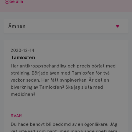
Se alla
Ämnen
Behandling
2020-12-14
Biopsi
Tamioxfen
Har antikroppsbehandling och precis börjat med
Biverkningar
strålning. Började även med Tamioxfen för två
veckor sedan. Har fått synpåverkan. Är det en
Bröstvårta
biverkning av Tamioxfen? Ska jag sluta med
Knöl
medicinen?
Visa svar
Läkemedel
SVAR:
Typ av bröstcancer
Du hade behövt bli bedömd av en ögonläkare. JAg
vet inte vad som hänt, men man kunde spekulera i