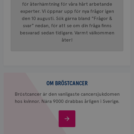
identite
för återhämtning för våra hårt arbetande
eller we
sig till.
experter. Vi öppnar upp för nya frågor igen
_gat-ka
att beg
den 10 augusti. Sök gärna bland "Frågor &
som regi
svar" nedan, för att se om din fråga finns
webbpla
trafikvo
besvarad sedan tidigare. Varmt välkommen
_ga
1 år 1
Detta c
Google LLC
åter!
månad
associe
.brostcancerforbundet.se
__Secure-ROLLOUT_TOKEN
.youtube.com
5
Universal
månad
en vikti
4 veck
Googles
analystj
VISITOR_INFO1_LIVE
5
Google LLC
används 
månad
.youtube.com
unika a
4 veck
tilldela
Om
generer
klientid
bröstcancer
OM BRÖSTCANCER
i varje 
webbpla
att berä
Bröstcancer är den vanligaste cancersjukdomen
session
hos kvinnor. Nära 9000 drabbas årligen i Sverige.
för
webbpla
_ga_W8VXKBRK9Y
.brostcancerforbundet.se
1 år 1
Denna c
Om
månad
Google A
ar_debug
.pinterest.com
1 år
bevara s
bröstcancer
_gid
1 dag
Denna co
Google LLC