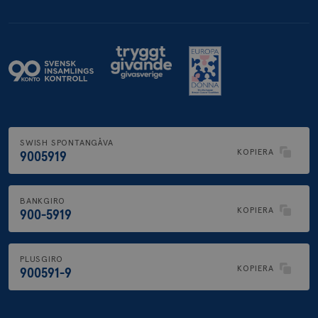
.brostcancerforbundet.se
SWISH SPONTANGÅVA
KOPIERA
9005919
BANKGIRO
KOPIERA
900-5919
PLUSGIRO
KOPIERA
900591-9