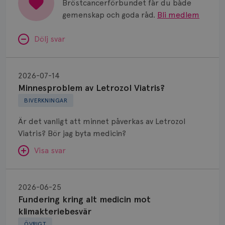
Bröstcancerförbundet får du både
gemenskap och goda råd.
Bli medlem
Dölj svar
Minnesproblem
av
2026-07-14
Letrozol
Minnesproblem av Letrozol Viatris?
Viatris?
BIVERKNINGAR
Är det vanligt att minnet påverkas av Letrozol
Viatris? Bör jag byta medicin?
Visa svar
Fundering
kring
SVAR:
2026-06-25
alt
Fundering kring alt medicin mot
Hej. Oavsett vilken hormonsänkande behandling
medicin
klimakteriebesvär
(men även cytostatika) man får så kan en del
mot
ÖVRIGT