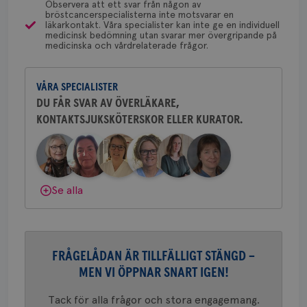
typ
Observera att ett svar från någon av
på 
bröstcancerspecialisterna inte motsvarar en
läkarkontakt. Våra specialister kan inte ge en individuell
CookieScriptConsent
4 veckor
Den
CookieScript
Yvette Andersson
medicinsk bedömning utan svarar mer övergripande på
2 dagar
Coo
.brostcancerforbundet.se
medicinska och vårdrelaterade frågor.
ÖVERLÄKARE OCH BRÖSTKIRURG
tjä
Yvette Andersson är överläkare
ihå
bes
och bröstkirurg vid Västmanlands
nöd
VÅRA SPECIALISTER
sjukhus i Västerås.
Scr
Google
fun
DU FÅR SVAR AV ÖVERLÄKARE,
Privacy Policy
KONTAKTSJUKSKÖTERSKOR ELLER KURATOR.
Behöver du mer stöd? Som medlem i
Bröstcancerförbundet får du både
gemenskap och goda råd.
Bli medlem
Namn
Leverantör
/
Domän
Utgång
Beskriv
Dölj svar
Se alla
c_rid
.brostcancerforbundet.se
1 dag
Denna c
Namn
Leverantör
/
Domän
Utgån
att mäta
postutsk
YSC
Sessi
Google LLC
om mott
.youtube.com
länkar i
konverte
webbpla
FRÅGELÅDAN ÄR TILLFÄLLIGT STÄNGD –
VISITOR_PRIVACY_METADATA
5
YouTube
_gat_UA-1577937-
.brostcancerforbundet.se
1
Detta är
MEN VI ÖPPNAR SNART IGEN!
månad
.youtube.com
37
minut
cookie s
4 veck
Google A
mönster
Tack för alla frågor och stora engagemang.