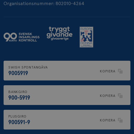
Organisationsnummer: 802010-4264
.brostcancerforbundet.se
SWISH SPONTANGÅVA
KOPIERA
9005919
BANKGIRO
KOPIERA
900-5919
PLUSGIRO
KOPIERA
900591-9