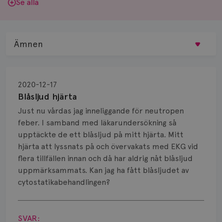
Se alla
Ämnen
Behandling
2020-12-17
Biopsi
Blåsljud hjärta
Just nu vårdas jag inneliggande för neutropen
Biverkningar
feber. I samband med läkarundersökning så
upptäckte de ett blåsljud på mitt hjärta. Mitt
Bröstvårta
hjärta att lyssnats på och övervakats med EKG vid
Knöl
flera tillfällen innan och då har aldrig nåt blåsljud
uppmärksammats. Kan jag ha fått blåsljudet av
Läkemedel
cytostatikabehandlingen?
Visa svar
Typ av bröstcancer
SVAR: