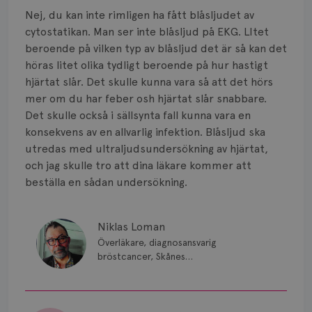
Smärta
Nej, du kan inte rimligen ha fått blåsljudet av
Prognos
cytostatikan. Man ser inte blåsljud på EKG. LItet
beroende på vilken typ av blåsljud det är så kan det
Risker
höras litet olika tydligt beroende på hur hastigt
hjärtat slår. Det skulle kunna vara så att det hörs
Spridd bröstcancer
mer om du har feber osh hjärtat slår snabbare.
Det skulle också i sällsynta fall kunna vara en
Strålning
konsekvens av en allvarlig infektion. Blåsljud ska
utredas med ultraljudsundersökning av hjärtat,
Vätska
och jag skulle tro att dina läkare kommer att
beställa en sådan undersökning.
Niklas Loman
Överläkare, diagnosansvarig
bröstcancer, Skånes
universitetssjukhus i Lund.