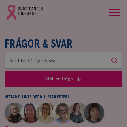
startsida
Gå
till
Bröstcancerförbundets
startsida
FRÅGOR & SVAR
Sök
Sök
bland
frågor
Ställ en fråga
&
svar
HITTAR DU INTE DET DU LETAR EFTER?
|
|
|
|
|
|
Aina
Anne
Fredrika
Jeanette
Maria
Yvette
Johnsson
Andersson
Killander
Bäcklund
Edegran
Andersson