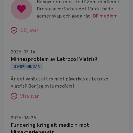
Behöver du mer stöd? Som medlem i
Bröstcancerförbundet får du både
gemenskap och goda råd.
Bli medlem
Dölj svar
Minnesproblem
av
2026-07-14
Letrozol
Minnesproblem av Letrozol Viatris?
Viatris?
BIVERKNINGAR
Är det vanligt att minnet påverkas av Letrozol
Viatris? Bör jag byta medicin?
Visa svar
Fundering
kring
SVAR:
2026-06-25
alt
Fundering kring alt medicin mot
Hej. Oavsett vilken hormonsänkande behandling
medicin
klimakteriebesvär