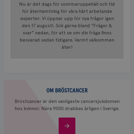
innehåll
Nu är det dags för sommaruppehåll och tid
identite
eller we
för återhämtning för våra hårt arbetande
sig till.
_gat-ka
experter. Vi öppnar upp för nya frågor igen
att beg
den 17 augusti. Sök gärna bland "Frågor &
som regi
webbpla
svar" nedan, för att se om din fråga finns
trafikvo
besvarad sedan tidigare. Varmt välkommen
_ga
1 år 1
Detta c
Google LLC
åter!
månad
associe
.brostcancerforbundet.se
__Secure-ROLLOUT_TOKEN
.youtube.com
5
Universal
månad
en vikti
4 veck
Googles
analystj
VISITOR_INFO1_LIVE
5
Google LLC
används 
månad
.youtube.com
unika a
4 veck
tilldela
generer
Om
klientid
i varje 
bröstcancer
OM BRÖSTCANCER
webbpla
att berä
Bröstcancer är den vanligaste cancersjukdomen
session
för
hos kvinnor. Nära 9000 drabbas årligen i Sverige.
webbpla
_ga_W8VXKBRK9Y
.brostcancerforbundet.se
1 år 1
Denna c
månad
Google A
ar_debug
.pinterest.com
1 år
Om
bevara s
bröstcancer