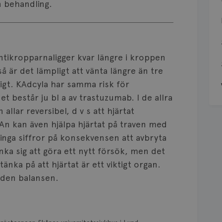
in behandling.
ntikropparnaligger kvar längre i kroppen
å är det lämpligt att vänta längre än tre
igt. KAdcyla har samma risk för
 består ju bl a av trastuzumab. I de allra
 allar reversibel, d v s att hjärtat
MAn kan även hjälpa hjärtat på traven med
inga siffror på konsekvensen att avbryta
nka sig att göra ett nytt försök, men det
 tänka på att hjärtat är ett viktigt organ.
 den balansen.