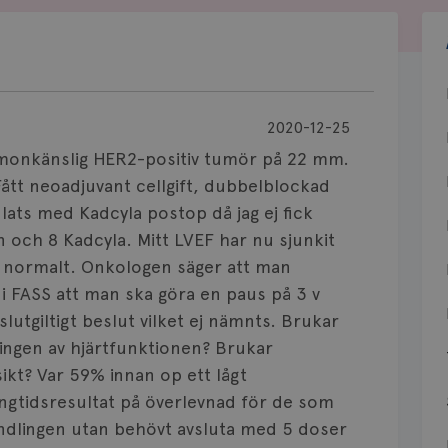
2020-12-25
rmonkänslig HER2-positiv tumör på 22 mm.
Fått neoadjuvant cellgift, dubbelblockad
lats med Kadcyla postop då jag ej fick
n och 8 Kadcyla. Mitt LVEF har nu sjunkit
P normalt. Onkologen säger att man
t i FASS att man ska göra en paus på 3 v
lutgiltigt beslut vilket ej nämnts. Brukar
ingen av hjärtfunktionen? Brukar
ikt? Var 59% innan op ett lågt
ångtidsresultat på överlevnad för de som
andlingen utan behövt avsluta med 5 doser