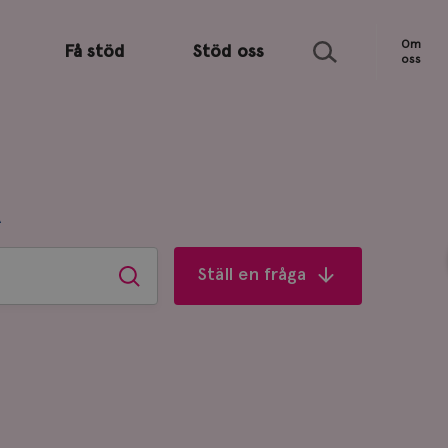
Sök
Om
Få stöd
Stöd oss
oss
R
Ställ en fråga
Sök