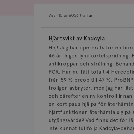
Visar 10 av 6056 träffar
Hjärtsvikt av Kadcyla
Hej! Jag har opererats för en ho
46 år. Ingen lymfkörtelspridning. 
antikroppar och strålning. Behand
PCR. Har nu fått totalt 4 Hercepti
från 59 % preop till 47 %. ProBN
troligen avbryter, men jag har läs
och därefter en ny kontroll innan s
en kort paus hjälpa för återhämtn
hjärtfunktionen återhämta sig på s
utgångsvärde? Vad finns det för l
inte kunnat fullfölja Kadcyla-beh