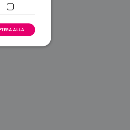
PTERA ALLA
bbplatsen kan inte
ändare.
n är utformad för
av
m-tjänsten för att
 cookie. Det är
banner fungerar