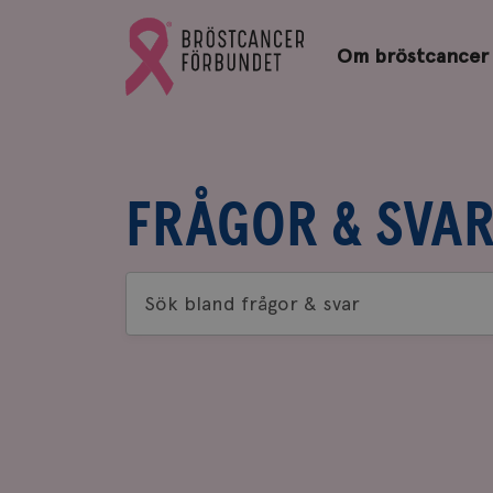
Bröstcancerförbundets
Gå
startsida
Om bröstcancer
till
Bröstcancerförbundets
startsida
FRÅGOR & SVA
Sök
bland
frågor
&
svar