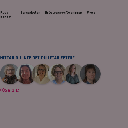
Rosa
Samarbeten
Bröstcancerföreningar
Press
bandet
HITTAR DU INTE DET DU LETAR EFTER?
|
|
|
|
|
|
Aina
Anne
Fredrika
Jeanette
Maria
Yvette
Johnsson
Andersson
Killander
Bäcklund
Edegran
Andersson
Se alla