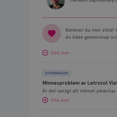
Överläkare, diagnosansvarig b
Behöver du mer stöd? 
du både gemenskap och
Dölj svar
Minnesproblem
av
BIVERKNINGAR
Letrozol
Minnesproblem av Letrozol Viat
Viatris?
Visa svar
Fundering