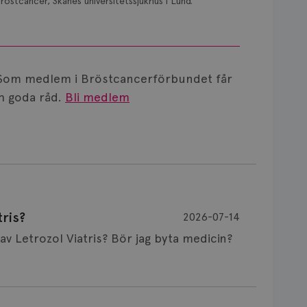
röstcancer, Skånes universitetssjukhus i Lund.
Som medlem i Bröstcancerförbundet får
 goda råd.
Bli medlem
ris?
2026-07-14
Är det vanligt att minnet påverkas av Letrozol Viatris? Bör jag byta medicin?