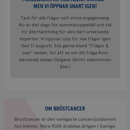
Google A
MEN VI ÖPPNAR SNART IGEN!
mönster
innehåll
identite
Tack för alla frågor och stora engagemang.
eller we
sig till.
Nu är det dags för sommaruppehåll och tid
_gat-ka
att beg
för återhämtning för våra hårt arbetande
som regi
experter. Vi öppnar upp för nya frågor igen
webbpla
trafikvo
den 17 augusti. Sök gärna bland "Frågor &
_ga
1 år 1
Detta c
Google LLC
svar" nedan, för att se om din fråga finns
månad
associe
.brostcancerforbundet.se
__Secure-ROLLOUT_TOKEN
.youtube.com
5
besvarad sedan tidigare. Varmt välkommen
Universal
månad
en vikti
4 veck
åter!
Googles
analystj
VISITOR_INFO1_LIVE
5
Google LLC
används 
månad
.youtube.com
unika a
4 veck
tilldela
generer
klientid
i varje 
webbpla
Om
att berä
bröstcancer
OM BRÖSTCANCER
session
för
webbpla
Bröstcancer är den vanligaste cancersjukdomen
_ga_W8VXKBRK9Y
.brostcancerforbundet.se
1 år 1
Denna c
hos kvinnor. Nära 9000 drabbas årligen i Sverige.
månad
Google A