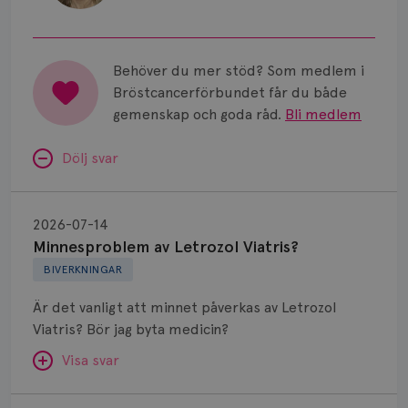
Behöver du mer stöd? Som medlem i
Bröstcancerförbundet får du både
gemenskap och goda råd.
Bli medlem
Dölj svar
Minnesproblem
av
2026-07-14
Letrozol
Minnesproblem av Letrozol Viatris?
Viatris?
BIVERKNINGAR
Är det vanligt att minnet påverkas av Letrozol
Viatris? Bör jag byta medicin?
Visa svar
Fundering