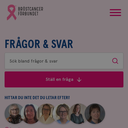
startsida
Gå
till
Bröstcancerförbundets
startsida
FRÅGOR & SVAR
Sök
Sök
bland
frågor
Ställ en fråga
&
svar
HITTAR DU INTE DET DU LETAR EFTER?
|
|
|
|
|
|
Aina
Anne
Fredrika
Jeanette
Maria
Yvette
Johnsson
Andersson
Killander
Bäcklund
Edegran
Andersson