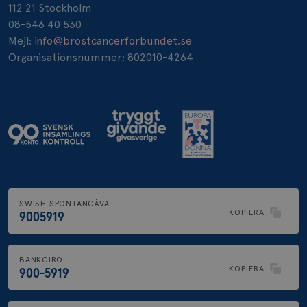
112 21 Stockholm
_pin_unauth
1 år
08-546 40 530
Pinterest Inc.
.brostcancerforbundet.se
Mejl:
info@brostcancerforbundet.se
Organisationsnummer: 802010-4264
SWISH SPONTANGÅVA
KOPIERA
9005919
BANKGIRO
KOPIERA
900-5919