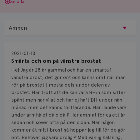
Se alla
Ämnen
Behandling
2021-01-18
Biopsi
Smärta och öm på vänstra bröstet
Hej Jag år 28 år gammal och har en smärta i
Biverkningar
vänstra bröst, det gör ont och känns ömt när man
rör på bröstet ! mesta dels under delen av
Bröstvårta
bröstet. Har trott att de kan vara BH:n som sitter
Knöl
spänt men har vilat och har ej haft BH under nån
månad men det känns fortfarande. Har ilande värk
Läkemedel
under armhålet då o då ? Har ammat för ca ett år
sedan och sover ofta på den sidan. När någon
Typ av bröstcancer
kommer åt mitt bröst så hoppar jag till för de gör
ont. Behöver jag vara orolig ? Med vänlig hälsning,