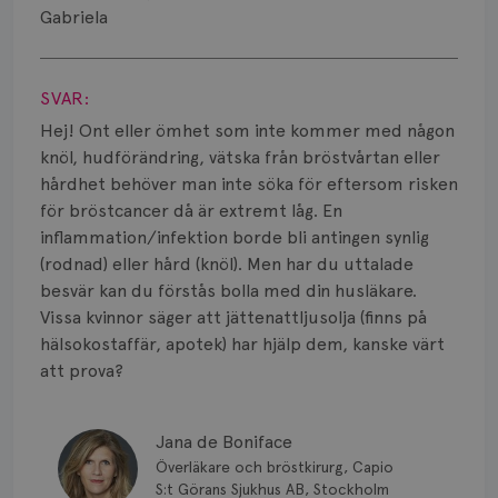
Smärta
Gabriela
Prognos
Visa svar
SVAR:
Risker
Hej! Ont eller ömhet som inte kommer med någon
Spridd bröstcancer
knöl, hudförändring, vätska från bröstvårtan eller
hårdhet behöver man inte söka för eftersom risken
Strålning
för bröstcancer då är extremt låg. En
inflammation/infektion borde bli antingen synlig
Vätska
(rodnad) eller hård (knöl). Men har du uttalade
besvär kan du förstås bolla med din husläkare.
Vissa kvinnor säger att jättenattljusolja (finns på
hälsokostaffär, apotek) har hjälp dem, kanske värt
att prova?
Jana de Boniface
Överläkare och bröstkirurg, Capio
S:t Görans Sjukhus AB, Stockholm