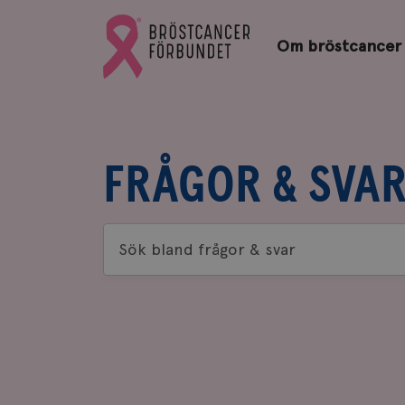
Bröstcancerförbundets
Gå
startsida
Om bröstcancer
till
Bröstcancerförbundets
startsida
FRÅGOR & SVA
Sök
bland
frågor
&
svar