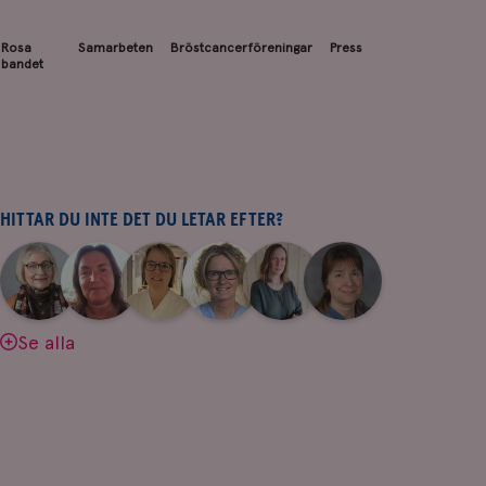
Rosa
Samarbeten
Bröstcancerföreningar
Press
bandet
HITTAR DU INTE DET DU LETAR EFTER?
|
|
|
|
|
|
Aina
Anne
Fredrika
Jeanette
Maria
Yvette
Johnsson
Andersson
Killander
Bäcklund
Edegran
Andersson
Se alla