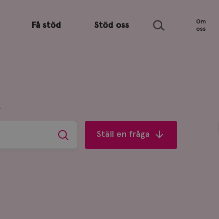
Sök
Om
Få stöd
Stöd oss
oss
R
Ställ en fråga
Sök