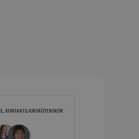
lick och utför
ren använder
am som
n han besökte
lick och utför
ren använder
am som
n han besökte
ifierar och känner
tad reklam.
RE, KONTAKTSJUKSKÖTERSKOR