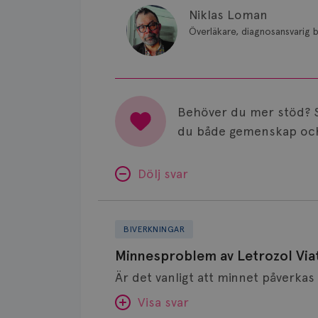
Niklas Loman
Överläkare, diagnosansvarig b
Behöver du mer stöd? 
du både gemenskap och
Dölj svar
Minnesproblem
av
BIVERKNINGAR
Letrozol
Minnesproblem av Letrozol Viat
Viatris?
Visa svar