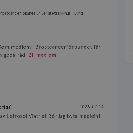
röstcancer, Skånes universitetssjukhus i Lund.
Som medlem i Bröstcancerförbundet får
 goda råd.
Bli medlem
ris?
2026-07-14
Är det vanligt att minnet påverkas av Letrozol Viatris? Bör jag byta medicin?