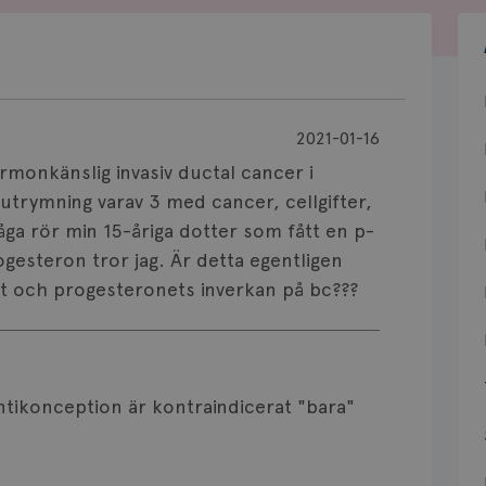
2021-01-16
rmonkänslig invasiv ductal cancer i
 utrymning varav 3 med cancer, cellgifter,
åga rör min 15-åriga dotter som fått en p-
ogesteron tror jag. Är detta egentligen
het och progesteronets inverkan på bc???
ntikonception är kontraindicerat "bara"