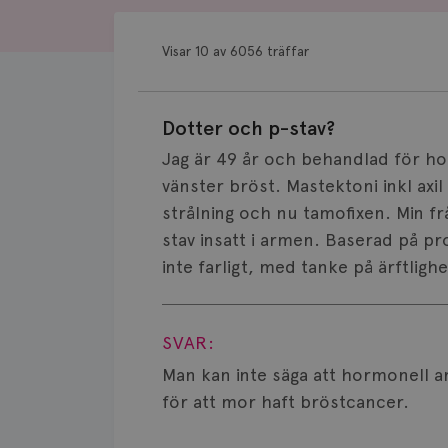
Visar 10 av 6056 träffar
Dotter och p-stav?
Jag är 49 år och behandlad för ho
vänster bröst. Mastektoni inkl axil
strålning och nu tamofixen. Min fr
stav insatt i armen. Baserad på pr
inte farligt, med tanke på ärftlig
Visa svar
SVAR:
Man kan inte säga att hormonell a
för att mor haft bröstcancer.