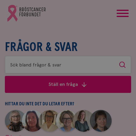
startsida
Gå
till
Bröstcancerförbundets
startsida
FRÅGOR & SVAR
Sök
Sök
bland
frågor
Ställ en fråga
&
svar
HITTAR DU INTE DET DU LETAR EFTER?
|
|
|
|
|
|
Aina
Anne
Fredrika
Jeanette
Maria
Yvette
Johnsson
Andersson
Killander
Bäcklund
Edegran
Andersson