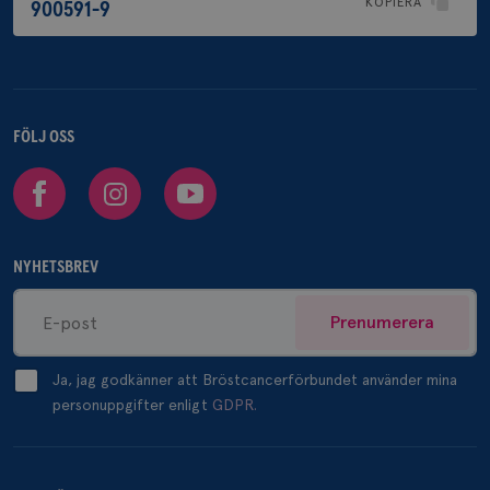
KOPIERA
900591-9
FÖLJ OSS
Facebook
Instagram
Youtube
NYHETSBREV
Prenumerera
Ja, jag godkänner att Bröstcancerförbundet använder mina
personuppgifter enligt
GDPR.