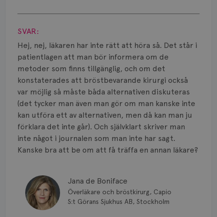
Smärta
Visa svar
Prognos
SVAR:
Risker
Hej, nej, läkaren har inte rätt att höra så. Det står i
patientlagen att man bör informera om de
Spridd bröstcancer
metoder som finns tillgänglig, och om det
konstaterades att bröstbevarande kirurgi också
Strålning
var möjlig så måste båda alternativen diskuteras
(det tycker man även man gör om man kanske inte
Vätska
kan utföra ett av alternativen, men då kan man ju
förklara det inte går). Och självklart skriver man
inte något i journalen som man inte har sagt.
Kanske bra att be om att få träffa en annan läkare?
Jana de Boniface
Överläkare och bröstkirurg, Capio
S:t Görans Sjukhus AB, Stockholm