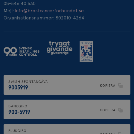
08-546 40 530
_pin_unauth
1 år
Pinterest Inc.
Mejl:
info@brostcancerforbundet.se
.brostcancerforbundet.se
Organisationsnummer: 802010-4264
SWISH SPONTANGÅVA
KOPIERA
9005919
BANKGIRO
KOPIERA
900-5919
PLUSGIRO