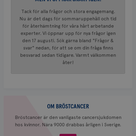
mönster
innehåll
Tack för alla frågor och stora engagemang.
identite
eller we
Nu är det dags för sommaruppehåll och tid
sig till.
_gat-ka
för återhämtning för våra hårt arbetande
att beg
experter. Vi öppnar upp för nya frågor igen
som regi
webbpla
den 17 augusti. Sök gärna bland "Frågor &
trafikvo
svar" nedan, för att se om din fråga finns
_ga
1 år 1
Detta c
Google LLC
besvarad sedan tidigare. Varmt välkommen
månad
associe
.brostcancerforbundet.se
__Secure-ROLLOUT_TOKEN
.youtube.com
5
Universal
månad
åter!
en vikti
4 veck
Googles
analystj
VISITOR_INFO1_LIVE
5
Google LLC
används 
månad
.youtube.com
unika a
4 veck
tilldela
generer
klientid
i varje 
Om
webbpla
bröstcancer
att berä
OM BRÖSTCANCER
session
för
Bröstcancer är den vanligaste cancersjukdomen
webbpla
hos kvinnor. Nära 9000 drabbas årligen i Sverige.
_ga_W8VXKBRK9Y
.brostcancerforbundet.se
1 år 1
Denna c
månad
Google A
ar_debug
.pinterest.com
1 år
bevara s