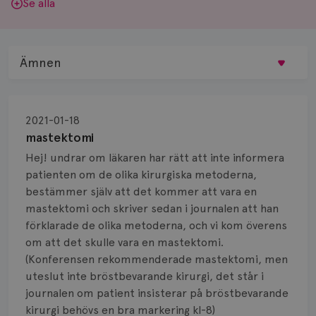
Se alla
Ämnen
Behandling
2021-01-18
Biopsi
mastektomi
Hej! undrar om läkaren har rätt att inte informera
Biverkningar
patienten om de olika kirurgiska metoderna,
bestämmer själv att det kommer att vara en
Bröstvårta
mastektomi och skriver sedan i journalen att han
Knöl
förklarade de olika metoderna, och vi kom överens
om att det skulle vara en mastektomi.
Läkemedel
(Konferensen rekommenderade mastektomi, men
uteslut inte bröstbevarande kirurgi, det står i
Typ av bröstcancer
journalen om patient insisterar på bröstbevarande
kirurgi behövs en bra markering kl-8)