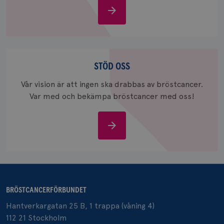
Om
_gid
1 dag
Denna co
Google LLC
bröstcancer
Google A
.brostcancerforbundet.se
och uppd
värde fö
och anvä
och spår
Stöd
oss
STÖD OSS
IDE
1 år
Google LLC
.doubleclick.net
Vår vision är att ingen ska drabbas av bröstcancer.
Var med och bekämpa bröstcancer med oss!
Stöd
oss
_gcl_au
3
Google LLC
månad
.brostcancerforbundet.se
BRÖSTCANCERFÖRBUNDET
Hantverkargatan 25 B, 1 trappa (våning 4)
112 21 Stockholm