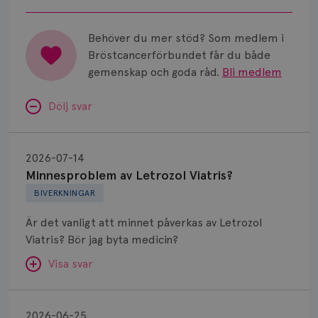
Behöver du mer stöd? Som medlem i
Bröstcancerförbundet får du både
gemenskap och goda råd.
Bli medlem
Dölj svar
Minnesproblem
av
2026-07-14
Letrozol
Minnesproblem av Letrozol Viatris?
Viatris?
BIVERKNINGAR
Är det vanligt att minnet påverkas av Letrozol
Viatris? Bör jag byta medicin?
Visa svar
Fundering
kring
SVAR:
2026-06-25