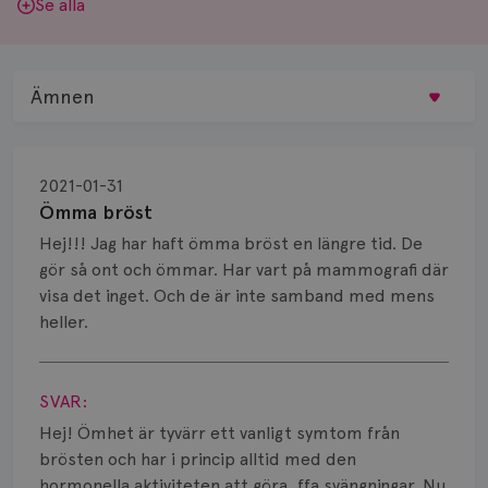
Se alla
Ämnen
Behandling
2021-01-31
Biopsi
Ömma bröst
Hej!!! Jag har haft ömma bröst en längre tid. De
Biverkningar
gör så ont och ömmar. Har vart på mammografi där
visa det inget. Och de är inte samband med mens
Bröstvårta
heller.
Knöl
Visa svar
Läkemedel
SVAR:
Hej! Ömhet är tyvärr ett vanligt symtom från
Typ av bröstcancer
brösten och har i princip alltid med den
hormonella aktiviteten att göra, ffa svängningar. Nu