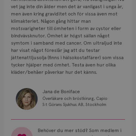
Smärta
vet jag inte din ålder men det är vanligast i unga år,
Prognos
men även kring graviditet och för vissa även mot
klimakteriet. Någon gång hittar man
Risker
motsvarigheter till ömheten i form av cystor eller
bindvävsknutor. Ömhet är högst sällan något
Spridd bröstcancer
symtom i samband med cancer. Om ultraljud inte
har visat något föreslår jag att du testar
Strålning
jättenattljusolja (finns i hälsokostaffärer) som vissa
tycker hjälper med ömhet. Testa även hur olika
Vätska
kläder/behåer påverkar hur det känns.
Jana de Boniface
Överläkare och bröstkirurg, Capio
S:t Görans Sjukhus AB, Stockholm
Behöver du mer stöd? Som medlem i