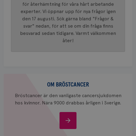
identite
för återhämtning för våra hårt arbetande
eller we
sig till.
experter. Vi öppnar upp för nya frågor igen
_gat-ka
att beg
den 17 augusti. Sök gärna bland "Frågor &
som regi
svar" nedan, för att se om din fråga finns
webbpla
trafikvo
besvarad sedan tidigare. Varmt välkommen
_ga
1 år 1
Detta c
Google LLC
åter!
månad
associe
.brostcancerforbundet.se
__Secure-ROLLOUT_TOKEN
.youtube.com
5
Universal
månad
en vikti
4 veck
Googles
analystj
VISITOR_INFO1_LIVE
5
Google LLC
används 
månad
.youtube.com
unika a
4 veck
tilldela
Om
generer
klientid
bröstcancer
OM BRÖSTCANCER
i varje 
webbpla
att berä
Bröstcancer är den vanligaste cancersjukdomen
session
hos kvinnor. Nära 9000 drabbas årligen i Sverige.
för
webbpla
_ga_W8VXKBRK9Y
.brostcancerforbundet.se
1 år 1
Denna c
Om
månad
Google A
ar_debug
.pinterest.com
1 år
bevara s
bröstcancer
_gid
1 dag
Denna co
Google LLC