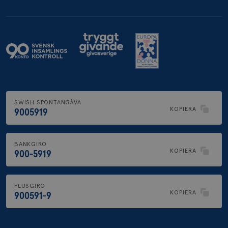
.brostcancerforbundet.se
SWISH SPONTANGÅVA
KOPIERA
9005919
BANKGIRO
KOPIERA
900-5919
PLUSGIRO
KOPIERA
900591-9