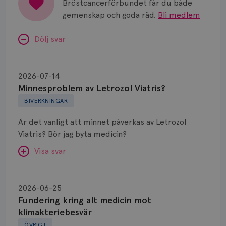
Bröstcancerförbundet får du både
gemenskap och goda råd.
Bli medlem
Dölj svar
Minnesproblem
av
2026-07-14
Letrozol
Minnesproblem av Letrozol Viatris?
Viatris?
BIVERKNINGAR
Är det vanligt att minnet påverkas av Letrozol
Viatris? Bör jag byta medicin?
Visa svar
Fundering
kring
SVAR:
2026-06-25
alt
Fundering kring alt medicin mot
Hej. Oavsett vilken hormonsänkande behandling
medicin
klimakteriebesvär
(men även cytostatika) man får så kan en del
mot
ÖVRIGT