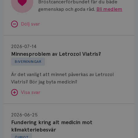
Bröstcancerförbundet får du både
gemenskap och goda råd.
Bli medlem
Dölj svar
Minnesproblem
av
2026-07-14
Letrozol
Minnesproblem av Letrozol Viatris?
Viatris?
BIVERKNINGAR
Är det vanligt att minnet påverkas av Letrozol
Viatris? Bör jag byta medicin?
Visa svar
Fundering
kring
SVAR:
2026-06-25
alt
Fundering kring alt medicin mot
Hej. Oavsett vilken hormonsänkande behandling
medicin
klimakteriebesvär
(men även cytostatika) man får så kan en del
mot
ÖVRIGT