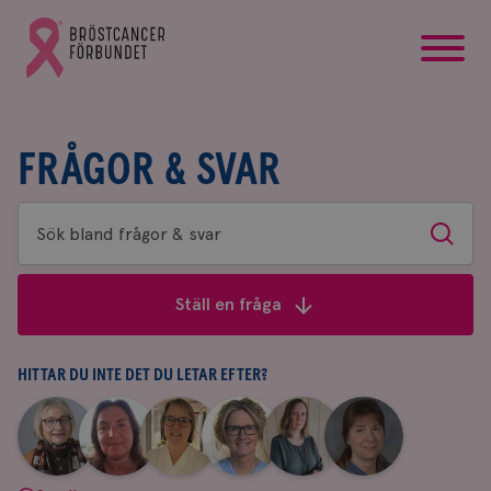
startsida
Gå
till
Bröstcancerförbundets
startsida
FRÅGOR & SVAR
Sök
Sök
bland
frågor
Ställ en fråga
&
svar
HITTAR DU INTE DET DU LETAR EFTER?
|
|
|
|
|
|
Aina
Anne
Fredrika
Jeanette
Maria
Yvette
Johnsson
Andersson
Killander
Bäcklund
Edegran
Andersson