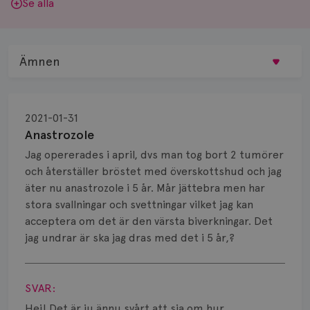
Se alla
Ämnen
Behandling
2021-01-31
Biopsi
Anastrozole
Jag opererades i april, dvs man tog bort 2 tumörer
Biverkningar
och återställer bröstet med överskottshud och jag
äter nu anastrozole i 5 år. Mår jättebra men har
Bröstvårta
stora svallningar och svettningar vilket jag kan
Knöl
acceptera om det är den värsta biverkningar. Det
jag undrar är ska jag dras med det i 5 år,?
Läkemedel
Visa svar
Typ av bröstcancer
SVAR:
Hej! Det är ju ännu svårt att sia om hur