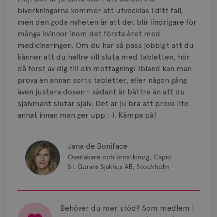
Smärta
biverkningarna kommer att utvecklas i ditt fall,
Prognos
men den goda nyheten är att det blir lindrigare för
många kvinnor inom det första året med
Risker
medicineringen. Om du har så pass jobbigt att du
känner att du hellre vill sluta med tabletten, hör
Spridd bröstcancer
då först av dig till din mottagning! Ibland kan man
prova en annan sorts tabletter, eller någon gång
Strålning
även justera dosen - sådant är bättre än att du
självmant slutar själv. Det är ju bra att prova lite
Vätska
annat innan man ger upp :-). Kämpa på!
Jana de Boniface
Överläkare och bröstkirurg, Capio
S:t Görans Sjukhus AB, Stockholm
Behöver du mer stöd? Som medlem i