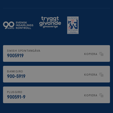
.brostcancerforbundet.se
SWISH SPONTANGÅVA
KOPIERA
9005919
BANKGIRO
KOPIERA
900-5919
PLUSGIRO
KOPIERA
900591-9