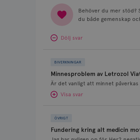
Behöver du mer stöd? 
du både gemenskap och
Dölj svar
Minnesproblem
av
BIVERKNINGAR
Letrozol
Minnesproblem av Letrozol Viat
Viatris?
Visa svar
Fundering
SVAR:
kring
ÖVRIGT
alt
Hej. Oavsett vilken hormonsänkan
Fundering kring alt medicin mo
medicin
får så kan en del uppleva negativ 
Jag har nyligen op för Her2 negati