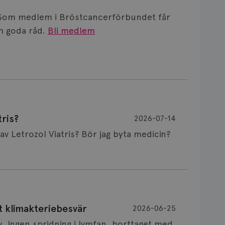
Som medlem i Bröstcancerförbundet får
 goda råd.
Bli medlem
ris?
2026-07-14
Är det vanligt att minnet påverkas av Letrozol Viatris? Bör jag byta medicin?
de behandling (men även cytostatika) man
t klimakteriebesvär
2026-06-25
påverkan på minnet. Prata din läkare och
v. Ingen spridning i lymfan, borttaget med