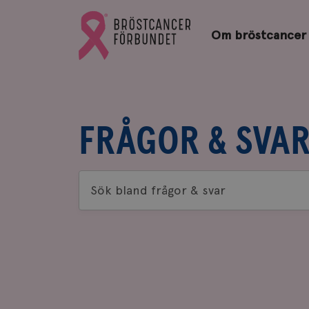
Bröstcancerförbundets
Gå
startsida
Om bröstcancer
till
Bröstcancerförbundets
startsida
FRÅGOR & SVA
Sök
bland
frågor
&
svar