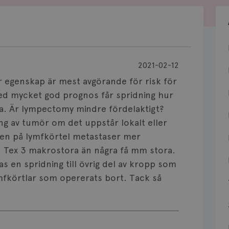
2021-02-12
r egenskap är mest avgörande för risk för
med mycket god prognos får spridning hur
iga. Är lympectomy mindre fördelaktigt?
ng av tumör om det uppstår lokalt eller
ken på lymfkörtel metastaser mer
t. Tex 3 makrostora än några få mm stora.
as en spridning till övrig del av kropp som
lymfkörtlar som opererats bort. Tack så