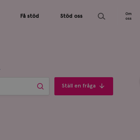
Sök
Om
Få stöd
Stöd oss
oss
R
Ställ en fråga
Sök