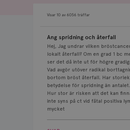
Visar 10 av 6056 träffar
Ang spridning och återfall
Hej, Jag undrar vilken bröstcance
lokalt återfall? Om en grad 1 bc 
ser det då inte ut för högre grad
Vad avgör utöver radikal borttagni
bortom bröst återfall. Har storle
betydelse för spridning än antale
Hur stor är risken att det kan finn
inte syns på ct vid fåtal positiva 
mycket
Visa svar