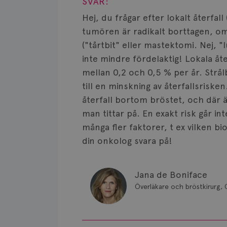
SVAR:
Hej, du frågar efter lokalt återfal
tumören är radikalt borttagen, o
("tårtbit" eller mastektomi. Nej, 
inte mindre fördelaktig! Lokala åte
mellan 0,2 och 0,5 % per år. Strål
till en minskning av återfallsrisk
återfall bortom bröstet, och där 
man tittar på. En exakt risk går inte
många fler faktorer, t ex vilken b
din onkolog svara på!
Jana de Boniface
Överläkare och bröstkirurg, 