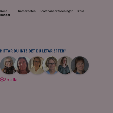
Rosa
Samarbeten
Bröstcancerföreningar
Press
bandet
HITTAR DU INTE DET DU LETAR EFTER?
|
|
|
|
|
|
Aina
Anne
Fredrika
Jeanette
Maria
Yvette
Johnsson
Andersson
Killander
Bäcklund
Edegran
Andersson
Se alla