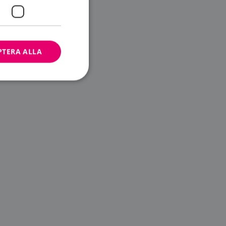
PTERA ALLA
bbplatsen kan inte
ändare.
n är utformad för
av
m-tjänsten för att
 cookie. Det är
banner fungerar