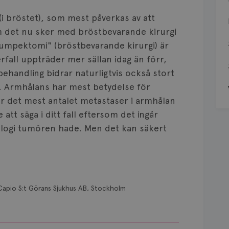
l (i bröstet), som mest påverkas av att
m det nu sker med bröstbevarande kirurgi
"lumpektomi" (bröstbevarande kirurgi) är
rfall uppträder mer sällan idag än förr,
behandling bidrar naturligtvis också stort
en. Armhålans har mest betydelse för
är det mest antalet metastaser i armhålan
 att säga i ditt fall eftersom det ingår
iologi tumören hade. Men det kan säkert
Capio S:t Görans Sjukhus AB, Stockholm