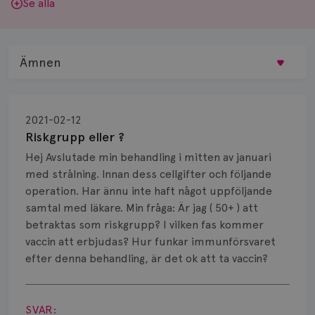
Se alla
Ämnen
Behandling
2021-02-12
Biopsi
Riskgrupp eller ?
Hej Avslutade min behandling i mitten av januari
Biverkningar
med strålning. Innan dess cellgifter och följande
operation. Har ännu inte haft något uppföljande
Bröstvårta
samtal med läkare. Min fråga: Är jag ( 50+ ) att
Knöl
betraktas som riskgrupp? I vilken fas kommer
vaccin att erbjudas? Hur funkar immunförsvaret
Läkemedel
efter denna behandling, är det ok att ta vaccin?
Visa svar
Typ av bröstcancer
SVAR: