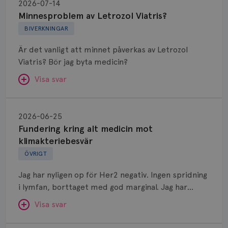
av
2026-07-14
Letrozol
Minnesproblem av Letrozol Viatris?
Viatris?
BIVERKNINGAR
Är det vanligt att minnet påverkas av Letrozol
Viatris? Bör jag byta medicin?
Visa svar
Fundering
kring
SVAR:
2026-06-25
alt
Fundering kring alt medicin mot
Hej. Oavsett vilken hormonsänkande behandling
medicin
klimakteriebesvär
(men även cytostatika) man får så kan en del
mot
ÖVRIGT
uppleva negativ påverkan på minnet. Prata din
klimakteriebesvär
läkare och hör om ni kanske kan byta till annat
Jag har nyligen op för Her2 negativ. Ingen spridning
märke eller annan aromatashämmare. Det kan ofta
i lymfan, borttaget med god marginal. Jag har
vara bra att ha en paus först, för att se att
genomgått en 5 dagars strålning och är färdig
besvären blir bättre, men bäst är att prata med
Visa svar
behandlad. Efter att jag nu slutat med östrogen-
sin vårdgivare som har all information om din
lenzetto, har klimakteriebesvären kommit med