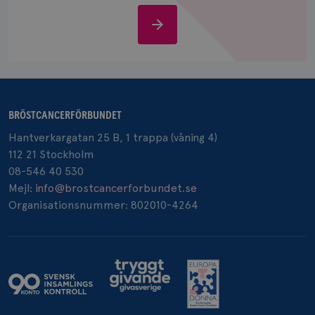
IDE
1 år
Google LLC
Stöd
.doubleclick.net
oss
BRÖSTCANCERFÖRBUNDET
_gcl_au
3
Google LLC
Hantverkargatan 25 B, 1 trappa (våning 4)
månad
.brostcancerforbundet.se
112 21 Stockholm
08-546 40 530
Mejl:
info@brostcancerforbundet.se
Organisationsnummer: 802010-4264
_pin_unauth
1 år
Pinterest Inc.
.brostcancerforbundet.se