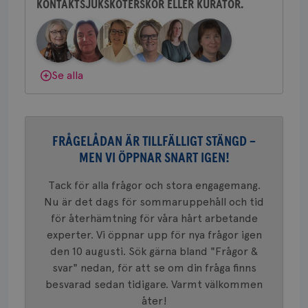
ihå
KONTAKTSJUKSKÖTERSKOR ELLER KURATOR.
Behöver du mer stöd? Som medlem i
bes
nöd
Bröstcancerförbundet får du både
Scr
Google
gemenskap och goda råd.
Bli medlem
fun
Privacy Policy
Dölj svar
Se alla
Namn
Leverantör
/
Domän
Utgång
Beskriv
c_rid
.brostcancerforbundet.se
1 dag
Denna c
Namn
Leverantör
/
Domän
Utgån
FRÅGELÅDAN ÄR TILLFÄLLIGT STÄNGD –
att mäta
postutsk
MEN VI ÖPPNAR SNART IGEN!
YSC
Sessi
Google LLC
om mott
.youtube.com
länkar i
konverte
Tack för alla frågor och stora engagemang.
webbpla
Nu är det dags för sommaruppehåll och tid
VISITOR_PRIVACY_METADATA
5
YouTube
_gat_UA-1577937-
.brostcancerforbundet.se
1
Detta är
månad
.youtube.com
för återhämtning för våra hårt arbetande
37
minut
cookie s
4 veck
Google A
experter. Vi öppnar upp för nya frågor igen
mönster
den 10 augusti. Sök gärna bland "Frågor &
innehåll
identite
svar" nedan, för att se om din fråga finns
eller we
sig till.
besvarad sedan tidigare. Varmt välkommen
_gat-ka
att beg
åter!