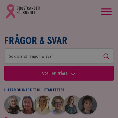
startsida
Gå
till
Bröstcancerförbundets
startsida
FRÅGOR & SVAR
Sök
Sök
bland
frågor
Ställ en fråga
&
svar
HITTAR DU INTE DET DU LETAR EFTER?
|
|
|
|
|
|
Aina
Anne
Fredrika
Jeanette
Maria
Yvette
Johnsson
Andersson
Killander
Bäcklund
Edegran
Andersson