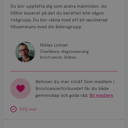
Smärta
Du bör uppfatta dig som andra människor, du
Prognos
tillhör baserat på det du berättat inte någon
riskgrupp. Du bör räkna med att bli vaccinerad
Risker
tillsammans med din åldersgrupp.
Spridd bröstcancer
Niklas Loman
Strålning
Överläkare, diagnosansvarig
bröstcancer, Skånes
Vätska
universitetssjukhus i Lund.
Behöver du mer stöd? Som medlem i
Bröstcancerförbundet får du både
gemenskap och goda råd.
Bli medlem
Dölj svar
Minnesproblem