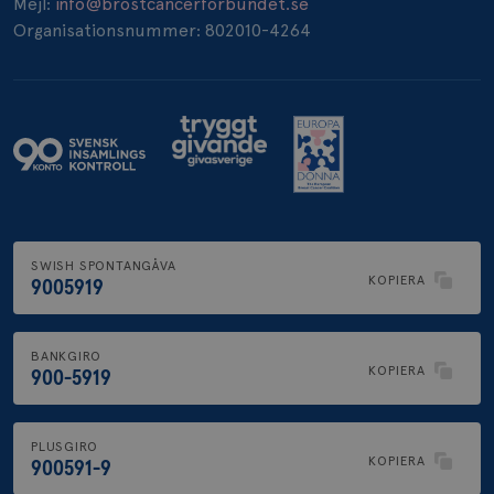
Mejl:
info@brostcancerforbundet.se
Organisationsnummer: 802010-4264
SWISH SPONTANGÅVA
KOPIERA
9005919
BANKGIRO
KOPIERA
900-5919
PLUSGIRO
KOPIERA
900591-9