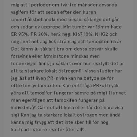
Smärta
mig att i perioder om två-tre månader använda
vagifem för att sedan efter den kuren
Prognos
underhållsbehandla med blissel så länge det går
och sedan ev upprepa. Min tumör var 13mm hade
Risker
ER 95%, PR 20%, her2 neg, KI67 18%. NHG2 och
Spridd bröstcancer
neg sentinel. Jag fick strålning och tamoxifen i 5 år.
Det känns ju såklart bra om dessa besvär skulle
Strålning
försvinna eller åtminstone minskas men
funderingar finns ju såklart över hur riskfyllt det är
Vätska
att ta starkare lokalt östrogen? I vissa studier har
jag läst att även PR-nivån kan ha betydelse för
effekten av tamoxifen. Kan mitt låga PR-uttryck
göra att tamoxifen fungerar sämre på mig? Hur vet
man egentligen att tamoxifen fungerar på
individnivå? Går det att kolla eller får det bara visa
sig? Kan jag ta starkare lokalt östrogen men ändå
känna mig trygg att det inte sker till för hög
kostnad i större risk för återfall?