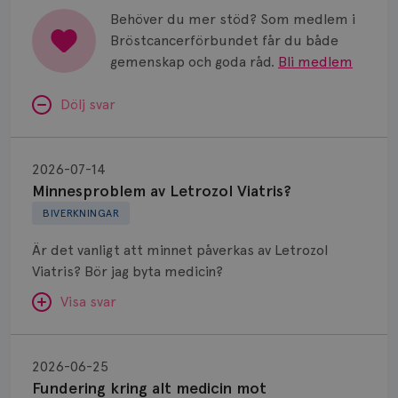
Behöver du mer stöd? Som medlem i
Bröstcancerförbundet får du både
gemenskap och goda råd.
Bli medlem
Dölj svar
Minnesproblem
av
2026-07-14
Letrozol
Minnesproblem av Letrozol Viatris?
Viatris?
BIVERKNINGAR
Är det vanligt att minnet påverkas av Letrozol
Viatris? Bör jag byta medicin?
Visa svar
Fundering
kring
SVAR:
2026-06-25
alt
Fundering kring alt medicin mot
Hej. Oavsett vilken hormonsänkande behandling