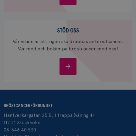
_pin_unauth
1 år
Pinterest Inc.
bröstcancer
.brostcancerforbundet.se
Stöd
oss
STÖD OSS
Vår vision är att ingen ska drabbas av bröstcancer.
Var med och bekämpa bröstcancer med oss!
Stöd
oss
BRÖSTCANCERFÖRBUNDET
Hantverkargatan 25 B, 1 trappa (våning 4)
112 21 Stockholm
08-546 40 530