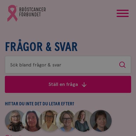
startsida
Gå
till
Bröstcancerförbundets
startsida
FRÅGOR & SVAR
Sök
Sök
bland
frågor
Ställ en fråga
&
svar
HITTAR DU INTE DET DU LETAR EFTER?
|
|
|
|
|
|
Aina
Anne
Fredrika
Jeanette
Maria
Yvette
Johnsson
Andersson
Killander
Bäcklund
Edegran
Andersson