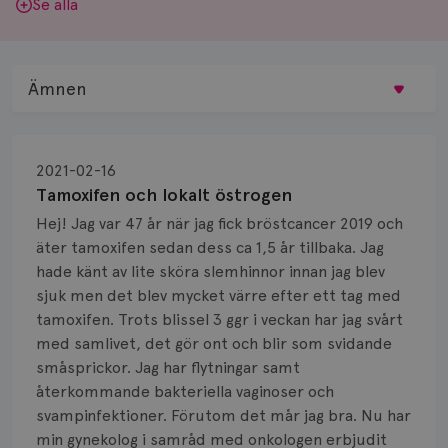
Se alla
Ämnen
Behandling
2021-02-16
Biopsi
Tamoxifen och lokalt östrogen
Hej! Jag var 47 år när jag fick bröstcancer 2019 och
Biverkningar
äter tamoxifen sedan dess ca 1,5 år tillbaka. Jag
hade känt av lite sköra slemhinnor innan jag blev
Bröstvårta
sjuk men det blev mycket värre efter ett tag med
Knöl
tamoxifen. Trots blissel 3 ggr i veckan har jag svårt
med samlivet, det gör ont och blir som svidande
Läkemedel
småsprickor. Jag har flytningar samt
återkommande bakteriella vaginoser och
Typ av bröstcancer
svampinfektioner. Förutom det mår jag bra. Nu har
min gynekolog i samråd med onkologen erbjudit