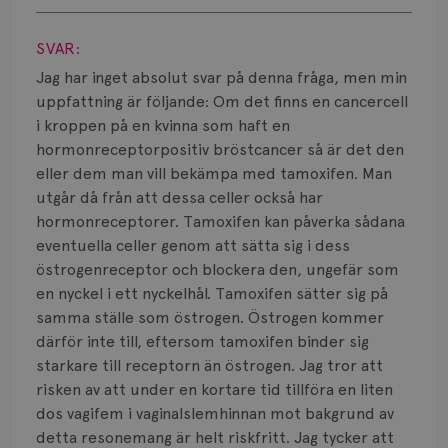
Visa svar
SVAR:
Jag har inget absolut svar på denna fråga, men min
uppfattning är följande: Om det finns en cancercell
i kroppen på en kvinna som haft en
hormonreceptorpositiv bröstcancer så är det den
eller dem man vill bekämpa med tamoxifen. Man
utgår då från att dessa celler också har
hormonreceptorer. Tamoxifen kan påverka sådana
eventuella celler genom att sätta sig i dess
östrogenreceptor och blockera den, ungefär som
en nyckel i ett nyckelhål. Tamoxifen sätter sig på
samma ställe som östrogen. Östrogen kommer
därför inte till, eftersom tamoxifen binder sig
starkare till receptorn än östrogen. Jag tror att
risken av att under en kortare tid tillföra en liten
dos vagifem i vaginalslemhinnan mot bakgrund av
detta resonemang är helt riskfritt. Jag tycker att