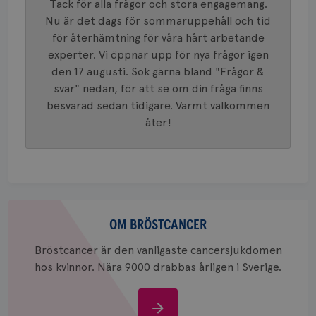
Tack för alla frågor och stora engagemang.
_gid
1 dag
Denna co
Google LLC
Google A
.brostcancerforbundet.se
Nu är det dags för sommaruppehåll och tid
och uppd
för återhämtning för våra hårt arbetande
värde fö
och anvä
experter. Vi öppnar upp för nya frågor igen
och spår
den 17 augusti. Sök gärna bland "Frågor &
IDE
1 år
Google LLC
svar" nedan, för att se om din fråga finns
.doubleclick.net
besvarad sedan tidigare. Varmt välkommen
åter!
_gcl_au
3
Google LLC
Om
månad
.brostcancerforbundet.se
bröstcancer
OM BRÖSTCANCER
Bröstcancer är den vanligaste cancersjukdomen
hos kvinnor. Nära 9000 drabbas årligen i Sverige.
Om