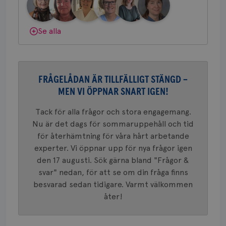
nöd
gemenskap och goda råd.
Bli medlem
Scr
Google
fun
Privacy Policy
Dölj svar
Se alla
Namn
Leverantör
/
Domän
Utgång
Beskriv
FRÅGELÅDAN ÄR TILLFÄLLIGT STÄNGD –
c_rid
.brostcancerforbundet.se
1 dag
Denna c
Namn
Leverantör
/
Domän
Utgån
MEN VI ÖPPNAR SNART IGEN!
att mäta
postutsk
YSC
Sessi
Google LLC
om mott
.youtube.com
Tack för alla frågor och stora engagemang.
länkar i
konverte
Nu är det dags för sommaruppehåll och tid
webbpla
för återhämtning för våra hårt arbetande
VISITOR_PRIVACY_METADATA
5
YouTube
_gat_UA-1577937-
.brostcancerforbundet.se
1
Detta är
månad
.youtube.com
experter. Vi öppnar upp för nya frågor igen
37
minut
cookie s
4 veck
Google A
den 17 augusti. Sök gärna bland "Frågor &
mönster
svar" nedan, för att se om din fråga finns
innehåll
identite
besvarad sedan tidigare. Varmt välkommen
eller we
sig till.
åter!
_gat-ka
att beg
som regi
webbpla