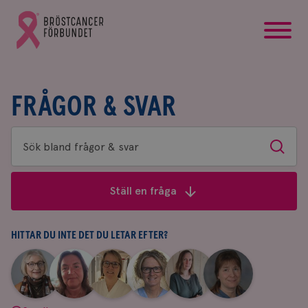
startsida
Gå
till
Bröstcancerförbundets
startsida
FRÅGOR & SVAR
Sök
Sök
bland
frågor
Ställ en fråga
&
svar
HITTAR DU INTE DET DU LETAR EFTER?
|
|
|
|
|
|
Aina
Anne
Fredrika
Jeanette
Maria
Yvette
Johnsson
Andersson
Killander
Bäcklund
Edegran
Andersson