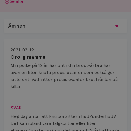
Se alla
Ämnen
Behandling
2021-02-19
Biopsi
Orolig mamma
Min pojke på 12 år har ont i din bröstvårta å har
Biverkningar
även en liten knuta precis ovanför som också gör
jätte ont. Vad sitter precis ovanför bröstvårtan på
Bröstvårta
killar
Knöl
Visa svar
Läkemedel
SVAR:
Hej! Jag antar att knutan sitter i hud/underhud?
Typ av bröstcancer
Det kan ibland vara talgkörtlar eller liten
abscess/pustel, ssk om det gör ont. Svårt att säga