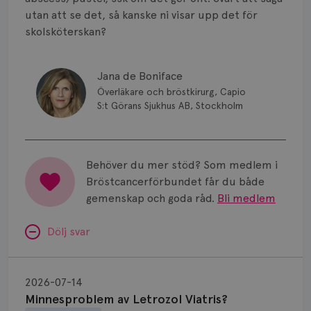
Smärta
utan att se det, så kanske ni visar upp det för
Prognos
skolsköterskan?
Risker
Jana de Boniface
Spridd bröstcancer
Överläkare och bröstkirurg, Capio
S:t Görans Sjukhus AB, Stockholm
Strålning
Vätska
Behöver du mer stöd? Som medlem i
Bröstcancerförbundet får du både
gemenskap och goda råd.
Bli medlem
Dölj svar
Minnesproblem
av
2026-07-14
Letrozol
Minnesproblem av Letrozol Viatris?