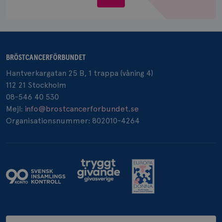
Google LLC
oss
.doubleclick.net
BRÖSTCANCERFÖRBUNDET
Hantverkargatan 25 B, 1 trappa (våning 4)
_gcl_au
3
Google LLC
112 21 Stockholm
månad
.brostcancerforbundet.se
08-546 40 530
Mejl:
info@brostcancerforbundet.se
Organisationsnummer: 802010-4264
_pin_unauth
1 år
Pinterest Inc.
.brostcancerforbundet.se