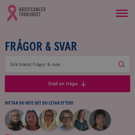
startsida
Gå
till
Bröstcancerförbundets
startsida
FRÅGOR & SVAR
Sök
Sök
bland
frågor
Ställ en fråga
&
svar
HITTAR DU INTE DET DU LETAR EFTER?
|
|
|
|
|
|
Aina
Anne
Fredrika
Jeanette
Maria
Yvette
Johnsson
Andersson
Killander
Bäcklund
Edegran
Andersson