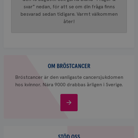
generer
klientid
svar" nedan, för att se om din fråga finns
i varje 
webbpla
besvarad sedan tidigare. Varmt välkommen
att berä
åter!
session
för
webbpla
_ga_W8VXKBRK9Y
.brostcancerforbundet.se
1 år 1
Denna c
månad
Google A
ar_debug
.pinterest.com
1 år
bevara s
_gid
1 dag
Denna co
Google LLC
Om
Google A
.brostcancerforbundet.se
bröstcancer
och uppd
OM BRÖSTCANCER
värde fö
och anvä
Bröstcancer är den vanligaste cancersjukdomen
och spår
hos kvinnor. Nära 9000 drabbas årligen i Sverige.
IDE
1 år
Google LLC
.doubleclick.net
Om
bröstcancer
Stöd
oss
STÖD OSS