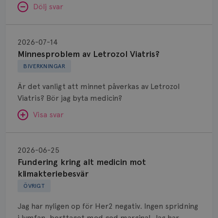
Dölj svar
Minnesproblem
av
2026-07-14
Letrozol
Minnesproblem av Letrozol Viatris?
Viatris?
BIVERKNINGAR
Är det vanligt att minnet påverkas av Letrozol
Viatris? Bör jag byta medicin?
Visa svar
Fundering
kring
SVAR:
2026-06-25
alt
Fundering kring alt medicin mot
Hej. Oavsett vilken hormonsänkande behandling
medicin
klimakteriebesvär
(men även cytostatika) man får så kan en del
mot
ÖVRIGT
uppleva negativ påverkan på minnet. Prata din
klimakteriebesvär
läkare och hör om ni kanske kan byta till annat
Jag har nyligen op för Her2 negativ. Ingen spridning
märke eller annan aromatashämmare. Det kan ofta
i lymfan, borttaget med god marginal. Jag har