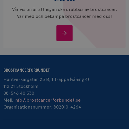
_gcl_au
3
Google LLC
månad
.brostcancerforbundet.se
Vår vision är att ingen ska drabbas av bröstcancer.
Var med och bekämpa bröstcancer med oss!
Stöd
oss
_pin_unauth
1 år
Pinterest Inc.
.brostcancerforbundet.se
BRÖSTCANCERFÖRBUNDET
Hantverkargatan 25 B, 1 trappa (våning 4)
112 21 Stockholm
08-546 40 530
Mejl:
info@brostcancerforbundet.se
Organisationsnummer: 802010-4264