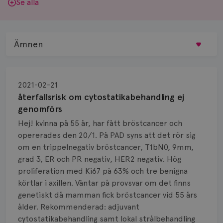
Se alla
Ämnen
Behandling
2021-02-21
Biopsi
återfallsrisk om cytostatikabehandling ej
genomförs
Biverkningar
Hej! kvinna på 55 år, har fått bröstcancer och
opererades den 20/1. På PAD syns att det rör sig
Bröstvårta
om en trippelnegativ bröstcancer, T1bN0, 9mm,
Knöl
grad 3, ER och PR negativ, HER2 negativ. Hög
proliferation med Ki67 på 63% och tre benigna
Läkemedel
körtlar i axillen. Väntar på provsvar om det finns
genetiskt då mamman fick bröstcancer vid 55 års
Typ av bröstcancer
ålder. Rekommenderad: adjuvant
cytostatikabehandling samt lokal strålbehandling