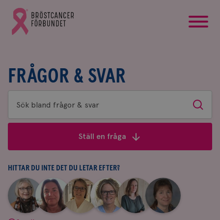
startsida
Gå
till
Bröstcancerförbundets
startsida
FRÅGOR & SVAR
Sök
Sök
bland
frågor
Ställ en fråga
&
svar
HITTAR DU INTE DET DU LETAR EFTER?
|
|
|
|
|
|
Aina
Anne
Fredrika
Jeanette
Maria
Yvette
Johnsson
Andersson
Killander
Bäcklund
Edegran
Andersson