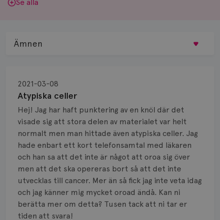
Se alla
Ämnen
Behandling
2021-03-08
Biopsi
Atypiska celler
Hej! Jag har haft punktering av en knöl där det
Biverkningar
visade sig att stora delen av materialet var helt
normalt men man hittade även atypiska celler. Jag
Bröstvårta
hade enbart ett kort telefonsamtal med läkaren
Knöl
och han sa att det inte är något att oroa sig över
men att det ska opereras bort så att det inte
Läkemedel
utvecklas till cancer. Mer än så fick jag inte veta idag
och jag känner mig mycket oroad ändå. Kan ni
Typ av bröstcancer
berätta mer om detta? Tusen tack att ni tar er
tiden att svara!