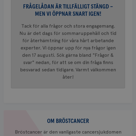
37
minut
cookie s
4 veck
FRÅGELÅDAN ÄR TILLFÄLLIGT STÄNGD –
Google A
mönster
MEN VI ÖPPNAR SNART IGEN!
innehåll
identite
eller we
Tack för alla frågor och stora engagemang.
sig till.
_gat-ka
Nu är det dags för sommaruppehåll och tid
att beg
för återhämtning för våra hårt arbetande
som regi
webbpla
experter. Vi öppnar upp för nya frågor igen
trafikvo
den 17 augusti. Sök gärna bland "Frågor &
_ga
1 år 1
Detta c
Google LLC
svar" nedan, för att se om din fråga finns
månad
associe
.brostcancerforbundet.se
__Secure-ROLLOUT_TOKEN
.youtube.com
5
Universal
månad
besvarad sedan tidigare. Varmt välkommen
en vikti
4 veck
Googles
åter!
analystj
VISITOR_INFO1_LIVE
5
Google LLC
används 
månad
.youtube.com
unika a
4 veck
tilldela
generer
klientid
i varje 
webbpla
Om
att berä
session
bröstcancer
OM BRÖSTCANCER
för
webbpla
Bröstcancer är den vanligaste cancersjukdomen
_ga_W8VXKBRK9Y
.brostcancerforbundet.se
1 år 1
Denna c