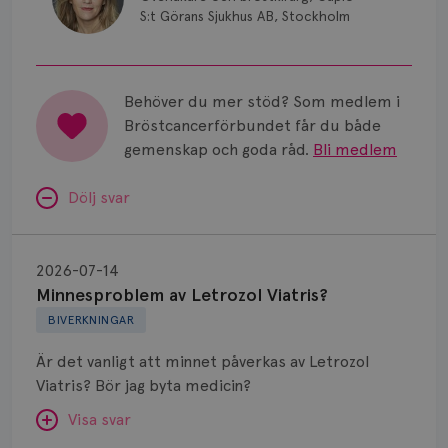
S:t Görans Sjukhus AB, Stockholm
Behöver du mer stöd? Som medlem i
Bröstcancerförbundet får du både
gemenskap och goda råd.
Bli medlem
Dölj svar
Minnesproblem
av
2026-07-14
Letrozol
Minnesproblem av Letrozol Viatris?
Viatris?
BIVERKNINGAR
Är det vanligt att minnet påverkas av Letrozol
Viatris? Bör jag byta medicin?
Visa svar