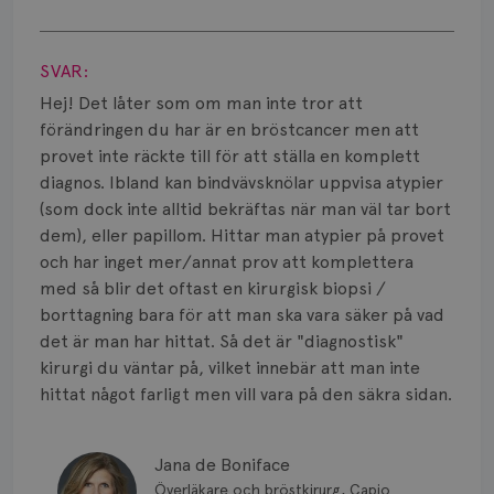
Smärta
Visa svar
Prognos
SVAR:
Risker
Hej! Det låter som om man inte tror att
förändringen du har är en bröstcancer men att
Spridd bröstcancer
provet inte räckte till för att ställa en komplett
diagnos. Ibland kan bindvävsknölar uppvisa atypier
Strålning
(som dock inte alltid bekräftas när man väl tar bort
dem), eller papillom. Hittar man atypier på provet
Vätska
och har inget mer/annat prov att komplettera
med så blir det oftast en kirurgisk biopsi /
borttagning bara för att man ska vara säker på vad
det är man har hittat. Så det är "diagnostisk"
kirurgi du väntar på, vilket innebär att man inte
hittat något farligt men vill vara på den säkra sidan.
Jana de Boniface
Överläkare och bröstkirurg, Capio