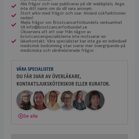
dessa prover beställs. Om du vill undersöka detta
för
Alla frågor och svar publiceras på vår webbplats. Ange
Bröstcancerförbundet får du både
utf
inte ditt namn om du vill vara anonym.
kan du börja med att söka hjälp på vårdcentralen,
en 
gemenskap och goda råd.
Bli medlem
Stort arkiv med frågor och svar. Använd sökfunktionen
typ
som kan skriva remiss till den klinik som är ansvarig
nedan!
på 
Mejla frågor om Bröstcancerförbundets verksamhet
för detta i din region.
till info@brostcancerforbundet.se
Dölj svar
CookieScriptConsent
4 veckor
Den
CookieScript
Observera att ett svar från någon av
2 dagar
Coo
.brostcancerforbundet.se
bröstcancerspecialisterna inte motsvarar en
tjä
läkarkontakt. Våra specialister kan inte ge en individuell
ihå
Yvette Andersson
medicinsk bedömning utan svarar mer övergripande på
bes
medicinska och vårdrelaterade frågor.
nöd
ÖVERLÄKARE OCH BRÖSTKIRURG
Scr
Google
Yvette Andersson är överläkare
fun
Privacy Policy
och bröstkirurg vid Västmanlands
VÅRA SPECIALISTER
sjukhus i Västerås.
DU FÅR SVAR AV ÖVERLÄKARE,
KONTAKTSJUKSKÖTERSKOR ELLER KURATOR.
Behöver du mer stöd? Som medlem i
Bröstcancerförbundet får du både
Namn
Leverantör
/
Domän
Utgång
Beskriv
gemenskap och goda råd.
Bli medlem
c_rid
.brostcancerforbundet.se
1 dag
Denna c
Namn
Leverantör
/
Domän
Utgån
att mäta
postutsk
YSC
Sessi
Google LLC
Dölj svar
om mott
Se alla
.youtube.com
länkar i
konverte
webbpla
VISITOR_PRIVACY_METADATA
5
YouTube
_gat_UA-1577937-
.brostcancerforbundet.se
1
Detta är
månad
.youtube.com