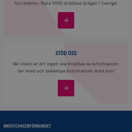
hos kvinnor. Nära 9000 drabbas årligen i Sverige.
månad
Google A
ar_debug
.pinterest.com
1 år
bevara s
_gid
1 dag
Denna co
Google LLC
Om
Google A
.brostcancerforbundet.se
och uppd
bröstcancer
värde fö
och anvä
och spår
Stöd
IDE
1 år
Google LLC
.doubleclick.net
oss
STÖD OSS
Vår vision är att ingen ska drabbas av bröstcancer.
Var med och bekämpa bröstcancer med oss!
Stöd
oss
_gcl_au
3
Google LLC
månad
.brostcancerforbundet.se
BRÖSTCANCERFÖRBUNDET