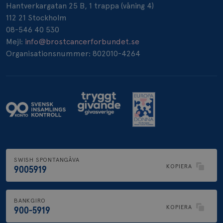
Hantverkargatan 25 B, 1 trappa (våning 4)
112 21 Stockholm
_pin_unauth
1 år
Pinterest Inc.
08-546 40 530
.brostcancerforbundet.se
Mejl:
info@brostcancerforbundet.se
Organisationsnummer: 802010-4264
SWISH SPONTANGÅVA
KOPIERA
9005919
BANKGIRO
KOPIERA
900-5919