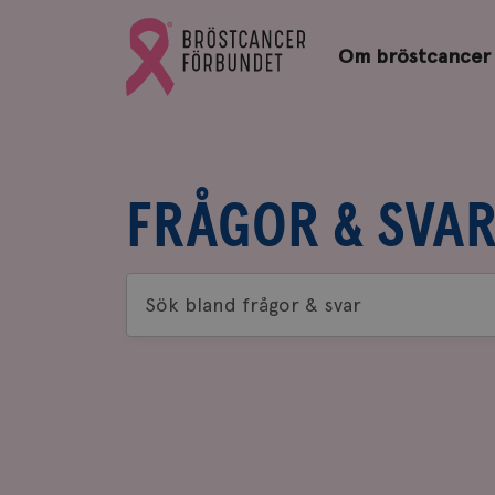
Bröstcancerförbundets
Gå
startsida
Om bröstcancer
till
Bröstcancerförbundets
startsida
FRÅGOR & SVA
Sök
bland
frågor
&
svar