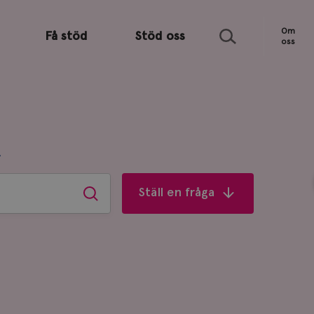
Sök
Om
Få stöd
Stöd oss
oss
R
Ställ en fråga
Sök