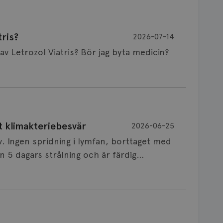
ris?
2026-07-14
Är det vanligt att minnet påverkas av Letrozol Viatris? Bör jag byta medicin?
de behandling (men även cytostatika) man
t klimakteriebesvär
2026-06-25
påverkan på minnet. Prata din läkare och
v. Ingen spridning i lymfan, borttaget med
nnat märke eller annan aromatashämmare.
 5 dagars strålning och är färdig
s först, för att se att besvären blir
 sin vårdgivare som har all information om
allningar, nedstämdhet, humörskiftnigar.
v till östrogenet mot