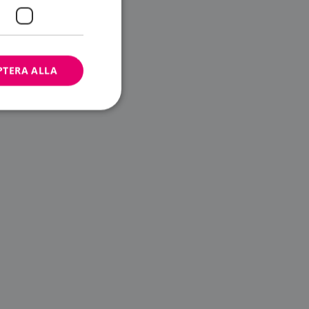
PTERA ALLA
bbplatsen kan inte
ändare.
n är utformad för
av
m-tjänsten för att
 cookie. Det är
banner fungerar