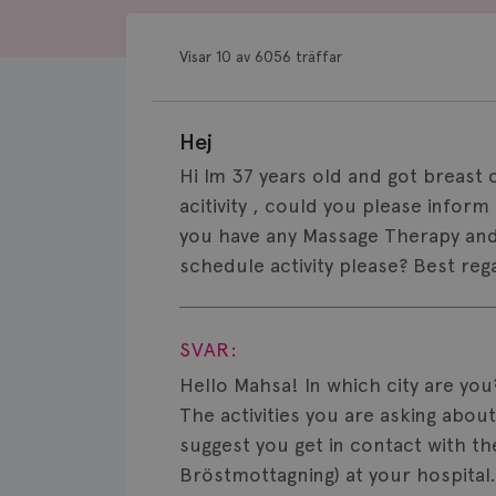
Visar 10 av 6056 träffar
Hej
Hi Im 37 years old and got breast 
acitivity , could you please inform 
you have any Massage Therapy and
schedule activity please? Best re
Visa svar
SVAR:
Hello Mahsa! In which city are yo
The activities you are asking abou
suggest you get in contact with t
Bröstmottagning) at your hospita