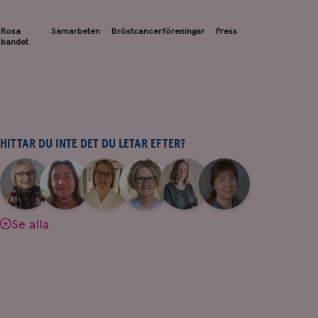
Rosa
Samarbeten
Bröstcancerföreningar
Press
bandet
HITTAR DU INTE DET DU LETAR EFTER?
|
|
|
|
|
|
Aina
Anne
Fredrika
Jeanette
Maria
Yvette
Johnsson
Andersson
Killander
Bäcklund
Edegran
Andersson
Se alla