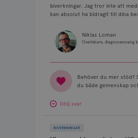
biverkningar. Jag tror inte att me
kan absolut ha bidragit till dina be
Niklas Loman
Överläkare, diagnosansvarig b
Behöver du mer stöd? 
du både gemenskap och
Dölj svar
Minnesproblem
av
BIVERKNINGAR
Letrozol