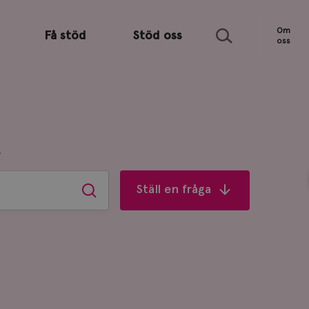
Sök
Om
Få stöd
Stöd oss
oss
R
Ställ en fråga
Sök