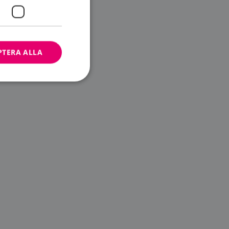
PTERA ALLA
bbplatsen kan inte
ändare.
n är utformad för
av
m-tjänsten för att
 cookie. Det är
banner fungerar