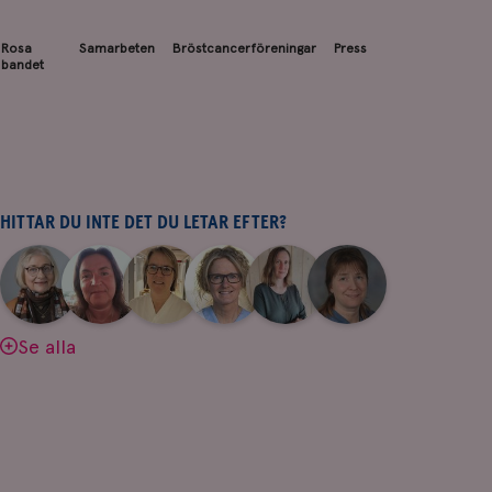
Rosa
Samarbeten
Bröstcancerföreningar
Press
bandet
HITTAR DU INTE DET DU LETAR EFTER?
|
|
|
|
|
|
Aina
Anne
Fredrika
Jeanette
Maria
Yvette
Johnsson
Andersson
Killander
Bäcklund
Edegran
Andersson
Se alla