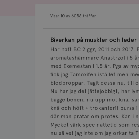
Visar 10 av 6056 träffar
Biverkan på muskler och leder
Har haft BC 2 ggr, 2011 och 2017. 
aromatashämmare Anastrzol i 5 år 
med Exemestan i 1,5 år. Pga av m
fick jag Tamoxifen istället men me
blodproppar. Tagit dessa nu, till o
Nu har jag det jättejobbigt, har l
bägge benen, nu upp mot knä, samt
knä och höft + trokanterit bursa i 
där man pratar om protes. Kan i 
Mycket värk spec nattetid som re
nu så vet jag inte om jag orkar ta