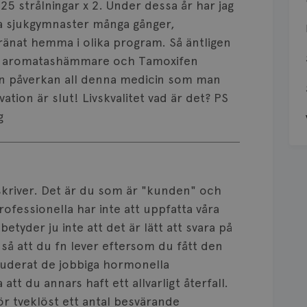
 25 strålningar x 2. Under dessa år har jag
a sjukgymnaster många gånger,
ränat hemma i olika program. Så äntligen
med aromatashämmare och Tamoxifen
ken påverkan all denna medicin som man
ation är slut! Livskvalitet vad är det? PS
g
 skriver. Det är du som är "kunden" och
rofessionella har inte att uppfatta våra
etyder ju inte att det är lätt att svara på
 så att du fn lever eftersom du fått den
uderat de jobbiga hormonella
tt du annars haft ett allvarligt återfall.
 tveklöst ett antal besvärande