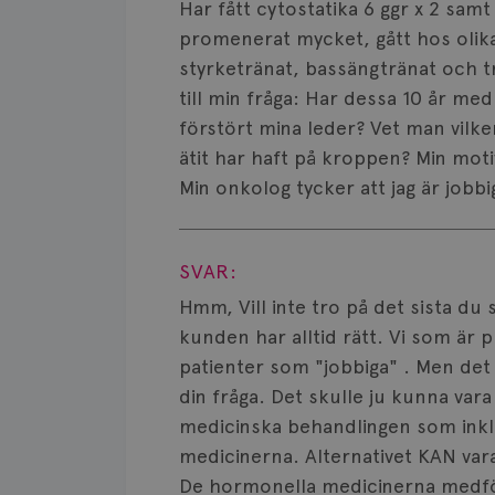
Har fått cytostatika 6 ggr x 2 samt
promenerat mycket, gått hos olik
styrketränat, bassängtränat och t
till min fråga: Har dessa 10 år 
förstört mina leder? Vet man vil
ätit har haft på kroppen? Min motiv
Min onkolog tycker att jag är jobbi
Visa svar
SVAR:
Hmm, Vill inte tro på det sista du
kunden har alltid rätt. Vi som är p
patienter som "jobbiga" . Men det b
din fråga. Det skulle ju kunna vara
medicinska behandlingen som inkl
medicinerna. Alternativet KAN vara a
De hormonella medicinerna medför