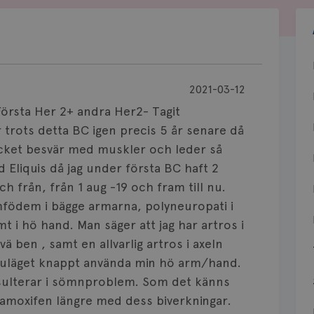
2021-03-12
Första Her 2+ andra Her2- Tagit
trots detta BC igen precis 5 år senare då
ycket besvär med muskler och leder så
d Eliquis då jag under första BC haft 2
ch från, från 1 aug -19 och fram till nu.
ymfödem i bägge armarna, polyneuropati i
 i hö hand. Man säger att jag har artros i
vä ben , samt en allvarlig artros i axeln
nuläget knappt använda min hö arm/hand.
sulterar i sömnproblem. Som det känns
 Tamoxifen längre med dess biverkningar.