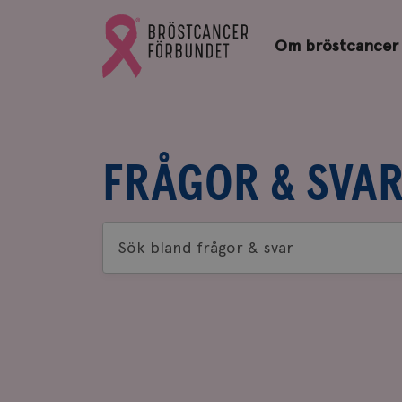
Bröstcancerförbundets
Gå
startsida
Om bröstcancer
till
Bröstcancerförbundets
startsida
FRÅGOR & SVA
Sök
bland
frågor
&
svar