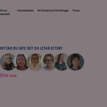
Rosa
Samarbeten
Bröstcancerföreningar
Press
bandet
HITTAR DU INTE DET DU LETAR EFTER?
|
|
|
|
|
|
Aina
Anne
Fredrika
Jeanette
Maria
Yvette
Johnsson
Andersson
Killander
Bäcklund
Edegran
Andersson
Se alla