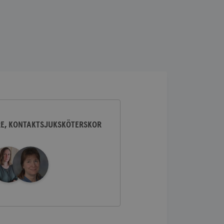
lick och utför
ren använder
am som
n han besökte
lick och utför
ren använder
am som
n han besökte
ifierar och känner
tad reklam.
RE, KONTAKTSJUKSKÖTERSKOR