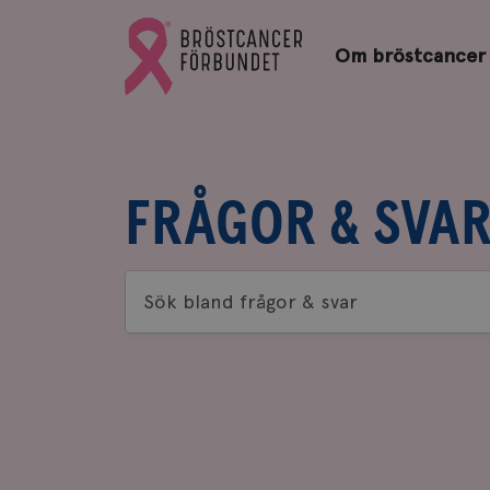
Bröstcancerförbundets
Gå
startsida
Om bröstcancer
till
Bröstcancerförbundets
startsida
FRÅGOR & SVA
Sök
bland
frågor
&
svar