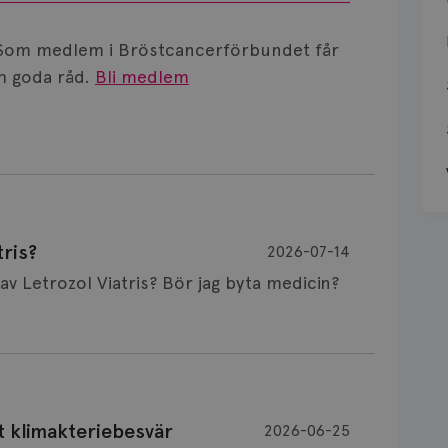
Som medlem i Bröstcancerförbundet får
 goda råd.
Bli medlem
ris?
2026-07-14
Är det vanligt att minnet påverkas av Letrozol Viatris? Bör jag byta medicin?
de behandling (men även cytostatika) man
t klimakteriebesvär
2026-06-25