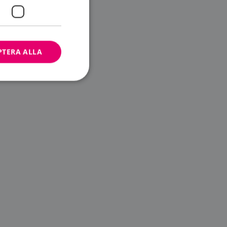
PTERA ALLA
bbplatsen kan inte
ändare.
n är utformad för
av
m-tjänsten för att
 cookie. Det är
banner fungerar