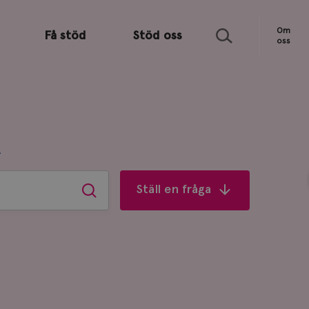
Sök
Om
Få stöd
Stöd oss
oss
R
Ställ en fråga
Sök