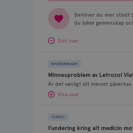
Behöver du mer stöd? 
du både gemenskap och
Dölj svar
Minnesproblem
av
BIVERKNINGAR
Letrozol
Minnesproblem av Letrozol Viat
Viatris?
Visa svar
Fundering
SVAR:
kring
ÖVRIGT
alt
Hej. Oavsett vilken hormonsänkan
Fundering kring alt medicin mo
medicin