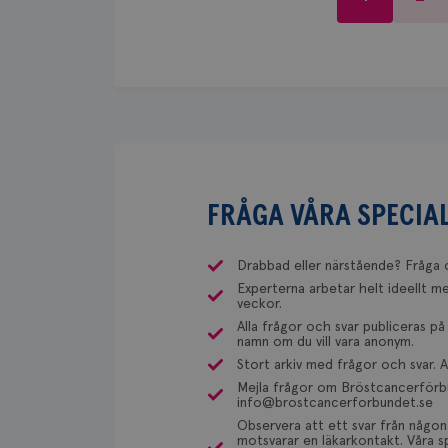
Maria Edegran är överläkare
Behöver du mer stöd? 
All hjälp uppskattas!
misstänka att det kan finnas en b
sjukvården i Uddevalla.
du både gemenskap och
IDE
stor risk för bröstcancer. Detta 
blodprov. Det ser lite olika ut på 
Dölj svar
är det via Klinisk Genetik (på univ
Behöver du mer stöd? 
_gcl_au
Om du vill undersöka detta kan du
du både gemenskap och
vårdcentralen, som kan skriva remi
detta i din region.
Dölj svar
_pin_unauth
FRÅGA VÅRA SPECIAL
Yvette Andersson
Drabbad eller närstående? Fråga 
ÖVERLÄKARE OCH BRÖSTKIR
Experterna arbetar helt ideellt me
Yvette Andersson är överläka
veckor.
Västerås.
Alla frågor och svar publiceras på
namn om du vill vara anonym.
Stort arkiv med frågor och svar.
Mejla frågor om Bröstcancerförbu
Behöver du mer stöd? 
info@brostcancerforbundet.se
du både gemenskap och
Observera att ett svar från någon
motsvarar en läkarkontakt. Våra sp