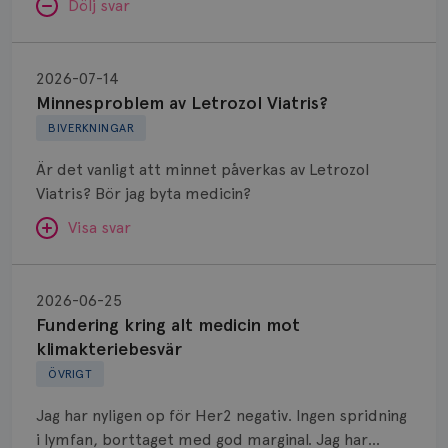
Dölj svar
Minnesproblem
av
2026-07-14
Letrozol
Minnesproblem av Letrozol Viatris?
Viatris?
BIVERKNINGAR
Är det vanligt att minnet påverkas av Letrozol
Viatris? Bör jag byta medicin?
Visa svar
Fundering
kring
SVAR:
2026-06-25
alt
Fundering kring alt medicin mot
Hej. Oavsett vilken hormonsänkande behandling
medicin
klimakteriebesvär
(men även cytostatika) man får så kan en del
mot
ÖVRIGT
uppleva negativ påverkan på minnet. Prata din
klimakteriebesvär
läkare och hör om ni kanske kan byta till annat
Jag har nyligen op för Her2 negativ. Ingen spridning
märke eller annan aromatashämmare. Det kan ofta
i lymfan, borttaget med god marginal. Jag har