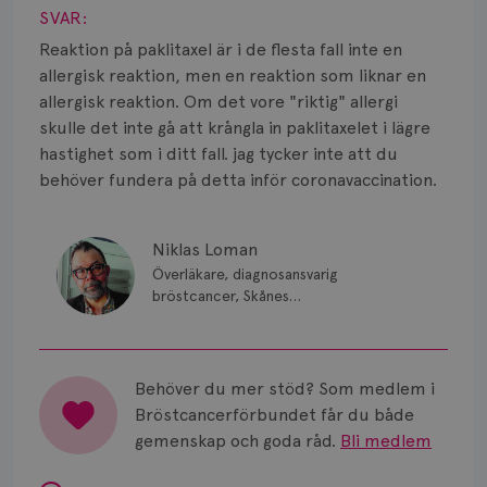
Smärta
SVAR:
Prognos
Reaktion på paklitaxel är i de flesta fall inte en
allergisk reaktion, men en reaktion som liknar en
Risker
allergisk reaktion. Om det vore "riktig" allergi
skulle det inte gå att krångla in paklitaxelet i lägre
Spridd bröstcancer
hastighet som i ditt fall. jag tycker inte att du
behöver fundera på detta inför coronavaccination.
Strålning
Vätska
Niklas Loman
Överläkare, diagnosansvarig
bröstcancer, Skånes
universitetssjukhus i Lund.
Behöver du mer stöd? Som medlem i
Bröstcancerförbundet får du både
gemenskap och goda råd.
Bli medlem