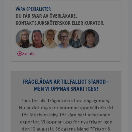
och bröstkirurg vid Västmanlands
2 dagar
Coo
.brostcancerforbundet.se
tjä
VÅRA SPECIALISTER
sjukhus i Västerås.
ihå
bes
DU FÅR SVAR AV ÖVERLÄKARE,
nöd
KONTAKTSJUKSKÖTERSKOR ELLER KURATOR.
Behöver du mer stöd? Som medlem i
Scr
Google
fun
Privacy Policy
Bröstcancerförbundet får du både
gemenskap och goda råd.
Bli medlem
Dölj svar
Se alla
Namn
Leverantör
/
Domän
Utgång
Beskriv
c_rid
.brostcancerforbundet.se
1 dag
Denna c
Namn
Leverantör
/
Domän
Utgån
att mäta
postutsk
YSC
Sessi
Google LLC
om mott
FRÅGELÅDAN ÄR TILLFÄLLIGT STÄNGD –
.youtube.com
länkar i
MEN VI ÖPPNAR SNART IGEN!
konverte
webbpla
VISITOR_PRIVACY_METADATA
5
YouTube
Tack för alla frågor och stora engagemang.
_gat_UA-1577937-
.brostcancerforbundet.se
1
Detta är
månad
.youtube.com
37
minut
cookie s
4 veck
Nu är det dags för sommaruppehåll och tid
Google A
mönster
för återhämtning för våra hårt arbetande
innehåll
experter. Vi öppnar upp för nya frågor igen
identite
eller we
den 10 augusti. Sök gärna bland "Frågor &
sig till.