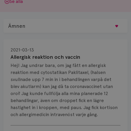
Se alla
Ämnen
Behandling
2021-03-13
Biopsi
Allergisk reaktion och vaccin
Hej! Jag undrar bara, om jag fått en allergisk
Biverkningar
reaktion med cytostatikan Paklitaxel, (halsen
svullnade upp 7 min in i behandlingen varpå det
Bröstvårta
blev akutlarm) kan jag då ta coronavaccinet utan
Knöl
oro? Jag kunde fullfölja alla mina planerade 12
behandlingar, även om droppet fick en lägre
Läkemedel
hastighet in i kroppen, med paus. Jag fick kortison
och allergimedicin intravenöst varje gång.
Typ av bröstcancer
Visa svar