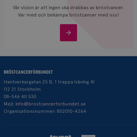
och anvä
Vår vision är att ingen ska drabbas av bröstcancer.
och spår
Var med och bekämpa bröstcancer med oss!
IDE
1 år
Google LLC
.doubleclick.net
Stöd
oss
_gcl_au
3
Google LLC
BRÖSTCANCERFÖRBUNDET
månad
.brostcancerforbundet.se
Hantverkargatan 25 B, 1 trappa (våning 4)
112 21 Stockholm
08-546 40 530
Mejl:
info@brostcancerforbundet.se
Organisationsnummer: 802010-4264
_pin_unauth
1 år
Pinterest Inc.
.brostcancerforbundet.se