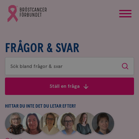
startsida
Gå
till
Bröstcancerförbundets
startsida
FRÅGOR & SVAR
Sök
Sök
bland
frågor
Ställ en fråga
&
svar
HITTAR DU INTE DET DU LETAR EFTER?
|
|
|
|
|
|
Aina
Anne
Fredrika
Jeanette
Maria
Yvette
Johnsson
Andersson
Killander
Bäcklund
Edegran
Andersson