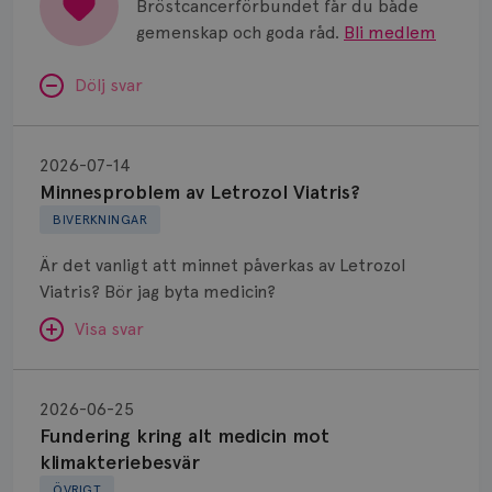
Bröstcancerförbundet får du både
gemenskap och goda råd.
Bli medlem
Dölj svar
Minnesproblem
av
2026-07-14
Letrozol
Minnesproblem av Letrozol Viatris?
Viatris?
BIVERKNINGAR
Är det vanligt att minnet påverkas av Letrozol
Viatris? Bör jag byta medicin?
Visa svar
Fundering
kring
SVAR:
2026-06-25
alt
Fundering kring alt medicin mot
Hej. Oavsett vilken hormonsänkande behandling
medicin
klimakteriebesvär
(men även cytostatika) man får så kan en del
mot
ÖVRIGT