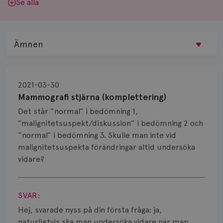
Se alla
Ämnen
Behandling
2021-03-30
Biopsi
Mammografi stjärna (komplettering)
Det står ”normal” i bedömning 1,
Biverkningar
”malignitetsuspekt/diskussion” i bedömning 2 och
”normal” i bedömning 3. Skulle man inte vid
Bröstvårta
malignitetsuspekta förändringar altid undersöka
Knöl
vidare?
Visa svar
Läkemedel
SVAR:
Typ av bröstcancer
Hej, svarade nyss på din första fråga: ja,
naturligtvis ska man undersöka vidare när man