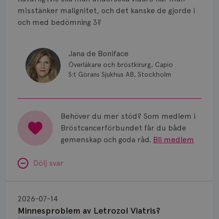
Smärta
misstänker malignitet, och det kanske de gjorde i
Prognos
och med bedömning 3?
Risker
Jana de Boniface
Spridd bröstcancer
Överläkare och bröstkirurg, Capio
S:t Görans Sjukhus AB, Stockholm
Strålning
Vätska
Behöver du mer stöd? Som medlem i
Bröstcancerförbundet får du både
gemenskap och goda råd.
Bli medlem
Dölj svar
Minnesproblem
av
2026-07-14
Letrozol
Minnesproblem av Letrozol Viatris?