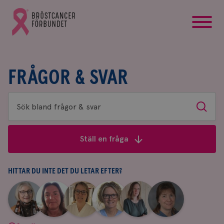
startsida
Gå
till
Bröstcancerförbundets
startsida
FRÅGOR & SVAR
Sök
Sök
bland
frågor
Ställ en fråga
&
svar
HITTAR DU INTE DET DU LETAR EFTER?
|
|
|
|
|
|
Aina
Anne
Fredrika
Jeanette
Maria
Yvette
Johnsson
Andersson
Killander
Bäcklund
Edegran
Andersson