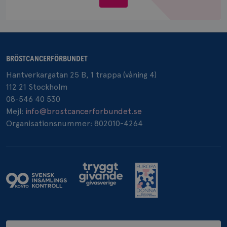
Google LLC
oss
.doubleclick.net
BRÖSTCANCERFÖRBUNDET
Hantverkargatan 25 B, 1 trappa (våning 4)
_gcl_au
3
Google LLC
112 21 Stockholm
månad
.brostcancerforbundet.se
08-546 40 530
Mejl:
info@brostcancerforbundet.se
Organisationsnummer: 802010-4264
_pin_unauth
1 år
Pinterest Inc.
.brostcancerforbundet.se