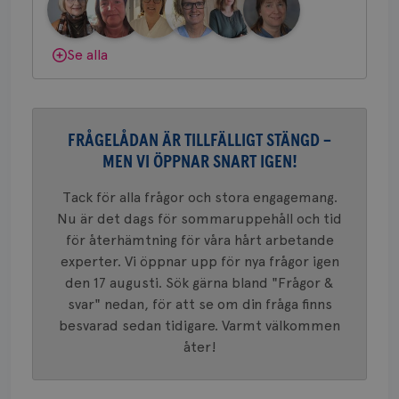
nöd
gemenskap och goda råd.
Bli medlem
Scr
Google
fun
Privacy Policy
Dölj svar
Se alla
Namn
Leverantör
/
Domän
Utgång
Beskriv
FRÅGELÅDAN ÄR TILLFÄLLIGT STÄNGD –
c_rid
.brostcancerforbundet.se
1 dag
Denna c
Namn
Leverantör
/
Domän
Utgån
MEN VI ÖPPNAR SNART IGEN!
att mäta
postutsk
YSC
Sessi
Google LLC
om mott
.youtube.com
Tack för alla frågor och stora engagemang.
länkar i
konverte
Nu är det dags för sommaruppehåll och tid
webbpla
för återhämtning för våra hårt arbetande
VISITOR_PRIVACY_METADATA
5
YouTube
_gat_UA-1577937-
.brostcancerforbundet.se
1
Detta är
månad
.youtube.com
experter. Vi öppnar upp för nya frågor igen
37
minut
cookie s
4 veck
Google A
den 17 augusti. Sök gärna bland "Frågor &
mönster
svar" nedan, för att se om din fråga finns
innehåll
identite
besvarad sedan tidigare. Varmt välkommen
eller we
sig till.
åter!
_gat-ka
att beg
som regi
webbpla