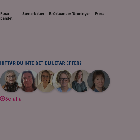
Rosa
Samarbeten
Bröstcancerföreningar
Press
bandet
HITTAR DU INTE DET DU LETAR EFTER?
|
|
|
|
|
|
Aina
Anne
Fredrika
Jeanette
Maria
Yvette
Johnsson
Andersson
Killander
Bäcklund
Edegran
Andersson
Se alla