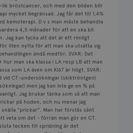
A-lik bröstcancer, och med den bilden blir
api mycket begränsad. Jag får det till 1,4%
 med kemoterapi. D v s man måste behandla
ardera 4,5 månader för att en ska bli
. Jag kan tycka att det är ett rimligt
 för liten nytta för att man ska utsätta sig
 behandlingen ändå medför. SVAR: Det
ör hur man ska klassa i LA resp LB att man
lassa som LA även om Ki67 är högt. SVAR:
nd vid CT-undersökningar (skiktröntgen)
sökningar) men jag kan inte ge en % på
r vanligt. Jag brukar tänka som så att man
rickar på huden, och nu menar jag
 snälla "prickar". Man har förstås sånt
att veta om det - förrän man gör en CT.
sluta tecken till spridning är det