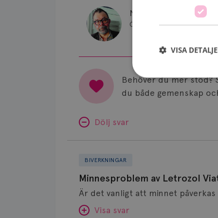
Niklas Loman
Överläkare, diagnosansvarig b
VISA DETALJ
Behöver du mer stöd? 
du både gemenskap och
Strikt nödvändiga ka
Dölj svar
användas ordentligt 
Namn
Minnesproblem
sessionid
av
BIVERKNINGAR
csrftoken
Letrozol
Minnesproblem av Letrozol Viat
Viatris?
CookieScriptConse
Visa svar