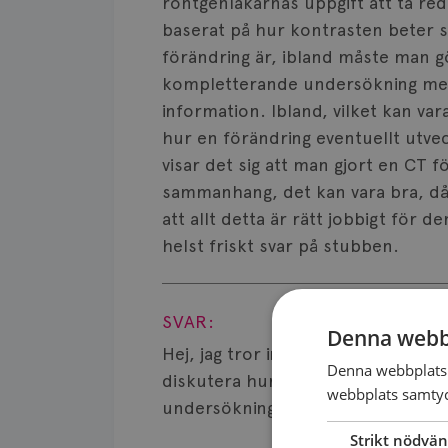
röntgenläkarnas uppgift att ta red
baserat på hur kontrasten beter sig
förändring är, ibland måste man g
kompletterande undersökning med
information. Ibland, vilket kan var
hur en förändring eventuellt utveck
visar det sig att man gjort en CT f
sammanhang, det kan vara bra, då 
att allt detta är rätt jobbigt för de
helst friskt svar på stubben.
Visa svar
SVAR:
Denna webb
Hej, jag tror inte jag kan svara bä
Denna webbplats 
diskutera hur långe det är klokt a
webbplats samtyck
undersökningen.
Strikt nödvän