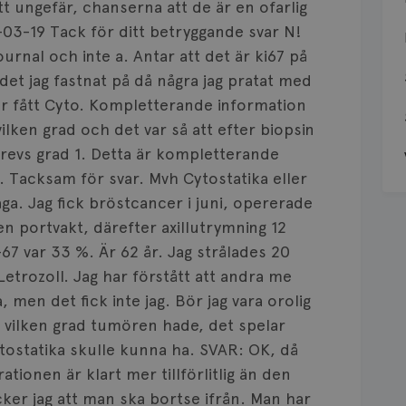
t ungefär, chanserna att de är en ofarlig
03-19 Tack för ditt betryggande svar N!
ournal och inte a. Antar att det är ki67 på
det jag fastnat på då några jag pratat med
r fått Cyto. Kompletterande information
lken grad och det var så att efter biopsin
krevs grad 1. Detta är kompletterande
. Tacksam för svar. Mvh Cytostatika eller
åga. Jag fick bröstcancer i juni, opererade
n portvakt, därefter axillutrymning 12
-67 var 33 %. Är 62 år. Jag strålades 20
etrozoll. Jag har förstått att andra me
, men det fick inte jag. Bör jag vara orolig
e vilken grad tumören hade, det spelar
cytostatika skulle kunna ha. SVAR: OK, då
ationen är klart mer tillförlitlig än den
ker jag att man ska bortse ifrån. Man har