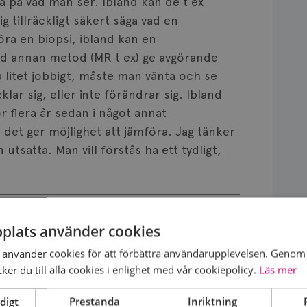
a på vad man ser. Ibland kan de t ex
 tillräckligt säkert säga vad en
öra en biopsi, ibland kan en
 annan metod (MR t ex) ge avgörande
a litet jobbigt, måste man vänta och se
lar sig, eller inte förändrar sig. Ibland
ör flera år sedan i något annat
det ger möjlighet att jämföra. Jag tänker
n utsatta. Man vill förstås ha ett tydligt,
plats använder cookies
ttre än jag redan gjort. Man kan förstås
använder cookies för att förbättra användarupplevelsen. Genom 
tt vänta på att göra den uppföljande
er du till alla cookies i enlighet med vår cookiepolicy.
Läs mer
digt
Prestanda
Inriktning