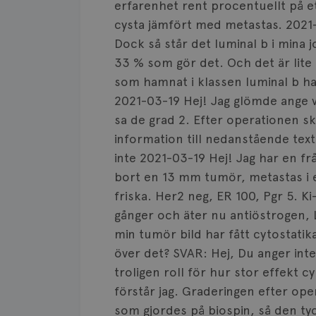
erfarenhet rent procentuellt på et
cysta jämfört med metastas. 2021-
Dock så står det luminal b i mina j
33 % som gör det. Och det är lite 
som hamnat i klassen luminal b ha
2021-03-19 Hej! Jag glömde ange vi
sa de grad 2. Efter operationen s
information till nedanstående text
inte 2021-03-19 Hej! Jag har en fr
bort en 13 mm tumör, metastas i e
friska. Her2 neg, ER 100, Pgr 5. Ki
gånger och äter nu antiöstrogen, L
min tumör bild har fått cytostatika
över det? SVAR: Hej, Du anger int
troligen roll för hur stor effekt 
förstår jag. Graderingen efter oper
som gjordes på biospin, så den tyc