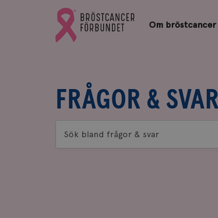
Bröstcancerförbundets
Gå
startsida
Om bröstcancer
till
Bröstcancerförbundets
startsida
FRÅGOR & SVA
Sök
bland
frågor
&
svar