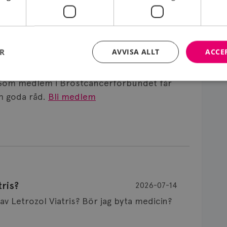
röstcancer, Skånes universitetssjukhus i Lund.
ER
AVVISA ALLT
ACCE
Som medlem i Bröstcancerförbundet får
 goda råd.
Bli medlem
Strikt nödvändigt
Prestanda
Inriktning
Funktioner
kor tillåter kärnwebbplatsfunktioner som användarinloggning och kontohantering. We
utan strikt nödvändiga cookies.
Leverantör
/
Domän
Utgång
Beskrivning
brostcancerforbundet.se
1 år
Denna cookie används för inloggade anv
brostcancerforbundet.se
11
Denna cookie är kopplad till Django
månader
webbutvecklingsplattform för Python. De
ris?
2026-07-14
4 veckor
att skydda en webbplats mot en viss typ 
programvaruattack på webbformulär.
Är det vanligt att minnet påverkas av Letrozol Viatris? Bör jag byta medicin?
nt
4 veckor
Denna cookie används av Cookie-Script.co
CookieScript
2 dagar
komma ihåg preferenserna för besökarens
.brostcancerforbundet.se
nödvändigt att Cookie-Script.com cookie