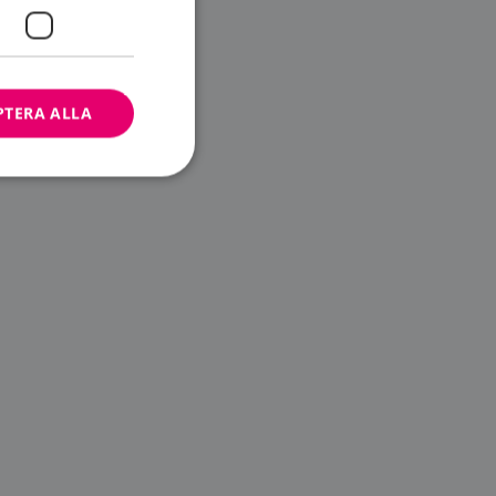
PTERA ALLA
bbplatsen kan inte
ändare.
n är utformad för
av
m-tjänsten för att
 cookie. Det är
banner fungerar