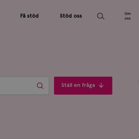
Sök
Om
Få stöd
Stöd oss
oss
R
Ställ en fråga
Sök