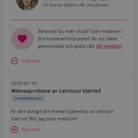
S:t Görans Sjukhus AB, Stockholm
Behöver du mer stöd? Som medlem i
Bröstcancerförbundet får du både
gemenskap och goda råd.
Bli medlem
Dölj svar
Minnesproblem
av
2026-07-14
Letrozol
Minnesproblem av Letrozol Viatris?
Viatris?
BIVERKNINGAR
Är det vanligt att minnet påverkas av Letrozol
Viatris? Bör jag byta medicin?
Visa svar