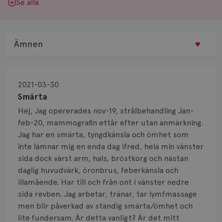
Se alla
Ämnen
Behandling
2021-03-30
Biopsi
Smärta
Hej, Jag opererades nov-19, strålbehandling Jan-
Biverkningar
feb-20, mammografin ettår efter utan anmärkning.
Jag har en smärta, tyngdkänsla och ömhet som
Bröstvårta
inte lämnar mig en enda dag ifred, hela min vänster
Knöl
sida dock värst arm, hals, bröstkorg och nästan
daglig huvudvärk, öronbrus, feberkänsla och
Läkemedel
illamående. Har till och från ont i vänster nedre
sida revben. Jag arbetar, tränar, tar lymfmassage
Typ av bröstcancer
men blir påverkad av ständig smärta/ömhet och
lite fundersam. Är detta vanligt? Är det mitt