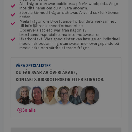
dessa prover beställs. Om du vill undersöka detta
för
Alla frågor och svar publiceras på vår webbplats. Ange
Bröstcancerförbundet får du både
utf
inte ditt namn om du vill vara anonym.
kan du börja med att söka hjälp på vårdcentralen,
en 
gemenskap och goda råd.
Bli medlem
Stort arkiv med frågor och svar. Använd sökfunktionen
typ
som kan skriva remiss till den klinik som är ansvarig
nedan!
på 
Mejla frågor om Bröstcancerförbundets verksamhet
för detta i din region.
till info@brostcancerforbundet.se
Dölj svar
CookieScriptConsent
4 veckor
Den
CookieScript
Observera att ett svar från någon av
2 dagar
Coo
.brostcancerforbundet.se
bröstcancerspecialisterna inte motsvarar en
tjä
läkarkontakt. Våra specialister kan inte ge en individuell
ihå
Yvette Andersson
medicinsk bedömning utan svarar mer övergripande på
bes
medicinska och vårdrelaterade frågor.
nöd
ÖVERLÄKARE OCH BRÖSTKIRURG
Scr
Google
Yvette Andersson är överläkare
fun
Privacy Policy
och bröstkirurg vid Västmanlands
VÅRA SPECIALISTER
sjukhus i Västerås.
DU FÅR SVAR AV ÖVERLÄKARE,
KONTAKTSJUKSKÖTERSKOR ELLER KURATOR.
Behöver du mer stöd? Som medlem i
Bröstcancerförbundet får du både
Namn
Leverantör
/
Domän
Utgång
Beskriv
gemenskap och goda råd.
Bli medlem
c_rid
.brostcancerforbundet.se
1 dag
Denna c
Namn
Leverantör
/
Domän
Utgån
att mäta
postutsk
YSC
Sessi
Google LLC
Dölj svar
om mott
Se alla
.youtube.com
länkar i
konverte
webbpla
VISITOR_PRIVACY_METADATA
5
YouTube
_gat_UA-1577937-
.brostcancerforbundet.se
1
Detta är
månad
.youtube.com