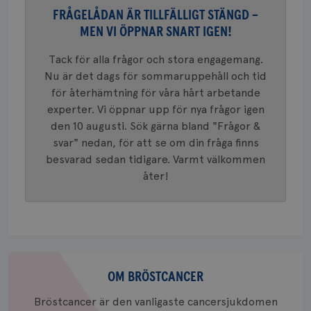
37
minut
cookie s
4 veck
FRÅGELÅDAN ÄR TILLFÄLLIGT STÄNGD –
Google A
mönster
MEN VI ÖPPNAR SNART IGEN!
innehåll
identite
eller we
Tack för alla frågor och stora engagemang.
sig till.
_gat-ka
Nu är det dags för sommaruppehåll och tid
att beg
för återhämtning för våra hårt arbetande
som regi
webbpla
experter. Vi öppnar upp för nya frågor igen
trafikvo
den 10 augusti. Sök gärna bland "Frågor &
_ga
1 år 1
Detta c
Google LLC
svar" nedan, för att se om din fråga finns
månad
associe
.brostcancerforbundet.se
__Secure-ROLLOUT_TOKEN
.youtube.com
5
Universal
månad
besvarad sedan tidigare. Varmt välkommen
en vikti
4 veck
Googles
åter!
analystj
VISITOR_INFO1_LIVE
5
Google LLC
används 
månad
.youtube.com
unika a
4 veck
tilldela
generer
klientid
i varje 
webbpla
Om
att berä
session
bröstcancer
OM BRÖSTCANCER
för
webbpla
Bröstcancer är den vanligaste cancersjukdomen
_ga_W8VXKBRK9Y
.brostcancerforbundet.se
1 år 1
Denna c