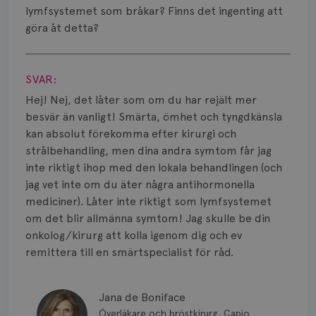
Smärta
lymfsystemet som bråkar? Finns det ingenting att
göra åt detta?
Prognos
Visa svar
Risker
SVAR:
Spridd bröstcancer
Hej! Nej, det låter som om du har rejält mer
besvär än vanligt! Smärta, ömhet och tyngdkänsla
Strålning
kan absolut förekomma efter kirurgi och
strålbehandling, men dina andra symtom får jag
Vätska
inte riktigt ihop med den lokala behandlingen (och
jag vet inte om du äter några antihormonella
mediciner). Låter inte riktigt som lymfsystemet
om det blir allmänna symtom! Jag skulle be din
onkolog/kirurg att kolla igenom dig och ev
remittera till en smärtspecialist för råd.
Jana de Boniface
Överläkare och bröstkirurg, Capio