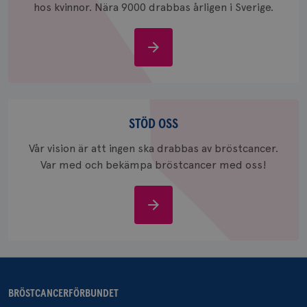
hos kvinnor. Nära 9000 drabbas årligen i Sverige.
månad
Google A
ar_debug
.pinterest.com
1 år
bevara s
_gid
1 dag
Denna co
Google LLC
Om
Google A
.brostcancerforbundet.se
och uppd
bröstcancer
värde fö
och anvä
och spår
Stöd
IDE
1 år
Google LLC
.doubleclick.net
oss
STÖD OSS
Vår vision är att ingen ska drabbas av bröstcancer.
Var med och bekämpa bröstcancer med oss!
Stöd
oss
_gcl_au
3
Google LLC
månad
.brostcancerforbundet.se
BRÖSTCANCERFÖRBUNDET