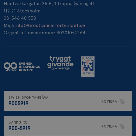
Hantverkargatan 25 B, 1 trappa (våning 4)
112 21 Stockholm
_pin_unauth
1 år
Pinterest Inc.
08-546 40 530
.brostcancerforbundet.se
Mejl:
info@brostcancerforbundet.se
Organisationsnummer: 802010-4264
SWISH SPONTANGÅVA
KOPIERA
9005919
BANKGIRO
KOPIERA
900-5919