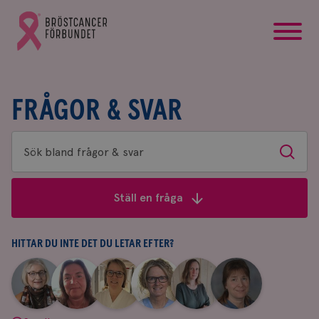
startsida
Gå
till
Bröstcancerförbundets
startsida
FRÅGOR & SVAR
Sök
Sök
bland
frågor
Ställ en fråga
&
svar
HITTAR DU INTE DET DU LETAR EFTER?
|
|
|
|
|
|
Aina
Anne
Fredrika
Jeanette
Maria
Yvette
Johnsson
Andersson
Killander
Bäcklund
Edegran
Andersson