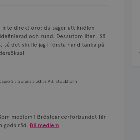
 inte direkt oro: du säger att knölen
äldefinierad och rund. Dessutom liten. Så
 så det skulle jag i första hand tänka på.
ndersökas!
Capio S:t Görans Sjukhus AB, Stockholm
Som medlem i Bröstcancerförbundet får
 goda råd.
Bli medlem