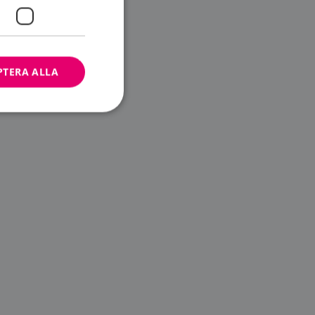
PTERA ALLA
bbplatsen kan inte
ändare.
n är utformad för
av
m-tjänsten för att
 cookie. Det är
banner fungerar