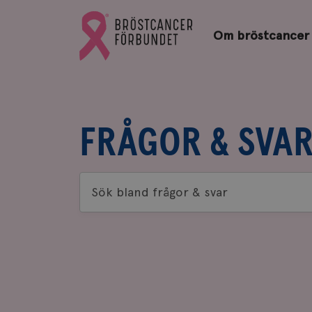
Bröstcancerförbundets
Gå
startsida
Om bröstcancer
till
Bröstcancerförbundets
startsida
FRÅGOR & SVA
Sök
bland
frågor
&
svar