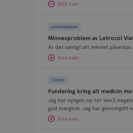
Dölj svar
Minnesproblem
av
BIVERKNINGAR
Letrozol
Minnesproblem av Letrozol Viat
Viatris?
Visa svar
Fundering
SVAR:
kring
ÖVRIGT
alt
Hej. Oavsett vilken hormonsänkan
Fundering kring alt medicin mo
medicin
får så kan en del uppleva negativ 
Jag har nyligen op för Her2 negati
mot
hör om ni kanske kan byta till a
god marginal. Jag har genomgått en
klimakteriebesvär
Det kan ofta vara bra att ha en pau
behandlad. Efter att jag nu slutat med östrogen- lenzetto, har
Visa svar
bättre, men bäst är att prata med
klimakteriebesvären kommit med v
din bröstcancer som du haft.
Min fråga är om det finns alternati