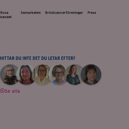
Rosa
Samarbeten
Bröstcancerföreningar
Press
bandet
HITTAR DU INTE DET DU LETAR EFTER?
|
|
|
|
|
|
Aina
Anne
Fredrika
Jeanette
Maria
Yvette
Johnsson
Andersson
Killander
Bäcklund
Edegran
Andersson
Se alla