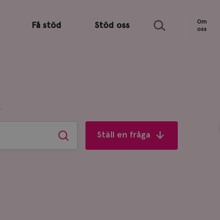
Sök
Om
Få stöd
Stöd oss
oss
R
Ställ en fråga
Sök