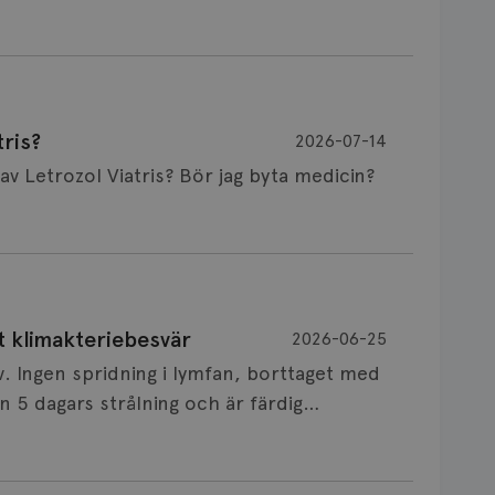
ris?
2026-07-14
Är det vanligt att minnet påverkas av Letrozol Viatris? Bör jag byta medicin?
de behandling (men även cytostatika) man
t klimakteriebesvär
2026-06-25
påverkan på minnet. Prata din läkare och
v. Ingen spridning i lymfan, borttaget med
nnat märke eller annan aromatashämmare.
 5 dagars strålning och är färdig
s först, för att se att besvären blir
 sin vårdgivare som har all information om
allningar, nedstämdhet, humörskiftnigar.
v till östrogenet mot