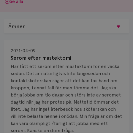
Se alla
Ämnen
Behandling
2021-04-09
Biopsi
Serom efter mastektomi
Har fått ett serom efter mastektomi för en vecka
Biverkningar
sedan. Det är naturligtvis inte längesedan och
kontaktsköterskan säger att det kan tas hand om
Bröstvårta
kroppen, i annat fall får man tömma det. Jag ska
Knöl
börja jobba om tio dagar och störs inte av seromet
dagtid när jag har protes på. Nattetid ömmar det
Läkemedel
litet. Jag har inget återbesök hos sköterskan och
vill inte belasta henne i onödan. Min fråga är om det
Typ av bröstcancer
kan vara olämpligt /farligt att jobba med ett
serom. Kanske en dum fråga.