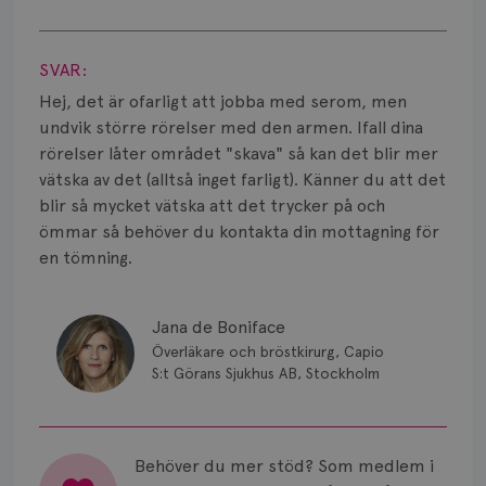
Smärta
Visa svar
Prognos
SVAR:
Risker
Hej, det är ofarligt att jobba med serom, men
undvik större rörelser med den armen. Ifall dina
Spridd bröstcancer
rörelser låter området "skava" så kan det blir mer
vätska av det (alltså inget farligt). Känner du att det
Strålning
blir så mycket vätska att det trycker på och
ömmar så behöver du kontakta din mottagning för
Vätska
en tömning.
Jana de Boniface
Överläkare och bröstkirurg, Capio
S:t Görans Sjukhus AB, Stockholm
Behöver du mer stöd? Som medlem i