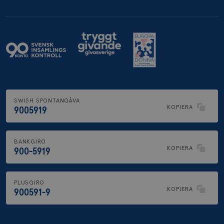
.brostcancerforbundet.se
SWISH SPONTANGÅVA
KOPIERA
9005919
BANKGIRO
KOPIERA
900-5919
PLUSGIRO
KOPIERA
900591-9