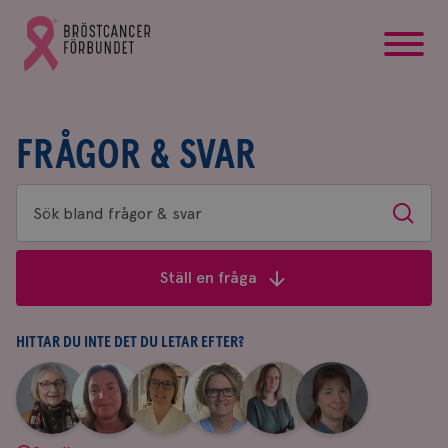
startsida
Gå
till
Bröstcancerförbundets
startsida
FRÅGOR & SVAR
Sök
Sök
bland
frågor
Ställ en fråga
&
svar
HITTAR DU INTE DET DU LETAR EFTER?
|
|
|
|
|
|
Aina
Anne
Fredrika
Jeanette
Maria
Yvette
Johnsson
Andersson
Killander
Bäcklund
Edegran
Andersson