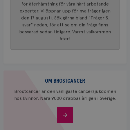
identite
för återhämtning för våra hårt arbetande
eller we
sig till.
experter. Vi öppnar upp för nya frågor igen
_gat-ka
att beg
den 17 augusti. Sök gärna bland "Frågor &
som regi
svar" nedan, för att se om din fråga finns
webbpla
trafikvo
besvarad sedan tidigare. Varmt välkommen
_ga
1 år 1
Detta c
Google LLC
åter!
månad
associe
.brostcancerforbundet.se
__Secure-ROLLOUT_TOKEN
.youtube.com
5
Universal
månad
en vikti
4 veck
Googles
analystj
VISITOR_INFO1_LIVE
5
Google LLC
används 
månad
.youtube.com
unika a
4 veck
tilldela
Om
generer
klientid
bröstcancer
OM BRÖSTCANCER
i varje 
webbpla
att berä
Bröstcancer är den vanligaste cancersjukdomen
session
hos kvinnor. Nära 9000 drabbas årligen i Sverige.
för
webbpla
_ga_W8VXKBRK9Y
.brostcancerforbundet.se
1 år 1
Denna c
Om
månad
Google A
ar_debug
.pinterest.com
1 år
bevara s
bröstcancer
_gid
1 dag
Denna co
Google LLC