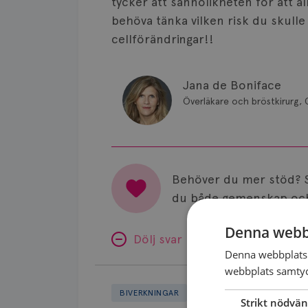
tycker att sannolikheten för att al
behöva tänka vilken risk du skulle 
cellförändringar!!
Jana de Boniface
Överläkare och bröstkirurg, 
Behöver du mer stöd? 
du både gemenskap och
Denna webb
Dölj svar
Denna webbplats 
webbplats samtyck
Minnesproblem
av
BIVERKNINGAR
Strikt nödvän