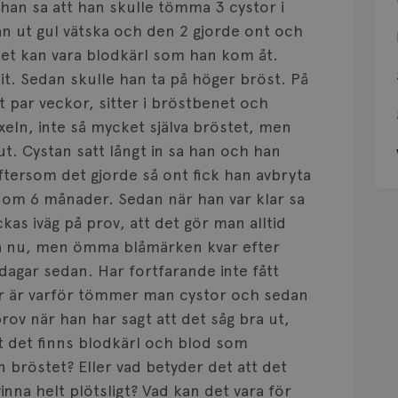
han sa att han skulle tömma 3 cystor i
an ut gul vätska och den 2 gjorde ont och
t det kan vara blodkärl som han kom åt.
it. Sedan skulle han ta på höger bröst. På
tt par veckor, sitter i bröstbenet och
eln, inte så mycket själva bröstet, men
 ut. Cystan satt långt in sa han och han
eftersom det gjorde så ont fick han avbryta
 om 6 månader. Sedan när han var klar sa
ckas iväg på prov, att det gör man alltid
orta nu, men ömma blåmärken kvar efter
dagar sedan. Har fortfarande inte fått
ar är varför tömmer man cystor och sedan
rov när han har sagt att det såg bra ut,
att det finns blodkärl och blod som
bröstet? Eller vad betyder det att det
nna helt plötsligt? Vad kan det vara för