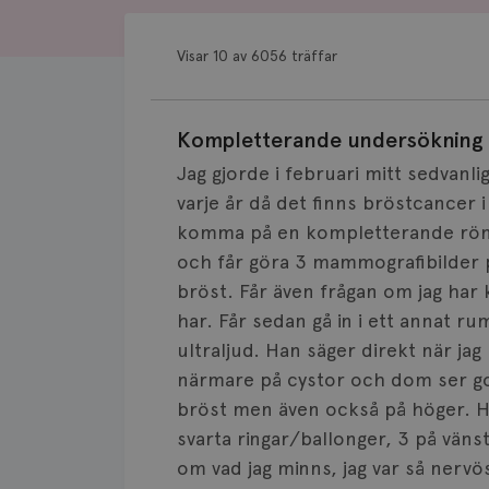
Visar 10 av 6056 träffar
Kompletterande undersökning 
Jag gjorde i februari mitt sedvan
varje år då det finns bröstcancer i 
komma på en kompletterande rönt
och får göra 3 mammografibilder p
bröst. Får även frågan om jag har k
har. Får sedan gå in i ett annat r
ultraljud. Han säger direkt när ja
närmare på cystor och dom ser god
bröst men även också på höger. Ha
svarta ringar/ballonger, 3 på väns
om vad jag minns, jag var så nervö