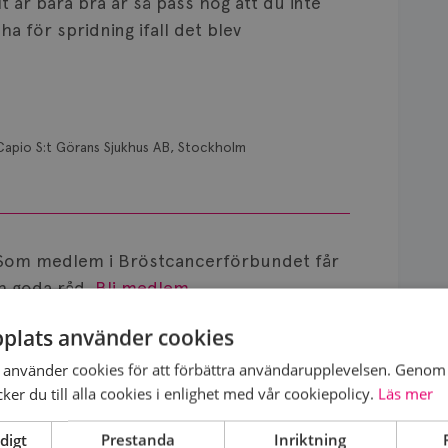
lt är bara bra är så pass hög att du inte
ha för spridning ifall det blev
Capio S:t Görans Sjukhus AB, Stockholm
Som medlem i Bröstcancerförbundet får
 goda råd.
Bli medlem
plats använder cookies
använder cookies för att förbättra användarupplevelsen. Genom 
er du till alla cookies i enlighet med vår cookiepolicy.
Läs mer
digt
Prestanda
Inriktning