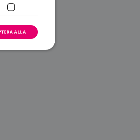
PTERA ALLA
bbplatsen kan inte
ändare.
n är utformad för
av
m-tjänsten för att
 cookie. Det är
banner fungerar