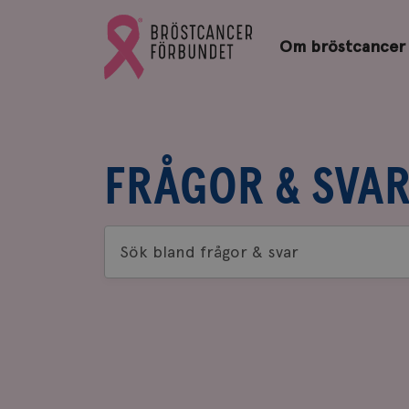
Bröstcancerförbundets
Gå
startsida
Om bröstcancer
till
Bröstcancerförbundets
startsida
FRÅGOR & SVA
Sök
bland
frågor
&
svar