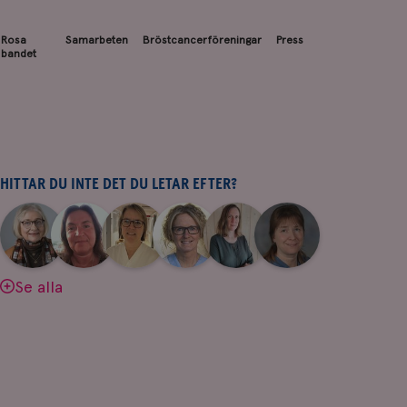
Rosa
Samarbeten
Bröstcancerföreningar
Press
bandet
HITTAR DU INTE DET DU LETAR EFTER?
|
|
|
|
|
|
Aina
Anne
Fredrika
Jeanette
Maria
Yvette
Johnsson
Andersson
Killander
Bäcklund
Edegran
Andersson
Se alla