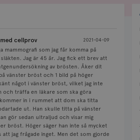
med cellprov
2021-04-09
liga mammografi som jag får komma på
släkten. Jag är 45 år. Jag fick ett brev att
genundersökning av brösten. Åker dit
å vänster bröst och 1 bild på höger
änt något i vänster bröst, vilket jag inte
um och träffa en läkare som ska göra
g kommer in i rummet att dom ska titta
artade ut. Han skulle titta på vänster
n gör sedan ultraljud och visar mig
ter bröst. Höger säger han inte så mycket
s att jag frågade inget. Men det som gjorde