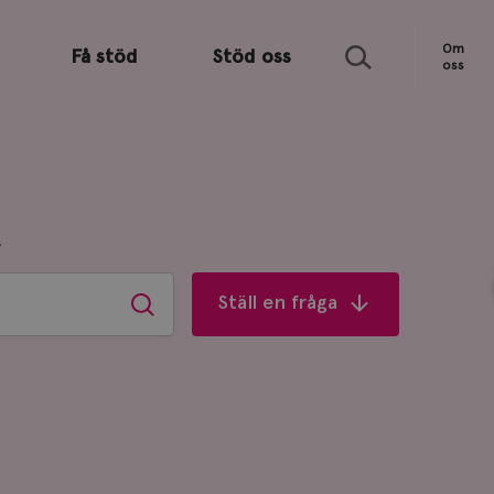
Sök
Om
Få stöd
Stöd oss
oss
R
Ställ en fråga
Sök