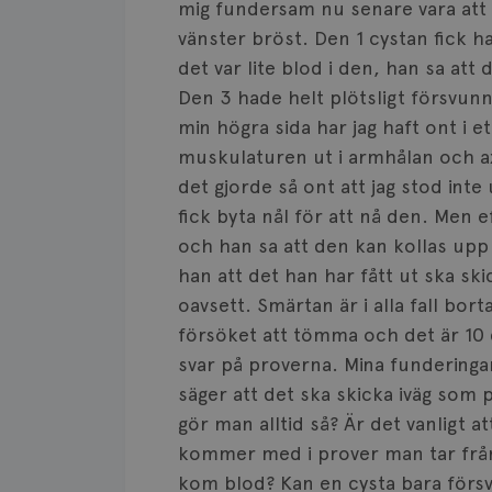
mig fundersam nu senare vara att 
vänster bröst. Den 1 cystan fick h
det var lite blod i den, han sa at
Den 3 hade helt plötsligt försvunn
min högra sida har jag haft ont i e
muskulaturen ut i armhålan och ax
det gjorde så ont att jag stod inte
fick byta nål för att nå den. Men 
och han sa att den kan kollas upp
han att det han har fått ut ska ski
oavsett. Smärtan är i alla fall b
försöket att tömma och det är 10 
svar på proverna. Mina fundering
säger att det ska skicka iväg som p
gör man alltid så? Är det vanligt 
kommer med i prover man tar från 
kom blod? Kan en cysta bara försvi