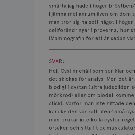
smärta jag hade i höger bröstben/
i jämna mellanrum även om dom säge
man tror sig ha sett något i höger
cellförändringar i proverna, hur sto
(Mammografin för ett år sedan visa
Visa svar
SVAR:
Hej! Cystinnehåll som ser klar och
det skickas för analys. Men det är 
blodigt i cystan (ultraljudsbilden 
mörkröd) eller om blodet kommer fr
stick). Varför man inte hittade den
kanske den var rätt liten? Små cys
man brukar inte kolla cystor rege
orsaker och sitta i t ex muskulatur 