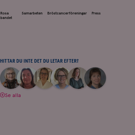
Rosa
Samarbeten
Bröstcancerföreningar
Press
bandet
HITTAR DU INTE DET DU LETAR EFTER?
|
|
|
|
|
|
Aina
Anne
Fredrika
Jeanette
Maria
Yvette
Johnsson
Andersson
Killander
Bäcklund
Edegran
Andersson
Se alla