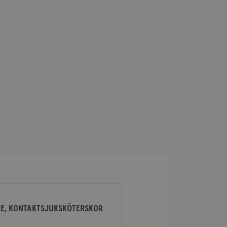
lick och utför
ren använder
am som
n han besökte
lick och utför
ren använder
am som
n han besökte
ifierar och känner
tad reklam.
RE, KONTAKTSJUKSKÖTERSKOR