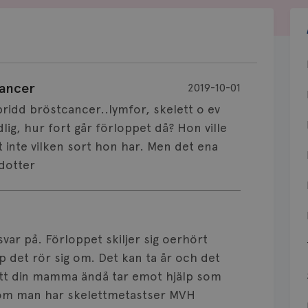
cancer
2019-10-01
idd bröstcancer..lymfor, skelett o ev
dlig, hur fort går förloppet då? Hon ville
et inte vilken sort hon har. Men det ena
 dotter
 svar på. Förloppet skiljer sig oerhört
 det rör sig om. Det kan ta år och det
 att din mamma ändå tar emot hjälp som
g om man har skelettmetastser MVH