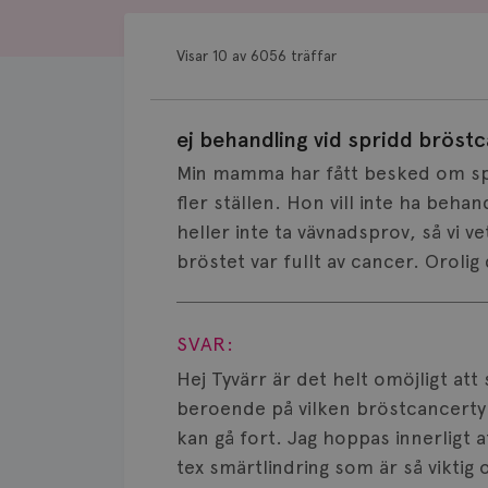
Visar 10 av 6056 träffar
ej behandling vid spridd bröst
Min mamma har fått besked om spr
fler ställen. Hon vill inte ha behan
heller inte ta vävnadsprov, så vi v
bröstet var fullt av cancer. Orolig
Visa svar
SVAR:
Hej Tyvärr är det helt omöjligt att
beroende på vilken bröstcancertyp
kan gå fort. Jag hoppas innerligt
tex smärtlindring som är så vikti