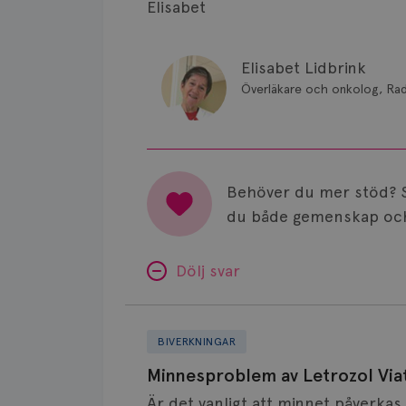
Elisabet
Elisabet Lidbrink
Överläkare och onkolog, Ra
Behöver du mer stöd? 
du både gemenskap och
Dölj svar
Minnesproblem
av
BIVERKNINGAR
Letrozol
Minnesproblem av Letrozol Viat
Viatris?