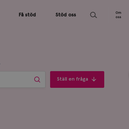
Sök
Om
Få stöd
Stöd oss
oss
R
Ställ en fråga
Sök