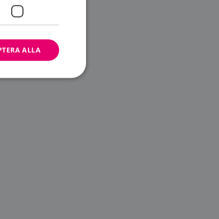
PTERA ALLA
bbplatsen kan inte
ändare.
n är utformad för
av
m-tjänsten för att
 cookie. Det är
banner fungerar