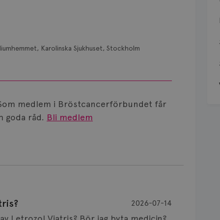
diumhemmet, Karolinska Sjukhuset, Stockholm
Som medlem i Bröstcancerförbundet får
 goda råd.
Bli medlem
ris?
2026-07-14
Är det vanligt att minnet påverkas av Letrozol Viatris? Bör jag byta medicin?