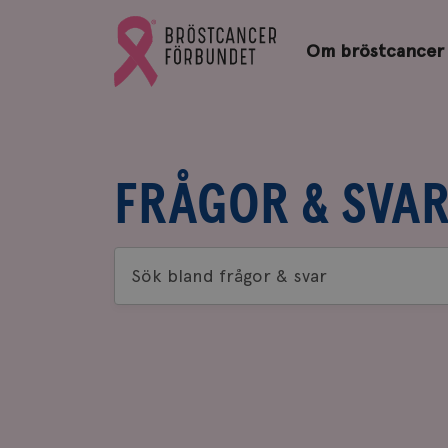
Bröstcancerförbundets
Gå
startsida
Om bröstcancer
till
Bröstcancerförbundets
startsida
FRÅGOR & SVA
Sök
bland
frågor
&
svar