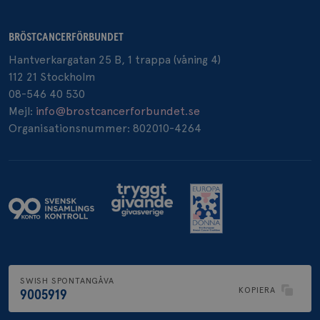
BRÖSTCANCERFÖRBUNDET
_pin_unauth
1 år
Hantverkargatan 25 B, 1 trappa (våning 4)
Pinterest Inc.
.brostcancerforbundet.se
112 21 Stockholm
08-546 40 530
Mejl:
info@brostcancerforbundet.se
Organisationsnummer: 802010-4264
SWISH SPONTANGÅVA
KOPIERA
9005919