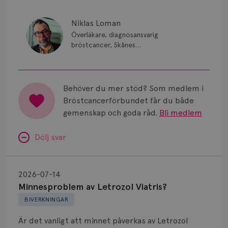
Niklas Loman
Överläkare, diagnosansvarig
bröstcancer, Skånes
universitetssjukhus i Lund.
Behöver du mer stöd? Som medlem i
Bröstcancerförbundet får du både
gemenskap och goda råd.
Bli medlem
Dölj svar
Minnesproblem
av
2026-07-14
Letrozol
Minnesproblem av Letrozol Viatris?
Viatris?
BIVERKNINGAR
Är det vanligt att minnet påverkas av Letrozol