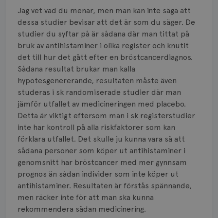
Smärta
Jag vet vad du menar, men man kan inte säga att
Prognos
dessa studier bevisar att det är som du säger. De
studier du syftar på är sådana där man tittat på
Risker
bruk av antihistaminer i olika register och knutit
det till hur det gått efter en bröstcancerdiagnos.
Spridd bröstcancer
Sådana resultat brukar man kalla
hypotesgenererande, resultaten måste även
Strålning
studeras i sk randomiserade studier där man
jämför utfallet av medicineringen med placebo.
Vätska
Detta är viktigt eftersom man i sk registerstudier
inte har kontroll på alla riskfaktorer som kan
förklara utfallet. Det skulle ju kunna vara så att
sådana personer som köper ut antihistaminer i
genomsnitt har bröstcancer med mer gynnsam
prognos än sådan individer som inte köper ut
antihistaminer. Resultaten är förstås spännande,
men räcker inte för att man ska kunna
rekommendera sådan medicinering.