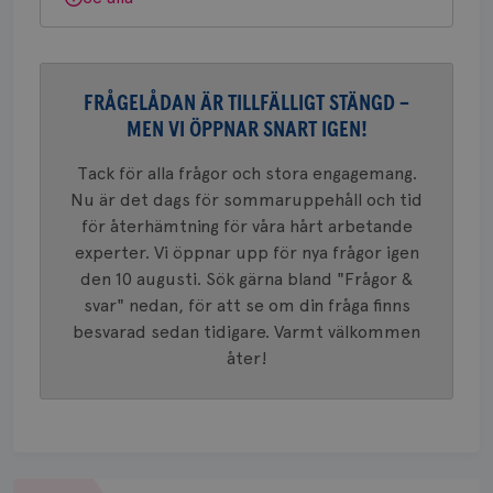
webbpla
VISITOR_PRIVACY_METADATA
5
YouTube
_gat_UA-1577937-
.brostcancerforbundet.se
1
Detta är
månad
.youtube.com
37
minut
cookie s
4 veck
Google A
mönster
innehåll
FRÅGELÅDAN ÄR TILLFÄLLIGT STÄNGD –
identite
eller we
MEN VI ÖPPNAR SNART IGEN!
sig till.
_gat-ka
att beg
Tack för alla frågor och stora engagemang.
som regi
Nu är det dags för sommaruppehåll och tid
webbpla
trafikvo
för återhämtning för våra hårt arbetande
_ga
1 år 1
Detta c
Google LLC
experter. Vi öppnar upp för nya frågor igen
månad
associe
.brostcancerforbundet.se
__Secure-ROLLOUT_TOKEN
.youtube.com
5
den 10 augusti. Sök gärna bland "Frågor &
Universal
månad
en vikti
4 veck
svar" nedan, för att se om din fråga finns
Googles
analystj
besvarad sedan tidigare. Varmt välkommen
VISITOR_INFO1_LIVE
5
Google LLC
används 
månad
.youtube.com
åter!
unika a
4 veck
tilldela
generer
klientid
i varje 
webbpla
att berä
session
för
Om