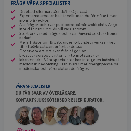
csrftoken
brostcancerforbundet.se
11
Den
med ett speciellt blodprov. Det ser lite olika ut på
FRÅGA VÅRA SPECIALISTER
gemenskap och goda råd.
Bli medlem
uppskattas!
NU-sjukvården i Uddevalla.
månader
til
4 veckor
web
olika ställen hur rutinerna ser ut, men ofta är det
Drabbad eller närstående? Fråga oss!
för
Experterna arbetar helt ideellt men du får oftast svar
via Klinisk Genetik (på universitetssjukhus) som
utf
Dölj svar
Behöver du mer stöd? Som medlem i
inom två veckor.
en 
dessa prover beställs. Om du vill undersöka detta
Alla frågor och svar publiceras på vår webbplats. Ange
typ
Bröstcancerförbundet får du både
inte ditt namn om du vill vara anonym.
på 
kan du börja med att söka hjälp på vårdcentralen,
gemenskap och goda råd.
Bli medlem
Stort arkiv med frågor och svar. Använd sökfunktionen
som kan skriva remiss till den klinik som är ansvarig
nedan!
CookieScriptConsent
4 veckor
Den
CookieScript
2 dagar
Coo
Mejla frågor om Bröstcancerförbundets verksamhet
.brostcancerforbundet.se
för detta i din region.
tjä
till info@brostcancerforbundet.se
Dölj svar
ihå
Observera att ett svar från någon av
bes
bröstcancerspecialisterna inte motsvarar en
nöd
läkarkontakt. Våra specialister kan inte ge en individuell
Scr
Yvette Andersson
Google
medicinsk bedömning utan svarar mer övergripande på
fun
medicinska och vårdrelaterade frågor.
Privacy Policy
ÖVERLÄKARE OCH BRÖSTKIRURG
Yvette Andersson är överläkare
och bröstkirurg vid Västmanlands
VÅRA SPECIALISTER
sjukhus i Västerås.
DU FÅR SVAR AV ÖVERLÄKARE,
Namn
Leverantör
/
Domän
Utgång
Beskriv
KONTAKTSJUKSKÖTERSKOR ELLER KURATOR.
Behöver du mer stöd? Som medlem i
c_rid
.brostcancerforbundet.se
1 dag
Denna c
Namn
Leverantör
/
Domän
Utgån
Bröstcancerförbundet får du både
att mäta
gemenskap och goda råd.
Bli medlem
postutsk
YSC
Sessi
Google LLC
om mott
.youtube.com
länkar i
konverte
Dölj svar
Se alla