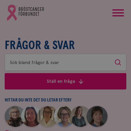
startsida
Gå
till
Bröstcancerförbundets
startsida
FRÅGOR & SVAR
Sök
Sök
bland
frågor
Ställ en fråga
&
svar
HITTAR DU INTE DET DU LETAR EFTER?
|
|
|
|
|
|
Aina
Anne
Fredrika
Jeanette
Maria
Yvette
Johnsson
Andersson
Killander
Bäcklund
Edegran
Andersson