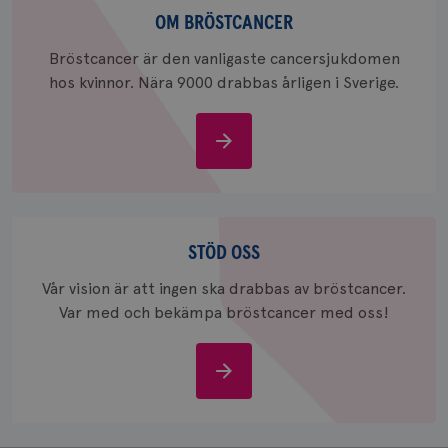
webbpla
bröstcancer
OM BRÖSTCANCER
_ga_W8VXKBRK9Y
.brostcancerforbundet.se
1 år 1
Denna c
månad
Google A
ar_debug
.pinterest.com
1 år
Bröstcancer är den vanligaste cancersjukdomen
bevara s
hos kvinnor. Nära 9000 drabbas årligen i Sverige.
_gid
1 dag
Denna co
Google LLC
Google A
.brostcancerforbundet.se
och uppd
värde fö
Om
och anvä
och spår
bröstcancer
IDE
1 år
Google LLC
.doubleclick.net
Stöd
oss
STÖD OSS
Vår vision är att ingen ska drabbas av bröstcancer.
Var med och bekämpa bröstcancer med oss!
_gcl_au
3
Google LLC
Stöd
månad
.brostcancerforbundet.se
oss