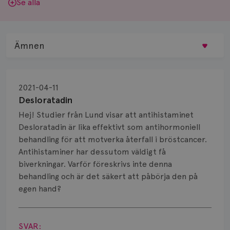
Se alla
Ämnen
Behandling
2021-04-11
Biopsi
Desloratadin
Hej! Studier från Lund visar att antihistaminet
Biverkningar
Desloratadin är lika effektivt som antihormoniell
behandling för att motverka återfall i bröstcancer.
Bröstvårta
Antihistaminer har dessutom väldigt få
Knöl
biverkningar. Varför föreskrivs inte denna
behandling och är det säkert att påbörja den på
Läkemedel
egen hand?
Visa svar
Typ av bröstcancer
SVAR: