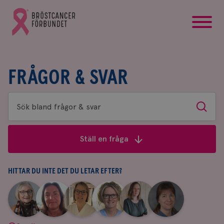
startsida
Gå
till
Bröstcancerförbundets
startsida
FRÅGOR & SVAR
Sök
Sök
bland
frågor
Ställ en fråga
&
svar
HITTAR DU INTE DET DU LETAR EFTER?
|
|
|
|
|
|
Aina
Anne
Fredrika
Jeanette
Maria
Yvette
Johnsson
Andersson
Killander
Bäcklund
Edegran
Andersson