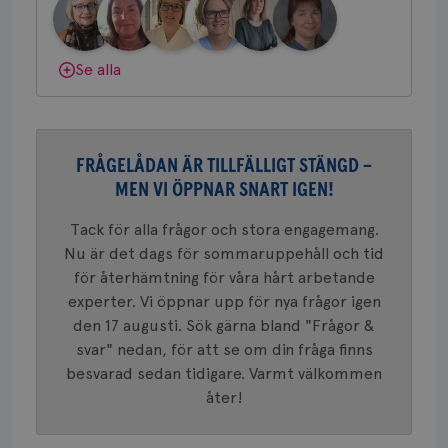
länkar i
gemenskap och goda råd.
Bli medlem
konverte
webbpla
VISITOR_PRIVACY_METADATA
5
YouTube
Dölj svar
_gat_UA-1577937-
.brostcancerforbundet.se
1
Detta är
Se alla
månad
.youtube.com
37
minut
cookie s
4 veck
Google A
mönster
innehåll
identite
eller we
sig till.
FRÅGELÅDAN ÄR TILLFÄLLIGT STÄNGD –
_gat-ka
MEN VI ÖPPNAR SNART IGEN!
att beg
som regi
webbpla
Tack för alla frågor och stora engagemang.
trafikvo
Nu är det dags för sommaruppehåll och tid
_ga
1 år 1
Detta c
Google LLC
för återhämtning för våra hårt arbetande
månad
associe
.brostcancerforbundet.se
__Secure-ROLLOUT_TOKEN
.youtube.com
5
Universal
månad
experter. Vi öppnar upp för nya frågor igen
en vikti
4 veck
Googles
den 17 augusti. Sök gärna bland "Frågor &
analystj
VISITOR_INFO1_LIVE
5
Google LLC
används 
svar" nedan, för att se om din fråga finns
månad
.youtube.com
unika a
4 veck
besvarad sedan tidigare. Varmt välkommen
tilldela
generer
åter!
klientid
i varje 
webbpla
att berä