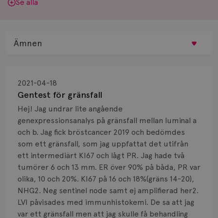
Se alla
Ämnen
Behandling
2021-04-18
Biopsi
Gentest för gränsfall
Hej! Jag undrar lite angående
Biverkningar
genexpressionsanalys på gränsfall mellan luminal a
och b. Jag fick bröstcancer 2019 och bedömdes
Bröstvårta
som ett gränsfall, som jag uppfattat det utifrån
Knöl
ett intermediärt KI67 och lågt PR. Jag hade två
tumörer 6 och 13 mm. ER över 90% på båda, PR var
Läkemedel
olika, 10 och 20%. KI67 på 16 och 18%(gräns 14-20),
NHG2. Neg sentinel node samt ej amplifierad her2.
Typ av bröstcancer
LVI påvisades med immunhistokemi. De sa att jag
var ett gränsfall men att jag skulle få behandling