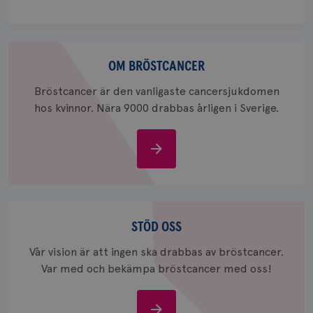
session
för
webbpla
_ga_W8VXKBRK9Y
.brostcancerforbundet.se
1 år 1
Denna c
Om
månad
Google A
ar_debug
.pinterest.com
1 år
bröstcancer
OM BRÖSTCANCER
bevara s
_gid
1 dag
Denna co
Google LLC
Bröstcancer är den vanligaste cancersjukdomen
Google A
.brostcancerforbundet.se
och uppd
hos kvinnor. Nära 9000 drabbas årligen i Sverige.
värde fö
och anvä
och spår
Om
IDE
1 år
Google LLC
bröstcancer
.doubleclick.net
Stöd
oss
STÖD OSS
Vår vision är att ingen ska drabbas av bröstcancer.
Var med och bekämpa bröstcancer med oss!
_gcl_au
3
Google LLC
månad
.brostcancerforbundet.se
Stöd