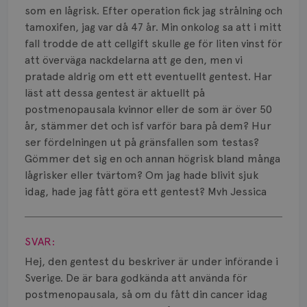
Smärta
som en lågrisk. Efter operation fick jag strålning och
tamoxifen, jag var då 47 år. Min onkolog sa att i mitt
Prognos
fall trodde de att cellgift skulle ge för liten vinst för
att överväga nackdelarna att ge den, men vi
Risker
pratade aldrig om ett ett eventuellt gentest. Har
Spridd bröstcancer
läst att dessa gentest är aktuellt på
postmenopausala kvinnor eller de som är över 50
Strålning
år, stämmer det och isf varför bara på dem? Hur
ser fördelningen ut på gränsfallen som testas?
Vätska
Gömmer det sig en och annan högrisk bland många
lågrisker eller tvärtom? Om jag hade blivit sjuk
idag, hade jag fått göra ett gentest? Mvh Jessica
Visa svar
SVAR:
Hej, den gentest du beskriver är under införande i
Sverige. De är bara godkända att använda för
postmenopausala, så om du fått din cancer idag