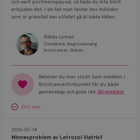
och varit postmenopausal, så hade du inte blivit
erbjuden det. I de fall man testar hos individer
som är gränsfall kan utfallet gå åt båda hållen.
Niklas Loman
Överläkare, diagnosansvarig
bröstcancer, Skånes
universitetssjukhus i Lund.
Behöver du mer stöd? Som medlem i
Bröstcancerförbundet får du både
gemenskap och goda råd.
Bli medlem
Dölj svar
Minnesproblem
av
2026-07-14
Letrozol
Minnesproblem av Letrozol Viatris?