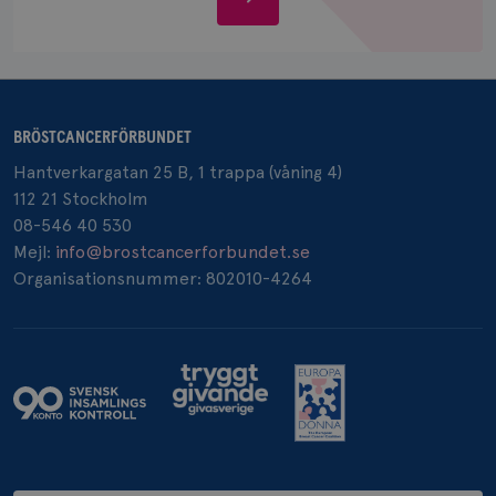
oss
_pin_unauth
1 år
Pinterest Inc.
BRÖSTCANCERFÖRBUNDET
.brostcancerforbundet.se
Hantverkargatan 25 B, 1 trappa (våning 4)
112 21 Stockholm
08-546 40 530
Mejl:
info@brostcancerforbundet.se
Organisationsnummer: 802010-4264