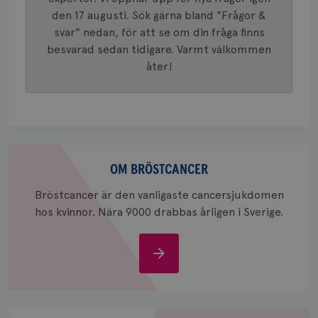
generer
den 17 augusti. Sök gärna bland "Frågor &
klientid
i varje 
svar" nedan, för att se om din fråga finns
webbpla
besvarad sedan tidigare. Varmt välkommen
att berä
session
åter!
för
webbpla
_ga_W8VXKBRK9Y
.brostcancerforbundet.se
1 år 1
Denna c
månad
Google A
ar_debug
.pinterest.com
1 år
bevara s
_gid
1 dag
Denna co
Google LLC
Google A
.brostcancerforbundet.se
Om
och uppd
bröstcancer
OM BRÖSTCANCER
värde fö
och anvä
och spår
Bröstcancer är den vanligaste cancersjukdomen
hos kvinnor. Nära 9000 drabbas årligen i Sverige.
IDE
1 år
Google LLC
.doubleclick.net
Om
bröstcancer
Stöd