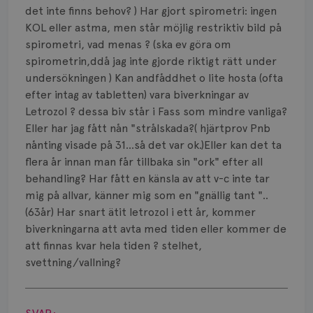
Smärta
det inte finns behov? ) Har gjort spirometri: ingen
KOL eller astma, men står möjlig restriktiv bild på
Prognos
spirometri, vad menas ? (ska ev göra om
spirometrin,ddå jag inte gjorde riktigt rätt under
Risker
undersökningen ) Kan andfåddhet o lite hosta (ofta
Spridd bröstcancer
efter intag av tabletten) vara biverkningar av
Letrozol ? dessa biv står i Fass som mindre vanliga?
Strålning
Eller har jag fått nån "strålskada?( hjärtprov Pnb
nånting visade på 31...så det var ok.)Eller kan det ta
Vätska
flera år innan man får tillbaka sin "ork" efter all
behandling? Har fått en känsla av att v-c inte tar
mig på allvar, känner mig som en "gnällig tant "..
(63år) Har snart ätit letrozol i ett år, kommer
biverkningarna att avta med tiden eller kommer de
att finnas kvar hela tiden ? stelhet,
svettning/vallning?
Visa svar