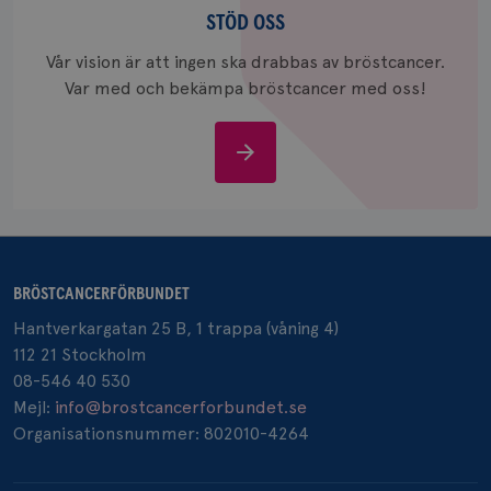
oss
STÖD OSS
_gcl_au
3
Google LLC
månad
.brostcancerforbundet.se
Vår vision är att ingen ska drabbas av bröstcancer.
Var med och bekämpa bröstcancer med oss!
Stöd
oss
_pin_unauth
1 år
Pinterest Inc.
.brostcancerforbundet.se
BRÖSTCANCERFÖRBUNDET
Hantverkargatan 25 B, 1 trappa (våning 4)
112 21 Stockholm
08-546 40 530
Mejl:
info@brostcancerforbundet.se
Organisationsnummer: 802010-4264