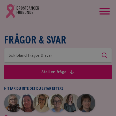
startsida
Gå
till
Bröstcancerförbundets
startsida
FRÅGOR & SVAR
Sök
Sök
bland
frågor
Ställ en fråga
&
svar
HITTAR DU INTE DET DU LETAR EFTER?
|
|
|
|
|
|
Aina
Anne
Fredrika
Jeanette
Maria
Yvette
Johnsson
Andersson
Killander
Bäcklund
Edegran
Andersson