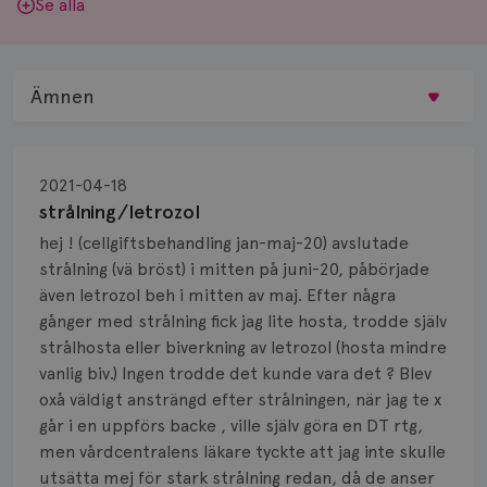
Se alla
Ämnen
Behandling
2021-04-18
Biopsi
strålning/letrozol
hej ! (cellgiftsbehandling jan-maj-20) avslutade
Biverkningar
strålning (vä bröst) i mitten på juni-20, påbörjade
även letrozol beh i mitten av maj. Efter några
Bröstvårta
gånger med strålning fick jag lite hosta, trodde själv
Knöl
strålhosta eller biverkning av letrozol (hosta mindre
vanlig biv.) Ingen trodde det kunde vara det ? Blev
Läkemedel
oxå väldigt ansträngd efter strålningen, när jag te x
går i en uppförs backe , ville själv göra en DT rtg,
Typ av bröstcancer
men vårdcentralens läkare tyckte att jag inte skulle
utsätta mej för stark strålning redan, då de anser