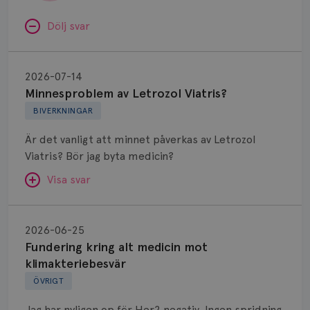
Dölj svar
Minnesproblem
av
2026-07-14
Letrozol
Minnesproblem av Letrozol Viatris?
Viatris?
BIVERKNINGAR
Är det vanligt att minnet påverkas av Letrozol
Viatris? Bör jag byta medicin?
Visa svar
Fundering
kring
SVAR:
2026-06-25
alt
Fundering kring alt medicin mot
Hej. Oavsett vilken hormonsänkande behandling
medicin
klimakteriebesvär
(men även cytostatika) man får så kan en del
mot
ÖVRIGT
uppleva negativ påverkan på minnet. Prata din
klimakteriebesvär
läkare och hör om ni kanske kan byta till annat
Jag har nyligen op för Her2 negativ. Ingen spridning