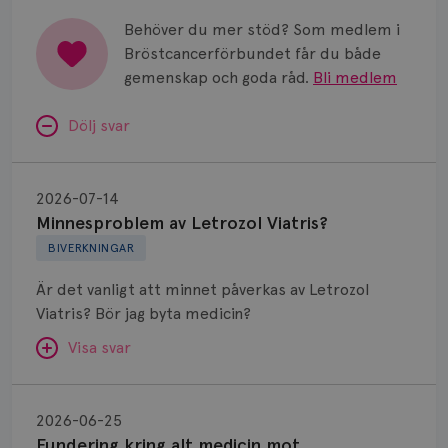
Behöver du mer stöd? Som medlem i
Bröstcancerförbundet får du både
gemenskap och goda råd.
Bli medlem
Dölj svar
Minnesproblem
av
2026-07-14
Letrozol
Minnesproblem av Letrozol Viatris?
Viatris?
BIVERKNINGAR
Är det vanligt att minnet påverkas av Letrozol
Viatris? Bör jag byta medicin?
Visa svar
Fundering
kring
SVAR:
2026-06-25
alt
Fundering kring alt medicin mot