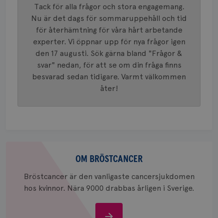
Tack för alla frågor och stora engagemang.
innehåll
identite
Nu är det dags för sommaruppehåll och tid
eller we
sig till.
för återhämtning för våra hårt arbetande
_gat-ka
att beg
experter. Vi öppnar upp för nya frågor igen
som regi
den 17 augusti. Sök gärna bland "Frågor &
webbpla
trafikvo
svar" nedan, för att se om din fråga finns
_ga
1 år 1
Detta c
Google LLC
besvarad sedan tidigare. Varmt välkommen
månad
associe
.brostcancerforbundet.se
__Secure-ROLLOUT_TOKEN
.youtube.com
5
åter!
Universal
månad
en vikti
4 veck
Googles
analystj
VISITOR_INFO1_LIVE
5
Google LLC
används 
månad
.youtube.com
unika a
4 veck
tilldela
generer
klientid
Om
i varje 
webbpla
bröstcancer
OM BRÖSTCANCER
att berä
session
Bröstcancer är den vanligaste cancersjukdomen
för
webbpla
hos kvinnor. Nära 9000 drabbas årligen i Sverige.
_ga_W8VXKBRK9Y
.brostcancerforbundet.se
1 år 1
Denna c
månad
Google A
ar_debug
.pinterest.com
1 år
bevara s
Om