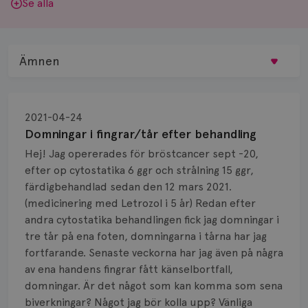
Se alla
Ämnen
Behandling
2021-04-24
Biopsi
Domningar i fingrar/tår efter behandling
Hej! Jag opererades för bröstcancer sept -20,
Biverkningar
efter op cytostatika 6 ggr och strålning 15 ggr,
färdigbehandlad sedan den 12 mars 2021.
Bröstvårta
(medicinering med Letrozol i 5 år) Redan efter
Knöl
andra cytostatika behandlingen fick jag domningar i
tre tår på ena foten, domningarna i tårna har jag
Läkemedel
fortfarande. Senaste veckorna har jag även på några
av ena handens fingrar fått känselbortfall,
Typ av bröstcancer
domningar. Är det något som kan komma som sena
biverkningar? Något jag bör kolla upp? Vänliga