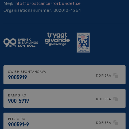
_pin_unauth
1 år
Mejl:
info@brostcancerforbundet.se
Pinterest Inc.
.brostcancerforbundet.se
Organisationsnummer: 802010-4264
SWISH SPONTANGÅVA
KOPIERA
9005919
BANKGIRO
KOPIERA
900-5919
PLUSGIRO
KOPIERA
900591-9