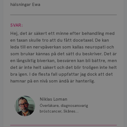
Smärta
hälsningar Ewa
Prognos
Visa svar
SVAR:
Risker
Hej, det är säkert ett minne efter behandling med
Spridd bröstcancer
en taxan skulle tro att du fått docetaxel. De kan
leda till en nervpåverkan som kallas neuropati och
Strålning
som brukar kännas på det sätt du beskriver. Det är
en långsiktig biverkan, besvären kan bli bättre, men
Vätska
det är inte helt säkert och det blir troligen inte helt
bra igen. I de flesta fall uppfattar jag dock att det
hamnar på en nivå som ändå är hanterlig.
Niklas Loman
Överläkare, diagnosansvarig
bröstcancer, Skånes
universitetssjukhus i Lund.