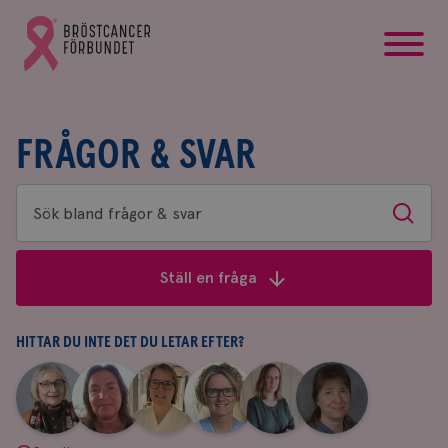
startsida
Gå
till
Bröstcancerförbundets
startsida
FRÅGOR & SVAR
Sök
Sök
bland
frågor
Ställ en fråga
&
svar
HITTAR DU INTE DET DU LETAR EFTER?
|
|
|
|
|
|
Aina
Anne
Fredrika
Jeanette
Maria
Yvette
Johnsson
Andersson
Killander
Bäcklund
Edegran
Andersson