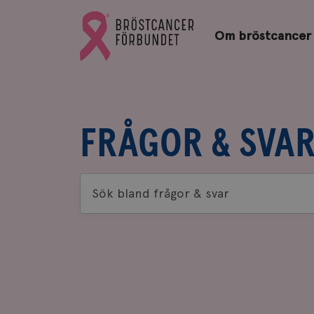
Bröstcancerförbundets
Gå
startsida
Om bröstcancer
till
Bröstcancerförbundets
startsida
FRÅGOR & SVA
Sök
bland
frågor
&
svar