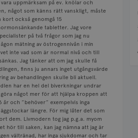
 vara uppmärksam på ev. knölar och
n, något som känns rätt vanskligt, måste
om kort också genomgå 15
 hormonsänkande tabletter. Jag vore
pecialister på två frågor som jag nu
 någon mätning av östrogennivån i min
vet inte vad som är normal nivå och till
änkas. Jag tänker att om jag skulle få
lingen, finns ju annars inget utgångsvärde
ng av behandlingen skulle bli aktuell.
en har en hel del biverkningar undrar
 göra något mer för att hjälpa kroppen att
66 år och ”behöver” exempelvis inga
ggstockar längre. För mig låter det som
 bort dem. Livmodern tog jag p.g.a. myom
t hör till saken, kan jag nämna att jag är
igen vältränad, har inga sjukdomar och tar