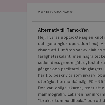
Visar 10 av 6056 träffar
Alternativ till Tamoxifen
Hej! I våras upptäckte jag en knöl 
och genomgick operation i maj. An
visade att tumören var av elak sor
farlighetsskalan), men några tecke
sedan dess genomgått cytostatikab
gånger och paclitaxel nio gånger)
har f.ö. beskrivits som invasiv lob
utpräglat hormonkänslig (90 – 95 
Den var, enligt läkaren, trots att d
mammografin. Läkaren har inform
”brukar komma tillbaka” och att d