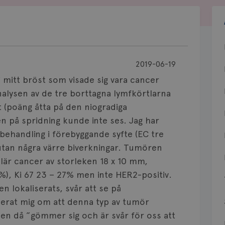
2019-06-19
i mitt bröst som visade sig vara cancer
alysen av de tre borttagna lymfkörtlarna
t (poäng åtta på den niogradiga
n på spridning kunde inte ses. Jag har
ehandling i förebyggande syfte (EC tre
 utan några värre biverkningar. Tumören
ulär cancer av storleken 18 x 10 mm,
%), Ki 67 23 – 27% men inte HER2-positiv.
en lokaliserats, svår att se på
erat mig om att denna typ av tumör
en då ”gömmer sig och är svår för oss att