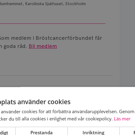
diumhemmet, Karolinska Sjukhuset, Stockholm
Som medlem i Bröstcancerförbundet får
 goda råd.
Bli medlem
ris?
2026-07-14
plats använder cookies
Är det vanligt att minnet påverkas av Letrozol Viatris? Bör jag byta medicin?
använder cookies för att förbättra användarupplevelsen. Genom 
er du till alla cookies i enlighet med vår cookiepolicy.
Läs mer
digt
Prestanda
Inriktning