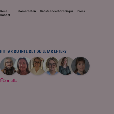
Rosa
Samarbeten
Bröstcancerföreningar
Press
bandet
HITTAR DU INTE DET DU LETAR EFTER?
|
|
|
|
|
|
Aina
Anne
Fredrika
Jeanette
Maria
Yvette
Johnsson
Andersson
Killander
Bäcklund
Edegran
Andersson
Se alla