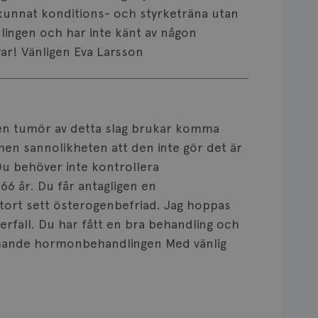
 kunnat konditions- och styrketräna utan
ingen och har inte känt av någon
var! Vänligen Eva Larsson
 en tumör av detta slag brukar komma
men sannolikheten att den inte gör det är
Du behöver inte kontrollera
6 år. Du får antagligen en
tort sett österogenbefriad. Jag hoppas
terfall. Du har fått en bra behandling och
mande hormonbehandlingen Med vänlig