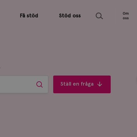
Sök
Om
Få stöd
Stöd oss
oss
R
Ställ en fråga
Sök