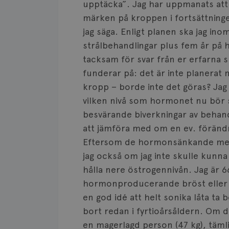
upptäcka”. Jag har uppmanats att
märken på kroppen i fortsättninge
jag säga. Enligt planen ska jag in
strålbehandlingar plus fem år på
tacksam för svar från er erfarna s
funderar på: det är inte planerat
kropp – borde inte det göras? Jag 
vilken nivå som hormonet nu bör s
besvärande biverkningar av behand
att jämföra med om en ev. förändri
Eftersom de hormonsänkande medl
jag också om jag inte skulle kunna
hålla nere östrogennivån. Jag är 
hormonproducerande bröst eller ä
en god idé att helt sonika låta ta
bort redan i fyrtioårsåldern. Om de
en magerlagd person (47 kg), täml