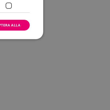
PTERA ALLA
bbplatsen kan inte
ändare.
n är utformad för
av
m-tjänsten för att
 cookie. Det är
banner fungerar