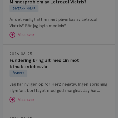
Letrozol
Minnesproblem av Letrozol Viatris?
Viatris?
BIVERKNINGAR
Är det vanligt att minnet påverkas av Letrozol
Viatris? Bör jag byta medicin?
Visa svar
Fundering
kring
SVAR:
2026-06-25
alt
Fundering kring alt medicin mot
Hej. Oavsett vilken hormonsänkande behandling
medicin
klimakteriebesvär
(men även cytostatika) man får så kan en del
mot
ÖVRIGT
uppleva negativ påverkan på minnet. Prata din
klimakteriebesvär
läkare och hör om ni kanske kan byta till annat
Jag har nyligen op för Her2 negativ. Ingen spridning
märke eller annan aromatashämmare. Det kan ofta
i lymfan, borttaget med god marginal. Jag har
vara bra att ha en paus först, för att se att
genomgått en 5 dagars strålning och är färdig
besvären blir bättre, men bäst är att prata med
Visa svar
behandlad. Efter att jag nu slutat med östrogen-
sin vårdgivare som har all information om din
lenzetto, har klimakteriebesvären kommit med
Östrogen
bröstcancer som du haft.
vallningar, nedstämdhet, humörskiftnigar. Min fråga