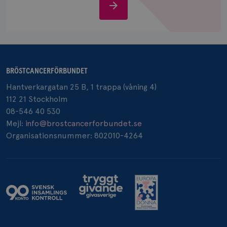
Stöd
IDE
1 år
Google LLC
.doubleclick.net
oss
BRÖSTCANCERFÖRBUNDET
Hantverkargatan 25 B, 1 trappa (våning 4)
_gcl_au
3
Google LLC
112 21 Stockholm
månad
.brostcancerforbundet.se
08-546 40 530
Mejl:
info@brostcancerforbundet.se
Organisationsnummer: 802010-4264
_pin_unauth
1 år
Pinterest Inc.
.brostcancerforbundet.se