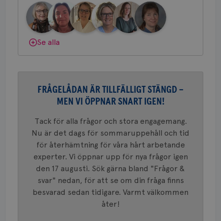
bes
Bröstcancerförbundet får du både
nöd
gemenskap och goda råd.
Bli medlem
Scr
Google
fun
Privacy Policy
Dölj svar
Se alla
Namn
Leverantör
/
Domän
Utgång
Beskriv
FRÅGELÅDAN ÄR TILLFÄLLIGT STÄNGD –
c_rid
.brostcancerforbundet.se
1 dag
Denna c
Namn
Leverantör
/
Domän
Utgån
att mäta
MEN VI ÖPPNAR SNART IGEN!
postutsk
YSC
Sessi
Google LLC
om mott
.youtube.com
länkar i
Tack för alla frågor och stora engagemang.
konverte
Nu är det dags för sommaruppehåll och tid
webbpla
VISITOR_PRIVACY_METADATA
5
YouTube
för återhämtning för våra hårt arbetande
_gat_UA-1577937-
.brostcancerforbundet.se
1
Detta är
månad
.youtube.com
37
minut
cookie s
4 veck
experter. Vi öppnar upp för nya frågor igen
Google A
mönster
den 17 augusti. Sök gärna bland "Frågor &
innehåll
svar" nedan, för att se om din fråga finns
identite
eller we
besvarad sedan tidigare. Varmt välkommen
sig till.
_gat-ka
åter!
att beg
som regi