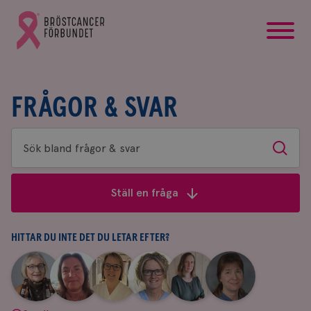
startsida
Gå
till
Bröstcancerförbundets
startsida
FRÅGOR & SVAR
Sök
Sök
bland
frågor
Ställ en fråga
&
svar
HITTAR DU INTE DET DU LETAR EFTER?
|
|
|
|
|
|
Aina
Anne
Fredrika
Jeanette
Maria
Yvette
Johnsson
Andersson
Killander
Bäcklund
Edegran
Andersson