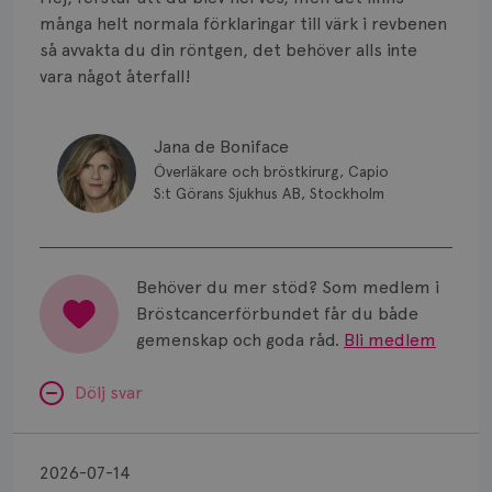
Smärta
många helt normala förklaringar till värk i revbenen
Prognos
så avvakta du din röntgen, det behöver alls inte
vara något återfall!
Risker
Spridd bröstcancer
Jana de Boniface
Överläkare och bröstkirurg, Capio
Strålning
S:t Görans Sjukhus AB, Stockholm
Vätska
Behöver du mer stöd? Som medlem i
Bröstcancerförbundet får du både
gemenskap och goda råd.
Bli medlem
Dölj svar
Minnesproblem
av
2026-07-14