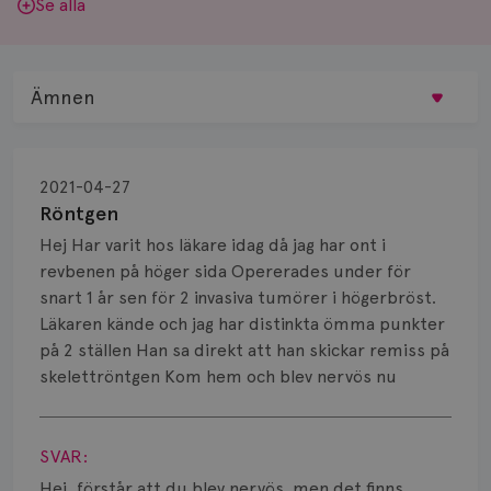
Se alla
Ämnen
Behandling
2021-04-27
Biopsi
Röntgen
Hej Har varit hos läkare idag då jag har ont i
Biverkningar
revbenen på höger sida Opererades under för
snart 1 år sen för 2 invasiva tumörer i högerbröst.
Bröstvårta
Läkaren kände och jag har distinkta ömma punkter
Knöl
på 2 ställen Han sa direkt att han skickar remiss på
skelettröntgen Kom hem och blev nervös nu
Läkemedel
Visa svar
Typ av bröstcancer
SVAR:
Hej, förstår att du blev nervös, men det finns