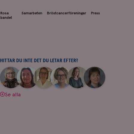
Rosa
Samarbeten
Bröstcancerföreningar
Press
bandet
HITTAR DU INTE DET DU LETAR EFTER?
|
|
|
|
|
|
Aina
Anne
Fredrika
Jeanette
Maria
Yvette
Johnsson
Andersson
Killander
Bäcklund
Edegran
Andersson
Se alla