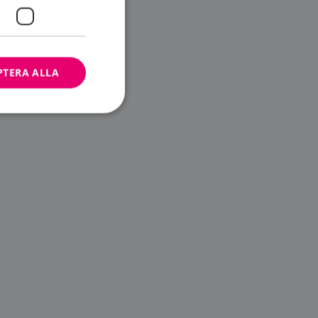
PTERA ALLA
bbplatsen kan inte
ändare.
n är utformad för
av
m-tjänsten för att
 cookie. Det är
banner fungerar