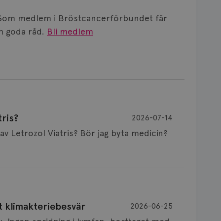
Som medlem i Bröstcancerförbundet får
 goda råd.
Bli medlem
ris?
2026-07-14
Är det vanligt att minnet påverkas av Letrozol Viatris? Bör jag byta medicin?
de behandling (men även cytostatika) man
t klimakteriebesvär
2026-06-25
påverkan på minnet. Prata din läkare och