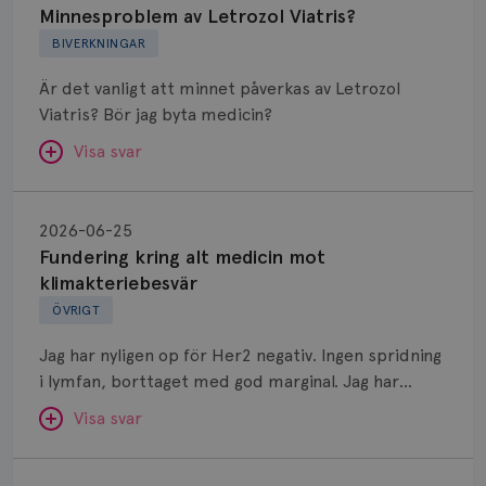
Letrozol
Minnesproblem av Letrozol Viatris?
Viatris?
BIVERKNINGAR
Är det vanligt att minnet påverkas av Letrozol
Viatris? Bör jag byta medicin?
Visa svar
Fundering
kring
SVAR:
2026-06-25
alt
Fundering kring alt medicin mot
Hej. Oavsett vilken hormonsänkande behandling
medicin
klimakteriebesvär
(men även cytostatika) man får så kan en del
mot
ÖVRIGT
uppleva negativ påverkan på minnet. Prata din
klimakteriebesvär
läkare och hör om ni kanske kan byta till annat
Jag har nyligen op för Her2 negativ. Ingen spridning
märke eller annan aromatashämmare. Det kan ofta
i lymfan, borttaget med god marginal. Jag har
vara bra att ha en paus först, för att se att
genomgått en 5 dagars strålning och är färdig
besvären blir bättre, men bäst är att prata med
Visa svar
behandlad. Efter att jag nu slutat med östrogen-
sin vårdgivare som har all information om din
lenzetto, har klimakteriebesvären kommit med
Östrogen
bröstcancer som du haft.
vallningar, nedstämdhet, humörskiftnigar. Min fråga