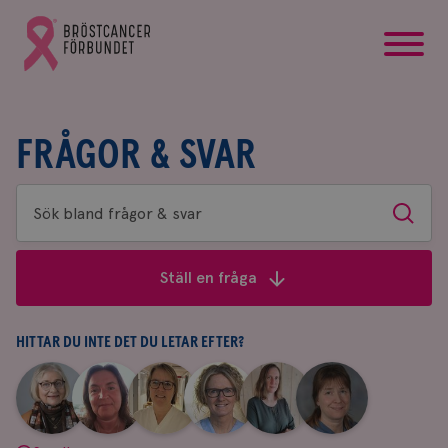
startsida
Gå
till
Bröstcancerförbundets
startsida
FRÅGOR & SVAR
Sök
Sök
bland
frågor
Ställ en fråga
&
svar
HITTAR DU INTE DET DU LETAR EFTER?
|
|
|
|
|
|
Aina
Anne
Fredrika
Jeanette
Maria
Yvette
Johnsson
Andersson
Killander
Bäcklund
Edegran
Andersson