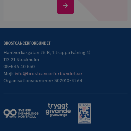
Stöd
oss
_pin_unauth
1 år
Pinterest Inc.
.brostcancerforbundet.se
BRÖSTCANCERFÖRBUNDET
Hantverkargatan 25 B, 1 trappa (våning 4)
112 21 Stockholm
08-546 40 530
Mejl:
info@brostcancerforbundet.se
Organisationsnummer: 802010-4264