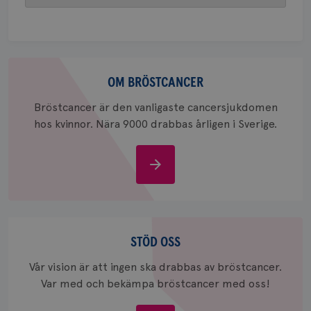
att berä
session
för
webbpla
_ga_W8VXKBRK9Y
.brostcancerforbundet.se
1 år 1
Denna c
Om
månad
Google A
ar_debug
.pinterest.com
1 år
bevara s
bröstcancer
OM BRÖSTCANCER
_gid
1 dag
Denna co
Google LLC
Google A
.brostcancerforbundet.se
Bröstcancer är den vanligaste cancersjukdomen
och uppd
hos kvinnor. Nära 9000 drabbas årligen i Sverige.
värde fö
och anvä
och spår
Om
IDE
1 år
Google LLC
.doubleclick.net
bröstcancer
Stöd
oss
STÖD OSS
Vår vision är att ingen ska drabbas av bröstcancer.
Var med och bekämpa bröstcancer med oss!
_gcl_au
3
Google LLC
månad
.brostcancerforbundet.se