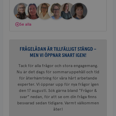
om mott
.youtube.com
Bröstcancerförbundet får du både
länkar i
konverte
gemenskap och goda råd.
Bli medlem
webbpla
VISITOR_PRIVACY_METADATA
5
YouTube
_gat_UA-1577937-
.brostcancerforbundet.se
1
Detta är
månad
.youtube.com
Dölj svar
37
minut
cookie s
Se alla
4 veck
Google A
mönster
innehåll
identite
eller we
sig till.
FRÅGELÅDAN ÄR TILLFÄLLIGT STÄNGD –
_gat-ka
att beg
MEN VI ÖPPNAR SNART IGEN!
som regi
webbpla
trafikvo
Tack för alla frågor och stora engagemang.
_ga
1 år 1
Detta c
Google LLC
Nu är det dags för sommaruppehåll och tid
månad
associe
.brostcancerforbundet.se
__Secure-ROLLOUT_TOKEN
.youtube.com
5
för återhämtning för våra hårt arbetande
Universal
månad
en vikti
4 veck
experter. Vi öppnar upp för nya frågor igen
Googles
analystj
den 17 augusti. Sök gärna bland "Frågor &
VISITOR_INFO1_LIVE
5
Google LLC
används 
månad
.youtube.com
svar" nedan, för att se om din fråga finns
unika a
4 veck
tilldela
besvarad sedan tidigare. Varmt välkommen
generer
klientid
åter!
i varje 
webbpla