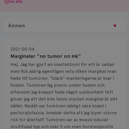
Se alla
Ämnen
Behandling
2021-05-04
Biopsi
Marginaler ”no tumor on ink”
Hej, Jag har gjort en mastektomi för ett år sedan
Biverkningar
men fick aldrig egentligen veta vilken marginal man
hade till tumören. "bläck" markeringarna är kvar i
Bröstvårta
huden. Tumören låg precis under huden och
Knöl
eftersom jag knappt hade något subkuntant fett
gissar jag att det inte fanns mycket marginal åt det
Läkemedel
hållet. Nedåt var tumören väldigt nära inväxt i
pectoralisfascia. Innebär detta att jag löper större
Typ av bröstcancer
risk för återfall? Tumören var av invasiv lobulär
multifokal typ och över 5 cm men hormonpositiv