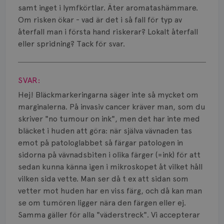
Smärta
samt inget i lymfkörtlar. Äter aromatashämmare.
Om risken ökar - vad är det i så fall för typ av
Prognos
återfall man i första hand riskerar? Lokalt återfall
eller spridning? Tack för svar.
Risker
Visa svar
Spridd bröstcancer
SVAR:
Strålning
Hej! Bläckmarkeringarna säger inte så mycket om
marginalerna. På invasiv cancer kräver man, som du
Vätska
skriver "no tumour on ink", men det har inte med
bläcket i huden att göra: när själva vävnaden tas
emot på patologlabbet så färgar patologen in
sidorna på vävnadsbiten i olika färger (=ink) för att
sedan kunna känna igen i mikroskopet åt vilket håll
vilken sida vette. Man ser då t ex att sidan som
vetter mot huden har en viss färg, och då kan man
se om tumören ligger nära den färgen eller ej.
Samma gäller för alla "väderstreck". Vi accepterar