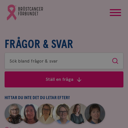
startsida
Gå
till
Bröstcancerförbundets
startsida
FRÅGOR & SVAR
Sök
Sök
bland
frågor
Ställ en fråga
&
svar
HITTAR DU INTE DET DU LETAR EFTER?
|
|
|
|
|
|
Aina
Anne
Fredrika
Jeanette
Maria
Yvette
Johnsson
Andersson
Killander
Bäcklund
Edegran
Andersson