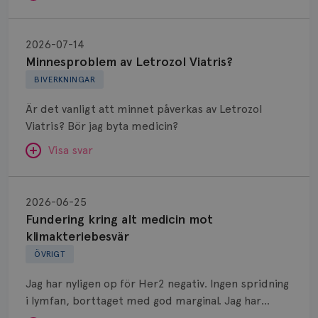
Minnesproblem
av
2026-07-14
Letrozol
Minnesproblem av Letrozol Viatris?
Viatris?
BIVERKNINGAR
Är det vanligt att minnet påverkas av Letrozol
Viatris? Bör jag byta medicin?
Visa svar
Fundering
kring
SVAR:
2026-06-25
alt
Fundering kring alt medicin mot
Hej. Oavsett vilken hormonsänkande behandling
medicin
klimakteriebesvär
(men även cytostatika) man får så kan en del
mot
ÖVRIGT
uppleva negativ påverkan på minnet. Prata din
klimakteriebesvär
läkare och hör om ni kanske kan byta till annat
Jag har nyligen op för Her2 negativ. Ingen spridning
märke eller annan aromatashämmare. Det kan ofta
i lymfan, borttaget med god marginal. Jag har
vara bra att ha en paus först, för att se att
genomgått en 5 dagars strålning och är färdig