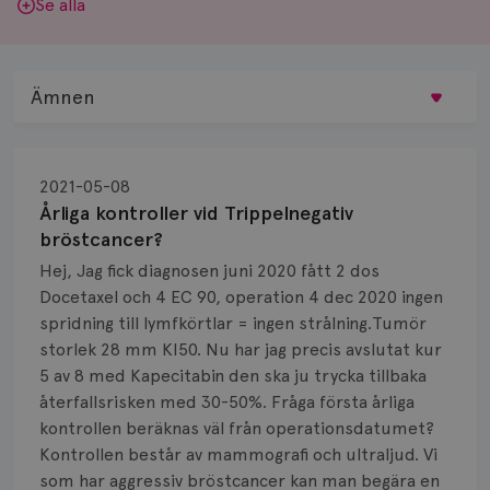
Se alla
Ämnen
Behandling
2021-05-08
Biopsi
Årliga kontroller vid Trippelnegativ
bröstcancer?
Biverkningar
Hej, Jag fick diagnosen juni 2020 fått 2 dos
Docetaxel och 4 EC 90, operation 4 dec 2020 ingen
Bröstvårta
spridning till lymfkörtlar = ingen strålning.Tumör
Knöl
storlek 28 mm KI50. Nu har jag precis avslutat kur
5 av 8 med Kapecitabin den ska ju trycka tillbaka
Läkemedel
återfallsrisken med 30-50%. Fråga första årliga
kontrollen beräknas väl från operationsdatumet?
Typ av bröstcancer
Kontrollen består av mammografi och ultraljud. Vi
som har aggressiv bröstcancer kan man begära en