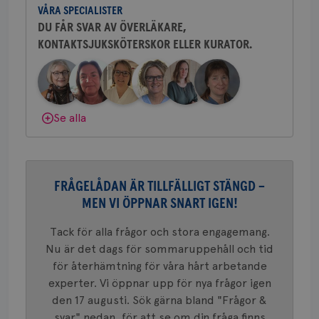
c_rid
.brostcancerforbundet.se
1 dag
Denna c
Namn
Leverantör
/
Domän
Utgån
att mäta
VÅRA SPECIALISTER
sjukhus i Västerås.
postutsk
YSC
Sessi
Google LLC
DU FÅR SVAR AV ÖVERLÄKARE,
om mott
.youtube.com
länkar i
KONTAKTSJUKSKÖTERSKOR ELLER KURATOR.
Behöver du mer stöd? Som medlem i
konverte
webbpla
Bröstcancerförbundet får du både
VISITOR_PRIVACY_METADATA
5
YouTube
gemenskap och goda råd.
Bli medlem
_gat_UA-1577937-
.brostcancerforbundet.se
1
Detta är
månad
.youtube.com
37
minut
cookie s
4 veck
Google A
mönster
Dölj svar
Se alla
innehåll
identite
eller we
sig till.
_gat-ka
att beg
som regi
FRÅGELÅDAN ÄR TILLFÄLLIGT STÄNGD –
webbpla
trafikvo
MEN VI ÖPPNAR SNART IGEN!
_ga
1 år 1
Detta c
Google LLC
Tack för alla frågor och stora engagemang.
månad
associe
.brostcancerforbundet.se
__Secure-ROLLOUT_TOKEN
.youtube.com
5
Universal
månad
Nu är det dags för sommaruppehåll och tid
en vikti
4 veck
Googles
för återhämtning för våra hårt arbetande
analystj
VISITOR_INFO1_LIVE
5
Google LLC
används 
experter. Vi öppnar upp för nya frågor igen
månad
.youtube.com
unika a
4 veck
den 17 augusti. Sök gärna bland "Frågor &
tilldela
generer
svar" nedan, för att se om din fråga finns