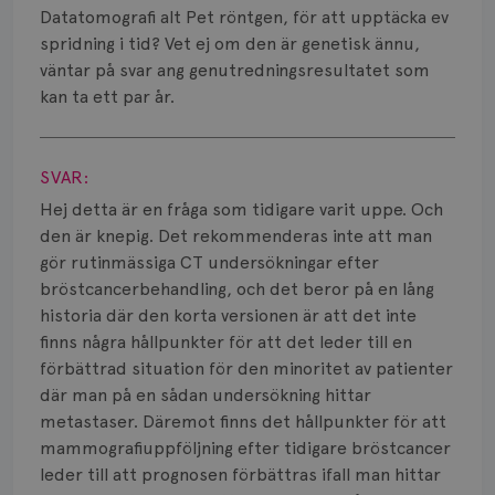
Smärta
Datatomografi alt Pet röntgen, för att upptäcka ev
spridning i tid? Vet ej om den är genetisk ännu,
Prognos
väntar på svar ang genutredningsresultatet som
kan ta ett par år.
Risker
Visa svar
Spridd bröstcancer
SVAR:
Strålning
Hej detta är en fråga som tidigare varit uppe. Och
den är knepig. Det rekommenderas inte att man
Vätska
gör rutinmässiga CT undersökningar efter
bröstcancerbehandling, och det beror på en lång
historia där den korta versionen är att det inte
finns några hållpunkter för att det leder till en
förbättrad situation för den minoritet av patienter
där man på en sådan undersökning hittar
metastaser. Däremot finns det hållpunkter för att
mammografiuppföljning efter tidigare bröstcancer
leder till att prognosen förbättras ifall man hittar