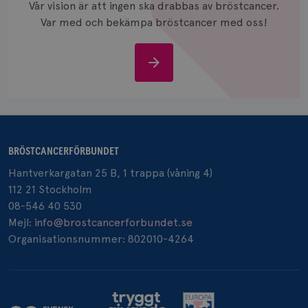
Vår vision är att ingen ska drabbas av bröstcancer.
månad
.brostcancerforbundet.se
Var med och bekämpa bröstcancer med oss!
Stöd
oss
_pin_unauth
1 år
Pinterest Inc.
.brostcancerforbundet.se
BRÖSTCANCERFÖRBUNDET
Hantverkargatan 25 B, 1 trappa (våning 4)
112 21 Stockholm
08-546 40 530
Mejl:
info@brostcancerforbundet.se
Organisationsnummer: 802010-4264