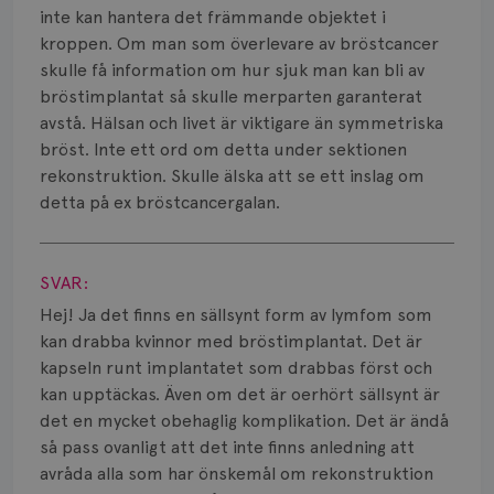
Smärta
inte kan hantera det främmande objektet i
kroppen. Om man som överlevare av bröstcancer
Prognos
skulle få information om hur sjuk man kan bli av
bröstimplantat så skulle merparten garanterat
Risker
avstå. Hälsan och livet är viktigare än symmetriska
Spridd bröstcancer
bröst. Inte ett ord om detta under sektionen
rekonstruktion. Skulle älska att se ett inslag om
Strålning
detta på ex bröstcancergalan.
Visa svar
Vätska
SVAR:
Hej! Ja det finns en sällsynt form av lymfom som
kan drabba kvinnor med bröstimplantat. Det är
kapseln runt implantatet som drabbas först och
kan upptäckas. Även om det är oerhört sällsynt är
det en mycket obehaglig komplikation. Det är ändå
så pass ovanligt att det inte finns anledning att
avråda alla som har önskemål om rekonstruktion