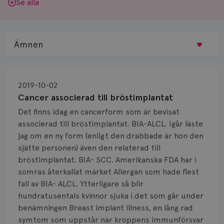
Se alla
Ämnen
Behandling
2019-10-02
Biopsi
Cancer associerad till bröstimplantat
Det finns idag en cancerform som är bevisat
Biverkningar
associerad till bröstimplantat. BIA-ALCL. Igår läste
jag om en ny form (enligt den drabbade är hon den
Bröstvårta
sjätte personen) även den relaterad till
Knöl
bröstimplantat. BIA- SCC. Amerikanska FDA har i
somras återkallat märket Allergan som hade flest
Läkemedel
fall av BIA- ALCL. Ytterligare så blir
hundratusentals kvinnor sjuka i det som går under
Typ av bröstcancer
benämningen Breast implant illness, en lång rad
symtom som uppstår när kroppens immunförsvar