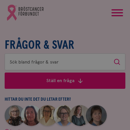
startsida
Gå
till
Bröstcancerförbundets
startsida
FRÅGOR & SVAR
Sök
Sök
bland
frågor
Ställ en fråga
&
svar
HITTAR DU INTE DET DU LETAR EFTER?
|
|
|
|
|
|
Aina
Anne
Fredrika
Jeanette
Maria
Yvette
Johnsson
Andersson
Killander
Bäcklund
Edegran
Andersson