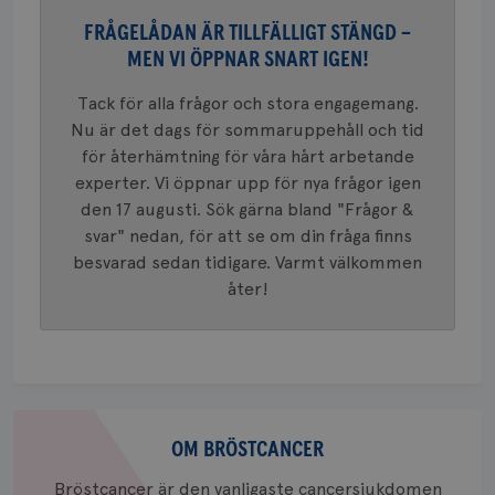
månad
en vikti
4 veck
Googles
FRÅGELÅDAN ÄR TILLFÄLLIGT STÄNGD –
analystj
VISITOR_INFO1_LIVE
5
Google LLC
MEN VI ÖPPNAR SNART IGEN!
används 
månad
.youtube.com
unika a
4 veck
tilldela
Tack för alla frågor och stora engagemang.
generer
klientid
Nu är det dags för sommaruppehåll och tid
i varje 
webbpla
för återhämtning för våra hårt arbetande
att berä
experter. Vi öppnar upp för nya frågor igen
session
för
den 17 augusti. Sök gärna bland "Frågor &
webbpla
svar" nedan, för att se om din fråga finns
_ga_W8VXKBRK9Y
.brostcancerforbundet.se
1 år 1
Denna c
besvarad sedan tidigare. Varmt välkommen
månad
Google A
ar_debug
.pinterest.com
1 år
bevara s
åter!
_gid
1 dag
Denna co
Google LLC
Google A
.brostcancerforbundet.se
och uppd
värde fö
och anvä
och spår
Om
IDE
1 år
Google LLC
.doubleclick.net
bröstcancer
OM BRÖSTCANCER
Bröstcancer är den vanligaste cancersjukdomen