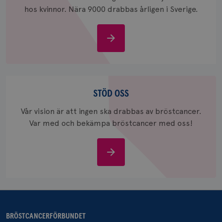
hos kvinnor. Nära 9000 drabbas årligen i Sverige.
Om
bröstcancer
_gcl_au
3
Google LLC
månad
.brostcancerforbundet.se
Stöd
oss
STÖD OSS
Vår vision är att ingen ska drabbas av bröstcancer.
Var med och bekämpa bröstcancer med oss!
_pin_unauth
1 år
Pinterest Inc.
.brostcancerforbundet.se
Stöd
oss
BRÖSTCANCERFÖRBUNDET