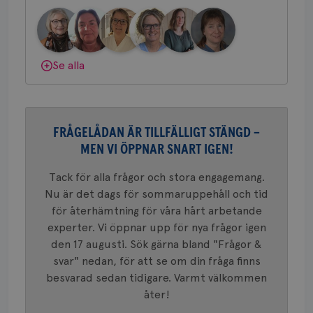
om mott
.youtube.com
Bröstcancerförbundet får du både
länkar i
konverte
gemenskap och goda råd.
Bli medlem
webbpla
VISITOR_PRIVACY_METADATA
5
YouTube
_gat_UA-1577937-
.brostcancerforbundet.se
1
Detta är
månad
.youtube.com
Dölj svar
37
minut
cookie s
Se alla
4 veck
Google A
mönster
innehåll
identite
eller we
sig till.
FRÅGELÅDAN ÄR TILLFÄLLIGT STÄNGD –
_gat-ka
att beg
MEN VI ÖPPNAR SNART IGEN!
som regi
webbpla
trafikvo
Tack för alla frågor och stora engagemang.
_ga
1 år 1
Detta c
Google LLC
Nu är det dags för sommaruppehåll och tid
månad
associe
.brostcancerforbundet.se
__Secure-ROLLOUT_TOKEN
.youtube.com
5
för återhämtning för våra hårt arbetande
Universal
månad
en vikti
4 veck
experter. Vi öppnar upp för nya frågor igen
Googles
analystj
den 17 augusti. Sök gärna bland "Frågor &
VISITOR_INFO1_LIVE
5
Google LLC
används 
månad
.youtube.com
svar" nedan, för att se om din fråga finns
unika a
4 veck
tilldela
besvarad sedan tidigare. Varmt välkommen
generer
klientid
åter!
i varje 
webbpla