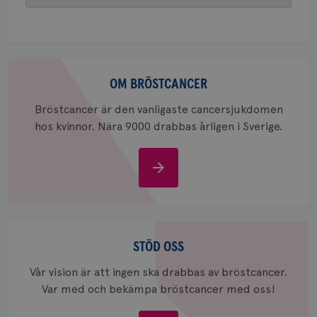
att berä
session
för
webbpla
_ga_W8VXKBRK9Y
.brostcancerforbundet.se
1 år 1
Denna c
Om
månad
Google A
ar_debug
.pinterest.com
1 år
bevara s
bröstcancer
OM BRÖSTCANCER
_gid
1 dag
Denna co
Google LLC
Google A
.brostcancerforbundet.se
Bröstcancer är den vanligaste cancersjukdomen
och uppd
hos kvinnor. Nära 9000 drabbas årligen i Sverige.
värde fö
och anvä
och spår
Om
IDE
1 år
Google LLC
.doubleclick.net
bröstcancer
Stöd
oss
STÖD OSS
Vår vision är att ingen ska drabbas av bröstcancer.
Var med och bekämpa bröstcancer med oss!
_gcl_au
3
Google LLC
månad
.brostcancerforbundet.se