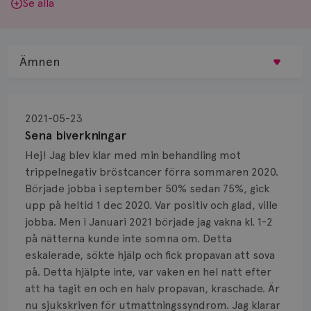
Se alla
Ämnen
Behandling
2021-05-23
Biopsi
Sena biverkningar
Hej! Jag blev klar med min behandling mot
Biverkningar
trippelnegativ bröstcancer förra sommaren 2020.
Började jobba i september 50% sedan 75%, gick
Bröstvårta
upp på heltid 1 dec 2020. Var positiv och glad, ville
Knöl
jobba. Men i Januari 2021 började jag vakna kl. 1-2
på nätterna kunde inte somna om. Detta
Läkemedel
eskalerade, sökte hjälp och fick propavan att sova
på. Detta hjälpte inte, var vaken en hel natt efter
Typ av bröstcancer
att ha tagit en och en halv propavan, kraschade. Är
nu sjukskriven för utmattningssyndrom. Jag klarar