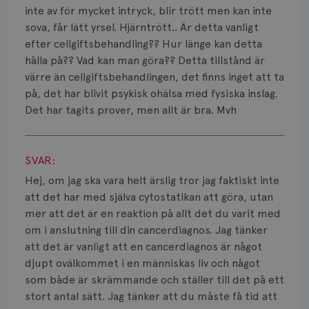
Smärta
inte av för mycket intryck, blir trött men kan inte
sova, får lätt yrsel. Hjärntrött.. Är detta vanligt
Prognos
efter cellgiftsbehandling?? Hur länge kan detta
hålla på?? Vad kan man göra?? Detta tillstånd är
Risker
värre än cellgiftsbehandlingen, det finns inget att ta
Spridd bröstcancer
på, det har blivit psykisk ohälsa med fysiska inslag.
Det har tagits prover, men allt är bra. Mvh
Strålning
Visa svar
Vätska
SVAR:
Hej, om jag ska vara helt ärslig tror jag faktiskt inte
att det har med själva cytostatikan att göra, utan
mer att det är en reaktion på allt det du varit med
om i anslutning till din cancerdiagnos. Jag tänker
att det är vanligt att en cancerdiagnos är något
djupt ovälkommet i en människas liv och något
som både är skrämmande och ställer till det på ett
stort antal sätt. Jag tänker att du måste få tid att