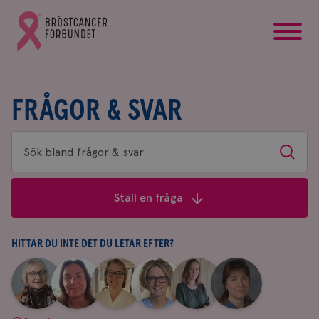
startsida
Gå
till
Bröstcancerförbundets
startsida
FRÅGOR & SVAR
Sök
Sök
bland
frågor
Ställ en fråga
&
svar
HITTAR DU INTE DET DU LETAR EFTER?
|
|
|
|
|
|
Aina
Anne
Fredrika
Jeanette
Maria
Yvette
Johnsson
Andersson
Killander
Bäcklund
Edegran
Andersson