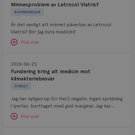
Letrozol
Minnesproblem av Letrozol Viatris?
Viatris?
BIVERKNINGAR
Är det vanligt att minnet påverkas av Letrozol
Viatris? Bör jag byta medicin?
Visa svar
Fundering
kring
SVAR:
2026-06-25
alt
Fundering kring alt medicin mot
Hej. Oavsett vilken hormonsänkande behandling
medicin
klimakteriebesvär
(men även cytostatika) man får så kan en del
mot
ÖVRIGT
uppleva negativ påverkan på minnet. Prata din
klimakteriebesvär
läkare och hör om ni kanske kan byta till annat
Jag har nyligen op för Her2 negativ. Ingen spridning
märke eller annan aromatashämmare. Det kan ofta
i lymfan, borttaget med god marginal. Jag har
vara bra att ha en paus först, för att se att
genomgått en 5 dagars strålning och är färdig
besvären blir bättre, men bäst är att prata med
Visa svar
behandlad. Efter att jag nu slutat med östrogen-
sin vårdgivare som har all information om din
lenzetto, har klimakteriebesvären kommit med
Östrogen
bröstcancer som du haft.
vallningar, nedstämdhet, humörskiftnigar. Min fråga