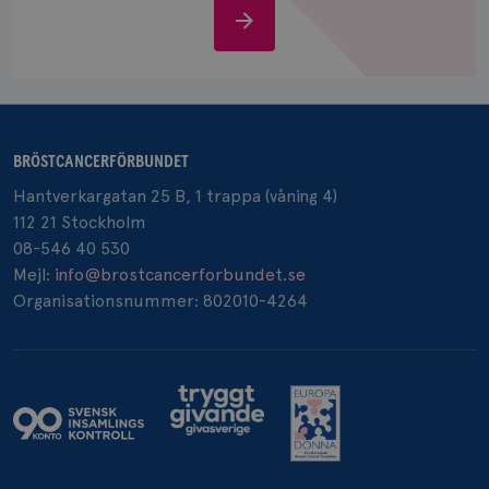
Stöd
oss
_pin_unauth
1 år
Pinterest Inc.
.brostcancerforbundet.se
BRÖSTCANCERFÖRBUNDET
Hantverkargatan 25 B, 1 trappa (våning 4)
112 21 Stockholm
08-546 40 530
Mejl:
info@brostcancerforbundet.se
Organisationsnummer: 802010-4264