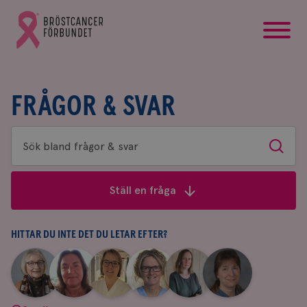
startsida
Gå
till
Bröstcancerförbundets
startsida
FRÅGOR & SVAR
Sök
Sök
bland
frågor
Ställ en fråga
&
svar
HITTAR DU INTE DET DU LETAR EFTER?
|
|
|
|
|
|
Aina
Anne
Fredrika
Jeanette
Maria
Yvette
Johnsson
Andersson
Killander
Bäcklund
Edegran
Andersson