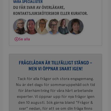
.brostcancerforbundet.se
VÅRA SPECIALISTER
sjukhus i Västerås.
tjä
ihå
DU FÅR SVAR AV ÖVERLÄKARE,
bes
KONTAKTSJUKSKÖTERSKOR ELLER KURATOR.
nöd
Behöver du mer stöd? Som medlem i
Scr
Google
Bröstcancerförbundet får du både
fun
Privacy Policy
gemenskap och goda råd.
Bli medlem
Dölj svar
Se alla
Namn
Leverantör
/
Domän
Utgång
Beskriv
c_rid
.brostcancerforbundet.se
1 dag
Denna c
Namn
Leverantör
/
Domän
Utgån
att mäta
postutsk
FRÅGELÅDAN ÄR TILLFÄLLIGT STÄNGD –
YSC
Sessi
Google LLC
om mott
.youtube.com
MEN VI ÖPPNAR SNART IGEN!
länkar i
konverte
webbpla
Tack för alla frågor och stora engagemang.
VISITOR_PRIVACY_METADATA
5
YouTube
_gat_UA-1577937-
.brostcancerforbundet.se
1
Detta är
månad
.youtube.com
Nu är det dags för sommaruppehåll och tid
37
minut
cookie s
4 veck
Google A
för återhämtning för våra hårt arbetande
mönster
experter. Vi öppnar upp för nya frågor igen
innehåll
identite
den 10 augusti. Sök gärna bland "Frågor &
eller we
sig till.
svar" nedan, för att se om din fråga finns
_gat-ka