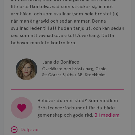
Smärta
lite bröstkörtelvävnad som sträcker sig in mot
Prognos
armhålan, och som svullnar (som hela bröstet ju)
när man är gravid och sedan ammar. Denna
Risker
svullnad leder till att huden tänjs ut, och kan sedan
ses som ett vävnadsöverskott/överhäng. Detta
Spridd bröstcancer
behöver man inte kontrollera.
Strålning
Jana de Boniface
Vätska
Överläkare och bröstkirurg, Capio
S:t Görans Sjukhus AB, Stockholm
Behöver du mer stöd? Som medlem i
Bröstcancerförbundet får du både
gemenskap och goda råd.
Bli medlem
Dölj svar