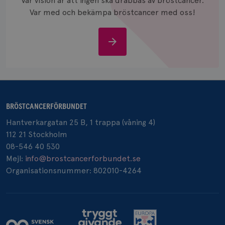
Vår vision är att ingen ska drabbas av bröstcancer.
och anvä
och spår
Var med och bekämpa bröstcancer med oss!
IDE
1 år
Google LLC
.doubleclick.net
Stöd
oss
BRÖSTCANCERFÖRBUNDET
_gcl_au
3
Google LLC
månad
.brostcancerforbundet.se
Hantverkargatan 25 B, 1 trappa (våning 4)
112 21 Stockholm
08-546 40 530
Mejl:
info@brostcancerforbundet.se
Organisationsnummer: 802010-4264
_pin_unauth
1 år
Pinterest Inc.
.brostcancerforbundet.se