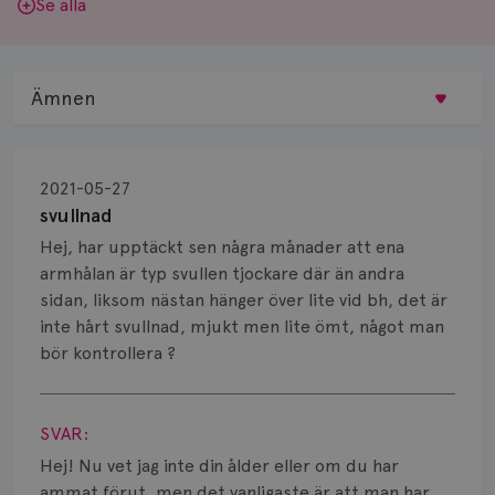
Se alla
Ämnen
Behandling
2021-05-27
Biopsi
svullnad
Hej, har upptäckt sen några månader att ena
Biverkningar
armhålan är typ svullen tjockare där än andra
sidan, liksom nästan hänger över lite vid bh, det är
Bröstvårta
inte hårt svullnad, mjukt men lite ömt, något man
Knöl
bör kontrollera ?
Visa svar
Läkemedel
SVAR:
Typ av bröstcancer
Hej! Nu vet jag inte din ålder eller om du har
ammat förut, men det vanligaste är att man har