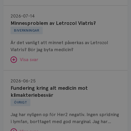
Minnesproblem
av
2026-07-14
Letrozol
Minnesproblem av Letrozol Viatris?
Viatris?
BIVERKNINGAR
Är det vanligt att minnet påverkas av Letrozol
Viatris? Bör jag byta medicin?
Visa svar
Fundering
kring
SVAR:
2026-06-25
alt
Fundering kring alt medicin mot
Hej. Oavsett vilken hormonsänkande behandling
medicin
klimakteriebesvär
(men även cytostatika) man får så kan en del
mot
ÖVRIGT
uppleva negativ påverkan på minnet. Prata din
klimakteriebesvär
läkare och hör om ni kanske kan byta till annat
Jag har nyligen op för Her2 negativ. Ingen spridning
märke eller annan aromatashämmare. Det kan ofta
i lymfan, borttaget med god marginal. Jag har
vara bra att ha en paus först, för att se att
genomgått en 5 dagars strålning och är färdig