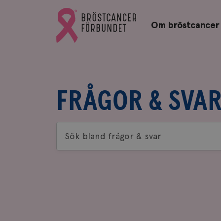
Bröstcancerförbundets
Gå
startsida
Om bröstcancer
till
Bröstcancerförbundets
startsida
FRÅGOR & SVA
Sök
bland
frågor
&
svar