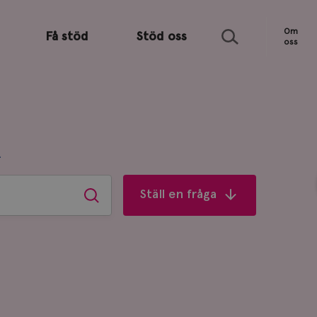
Sök
Om
Få stöd
Stöd oss
oss
R
Ställ en fråga
Sök