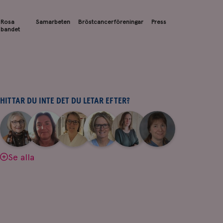
Rosa
Samarbeten
Bröstcancerföreningar
Press
bandet
HITTAR DU INTE DET DU LETAR EFTER?
|
|
|
|
|
|
Aina
Anne
Fredrika
Jeanette
Maria
Yvette
Johnsson
Andersson
Killander
Bäcklund
Edegran
Andersson
Se alla