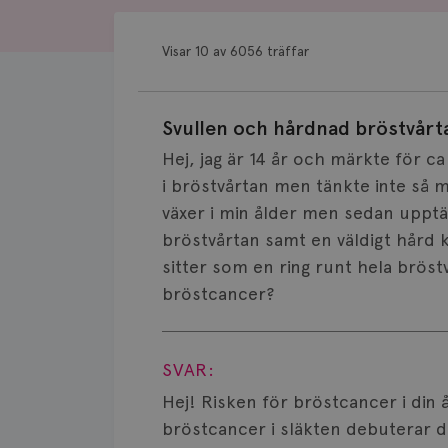
Visar 10 av 6056 träffar
Svullen och hårdnad bröstvårt
Hej, jag är 14 år och märkte för c
i bröstvårtan men tänkte inte så m
växer i min ålder men sedan upptä
bröstvårtan samt en väldigt hård k
sitter som en ring runt hela bröstv
bröstcancer?
Visa svar
SVAR:
Hej! Risken för bröstcancer i din å
bröstcancer i släkten debuterar de