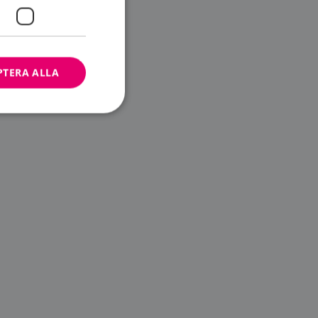
PTERA ALLA
bbplatsen kan inte
ändare.
n är utformad för
av
m-tjänsten för att
 cookie. Det är
banner fungerar