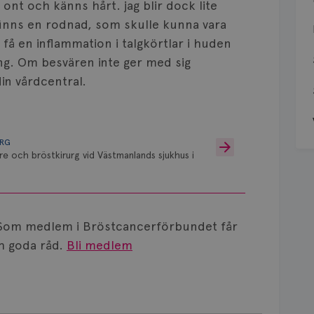
ont och känns hårt. jag blir dock lite
finns en rodnad, som skulle kunna vara
 få en inflammation i talgkörtlar i huden
ing. Om besvären inte ger med sig
in vårdcentral.
URG
re och bröstkirurg vid Västmanlands sjukhus i
Som medlem i Bröstcancerförbundet får
 goda råd.
Bli medlem