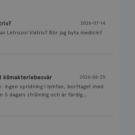
ris?
2026-07-14
Är det vanligt att minnet påverkas av Letrozol Viatris? Bör jag byta medicin?
de behandling (men även cytostatika) man
t klimakteriebesvär
2026-06-25
påverkan på minnet. Prata din läkare och
v. Ingen spridning i lymfan, borttaget med
nnat märke eller annan aromatashämmare.
 5 dagars strålning och är färdig
s först, för att se att besvären blir
 sin vårdgivare som har all information om
allningar, nedstämdhet, humörskiftnigar.
v till östrogenet mot