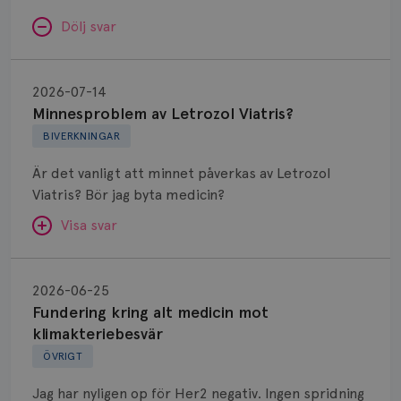
Dölj svar
Minnesproblem
av
2026-07-14
Letrozol
Minnesproblem av Letrozol Viatris?
Viatris?
BIVERKNINGAR
Är det vanligt att minnet påverkas av Letrozol
Viatris? Bör jag byta medicin?
Visa svar
Fundering
kring
SVAR:
2026-06-25
alt
Fundering kring alt medicin mot
Hej. Oavsett vilken hormonsänkande behandling
medicin
klimakteriebesvär
(men även cytostatika) man får så kan en del
mot
ÖVRIGT
uppleva negativ påverkan på minnet. Prata din
klimakteriebesvär
läkare och hör om ni kanske kan byta till annat
Jag har nyligen op för Her2 negativ. Ingen spridning