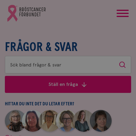
startsida
Gå
till
Bröstcancerförbundets
startsida
FRÅGOR & SVAR
Sök
Sök
bland
frågor
Ställ en fråga
&
svar
HITTAR DU INTE DET DU LETAR EFTER?
|
|
|
|
|
|
Aina
Anne
Fredrika
Jeanette
Maria
Yvette
Johnsson
Andersson
Killander
Bäcklund
Edegran
Andersson