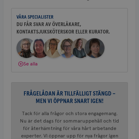
CookieScriptConsent
4 veckor
Den
CookieScript
Yvette Andersson är överläkare
2 dagar
Coo
.brostcancerforbundet.se
och bröstkirurg vid Västmanlands
tjä
ihå
VÅRA SPECIALISTER
sjukhus i Västerås.
bes
DU FÅR SVAR AV ÖVERLÄKARE,
nöd
Scr
Google
KONTAKTSJUKSKÖTERSKOR ELLER KURATOR.
Behöver du mer stöd? Som medlem i
fun
Privacy Policy
Bröstcancerförbundet får du både
gemenskap och goda råd.
Bli medlem
Dölj svar
Se alla
Namn
Leverantör
/
Domän
Utgång
Beskriv
c_rid
.brostcancerforbundet.se
1 dag
Denna c
Namn
Leverantör
/
Domän
Utgån
att mäta
postutsk
YSC
Sessi
Google LLC
om mott
.youtube.com
FRÅGELÅDAN ÄR TILLFÄLLIGT STÄNGD –
länkar i
konverte
MEN VI ÖPPNAR SNART IGEN!
webbpla
VISITOR_PRIVACY_METADATA
5
YouTube
_gat_UA-1577937-
.brostcancerforbundet.se
1
Detta är
månad
.youtube.com
Tack för alla frågor och stora engagemang.
37
minut
cookie s
4 veck
Google A
Nu är det dags för sommaruppehåll och tid
mönster
för återhämtning för våra hårt arbetande
innehåll
identite
experter. Vi öppnar upp för nya frågor igen
eller we