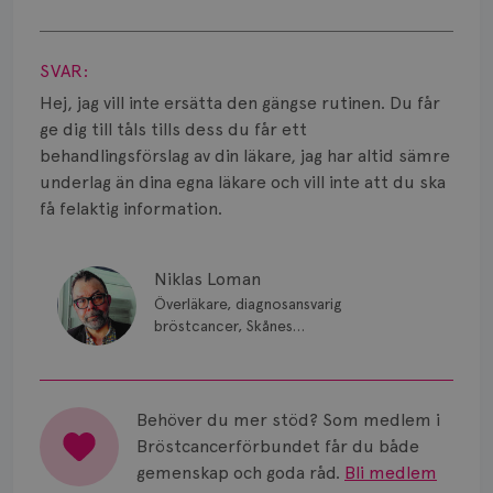
Smärta
Visa svar
Prognos
SVAR:
Risker
Hej, jag vill inte ersätta den gängse rutinen. Du får
ge dig till tåls tills dess du får ett
Spridd bröstcancer
behandlingsförslag av din läkare, jag har altid sämre
underlag än dina egna läkare och vill inte att du ska
Strålning
få felaktig information.
Vätska
Niklas Loman
Överläkare, diagnosansvarig
bröstcancer, Skånes
universitetssjukhus i Lund.
Behöver du mer stöd? Som medlem i
Bröstcancerförbundet får du både
gemenskap och goda råd.
Bli medlem