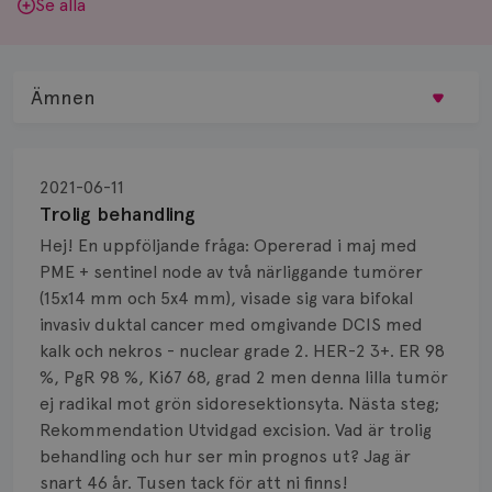
Se alla
Ämnen
Behandling
2021-06-11
Biopsi
Trolig behandling
Hej! En uppföljande fråga: Opererad i maj med
Biverkningar
PME + sentinel node av två närliggande tumörer
(15x14 mm och 5x4 mm), visade sig vara bifokal
Bröstvårta
invasiv duktal cancer med omgivande DCIS med
Knöl
kalk och nekros - nuclear grade 2. HER-2 3+. ER 98
%, PgR 98 %, Ki67 68, grad 2 men denna lilla tumör
Läkemedel
ej radikal mot grön sidoresektionsyta. Nästa steg;
Rekommendation Utvidgad excision. Vad är trolig
Typ av bröstcancer
behandling och hur ser min prognos ut? Jag är
snart 46 år. Tusen tack för att ni finns!