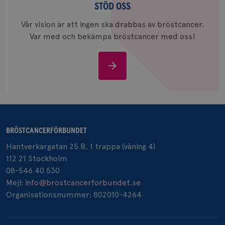
oss
värde fö
STÖD OSS
och anvä
och spår
Vår vision är att ingen ska drabbas av bröstcancer.
Var med och bekämpa bröstcancer med oss!
IDE
1 år
Google LLC
.doubleclick.net
Stöd
oss
_gcl_au
3
Google LLC
månad
.brostcancerforbundet.se
BRÖSTCANCERFÖRBUNDET
Hantverkargatan 25 B, 1 trappa (våning 4)
112 21 Stockholm
08-546 40 530
Mejl:
info@brostcancerforbundet.se
Organisationsnummer: 802010-4264
_pin_unauth
1 år
Pinterest Inc.
.brostcancerforbundet.se