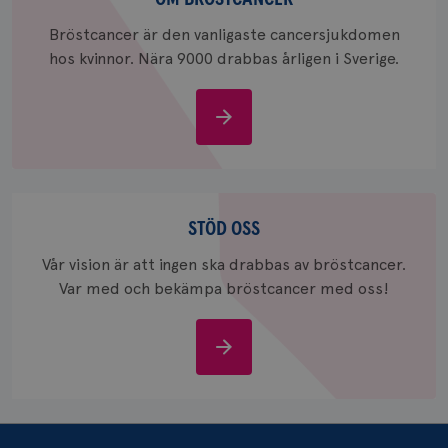
_ga_W8VXKBRK9Y
.brostcancerforbundet.se
1 år 1
Denna c
Bröstcancer är den vanligaste cancersjukdomen
månad
Google A
ar_debug
.pinterest.com
1 år
bevara s
hos kvinnor. Nära 9000 drabbas årligen i Sverige.
_gid
1 dag
Denna co
Google LLC
Google A
.brostcancerforbundet.se
och uppd
Om
värde fö
och anvä
bröstcancer
och spår
IDE
1 år
Google LLC
.doubleclick.net
Stöd
oss
STÖD OSS
Vår vision är att ingen ska drabbas av bröstcancer.
Var med och bekämpa bröstcancer med oss!
Stöd
_gcl_au
3
Google LLC
månad
.brostcancerforbundet.se
oss