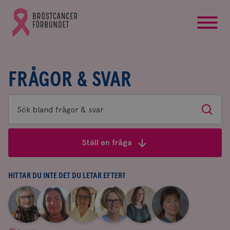
startsida
Gå
till
Bröstcancerförbundets
startsida
FRÅGOR & SVAR
Sök
Sök
bland
frågor
Ställ en fråga
&
svar
HITTAR DU INTE DET DU LETAR EFTER?
|
|
|
|
|
|
Aina
Anne
Fredrika
Jeanette
Maria
Yvette
Johnsson
Andersson
Killander
Bäcklund
Edegran
Andersson