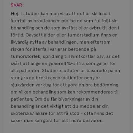
Smärta
SVAR:
Prognos
Hej. I studier kan man visa att det är skillnad i
återfall av bröstcancer mellan de som fullföljt sin
Risker
behandling och de som avstått eller avbrutit den i
förtid. Oavsett ålder eller tumörstadium finns en
Spridd bröstcancer
likvärdig nytta av behandlingen, men eftersom
risken för återfall varierar beroende på
Strålning
tumörstorlek, spridning till lymfkörtlar osv, är det
svårt att ange en generell %-siffra som gäller för
Vätska
alla patienter. Studieresultaten är baserade på en
stor grupp bröstcancerpatienter och ger
sjukvården verktyg för att göra en bra bedömning
om vilken behandling som kan rekommenderas till
patienten. Om du får biverkningar av din
behandling är det viktigt att du meddelar din
sköterska/läkare för att få stöd - ofta finns det
saker man kan göra för att lindra besvären.