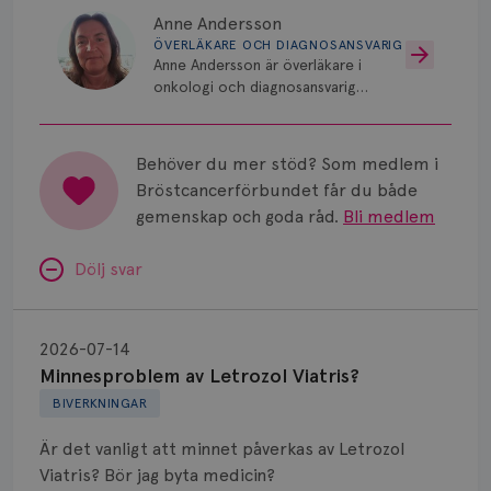
Anne Andersson
ÖVERLÄKARE OCH DIAGNOSANSVARIG
Anne Andersson är överläkare i
onkologi och diagnosansvarig
för bröstcancer vid Norrlands
Universitetssjukhus i Umeå.
Behöver du mer stöd? Som medlem i
Bröstcancerförbundet får du både
gemenskap och goda råd.
Bli medlem
Dölj svar
Minnesproblem
av
2026-07-14
Letrozol
Minnesproblem av Letrozol Viatris?
Viatris?
BIVERKNINGAR
Är det vanligt att minnet påverkas av Letrozol
Viatris? Bör jag byta medicin?