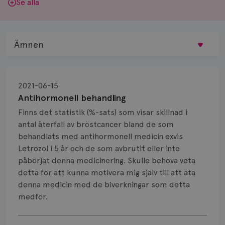
Se alla
Ämnen
Behandling
2021-06-15
Biopsi
Antihormonell behandling
Finns det statistik (%-sats) som visar skillnad i
Biverkningar
antal återfall av bröstcancer bland de som
behandlats med antihormonell medicin exvis
Bröstvårta
Letrozol i 5 år och de som avbrutit eller inte
Knöl
påbörjat denna medicinering. Skulle behöva veta
detta för att kunna motivera mig själv till att äta
Läkemedel
denna medicin med de biverkningar som detta
medför.
Typ av bröstcancer
Visa svar