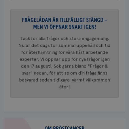
VISITOR_PRIVACY_METADATA
5
YouTube
_gat_UA-1577937-
.brostcancerforbundet.se
1
Detta är
månad
.youtube.com
37
minut
cookie s
4 veck
Google A
mönster
FRÅGELÅDAN ÄR TILLFÄLLIGT STÄNGD –
innehåll
identite
MEN VI ÖPPNAR SNART IGEN!
eller we
sig till.
_gat-ka
Tack för alla frågor och stora engagemang.
att beg
Nu är det dags för sommaruppehåll och tid
som regi
webbpla
för återhämtning för våra hårt arbetande
trafikvo
experter. Vi öppnar upp för nya frågor igen
_ga
1 år 1
Detta c
Google LLC
den 17 augusti. Sök gärna bland "Frågor &
månad
associe
.brostcancerforbundet.se
__Secure-ROLLOUT_TOKEN
.youtube.com
5
Universal
månad
svar" nedan, för att se om din fråga finns
en vikti
4 veck
Googles
besvarad sedan tidigare. Varmt välkommen
analystj
VISITOR_INFO1_LIVE
5
Google LLC
används 
åter!
månad
.youtube.com
unika a
4 veck
tilldela
generer
klientid
i varje 
webbpla
att berä
session
Om
för
webbpla
bröstcancer
OM BRÖSTCANCER