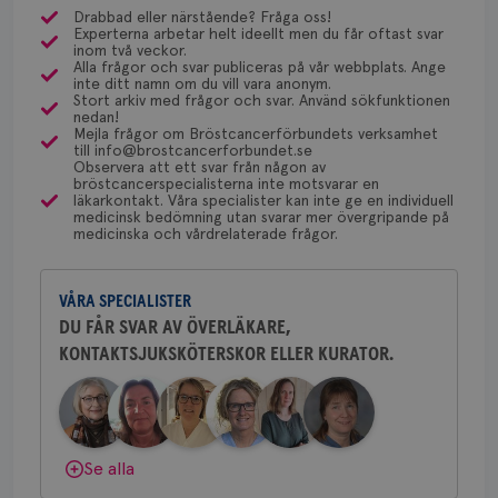
månader
til
olika ställen hur rutinerna ser ut, men ofta är det
Drabbad eller närstående? Fråga oss!
4 veckor
web
Experterna arbetar helt ideellt men du får oftast svar
via Klinisk Genetik (på universitetssjukhus) som
för
Dölj svar
Behöver du mer stöd? Som medlem i
inom två veckor.
utf
dessa prover beställs. Om du vill undersöka detta
Alla frågor och svar publiceras på vår webbplats. Ange
en 
Bröstcancerförbundet får du både
typ
inte ditt namn om du vill vara anonym.
kan du börja med att söka hjälp på vårdcentralen,
på 
gemenskap och goda råd.
Bli medlem
Stort arkiv med frågor och svar. Använd sökfunktionen
som kan skriva remiss till den klinik som är ansvarig
nedan!
CookieScriptConsent
4 veckor
Den
CookieScript
Mejla frågor om Bröstcancerförbundets verksamhet
för detta i din region.
2 dagar
Coo
.brostcancerforbundet.se
till info@brostcancerforbundet.se
Dölj svar
tjä
Observera att ett svar från någon av
ihå
bröstcancerspecialisterna inte motsvarar en
bes
läkarkontakt. Våra specialister kan inte ge en individuell
nöd
Yvette Andersson
medicinsk bedömning utan svarar mer övergripande på
Scr
Google
medicinska och vårdrelaterade frågor.
ÖVERLÄKARE OCH BRÖSTKIRURG
fun
Privacy Policy
Yvette Andersson är överläkare
och bröstkirurg vid Västmanlands
VÅRA SPECIALISTER
sjukhus i Västerås.
DU FÅR SVAR AV ÖVERLÄKARE,
KONTAKTSJUKSKÖTERSKOR ELLER KURATOR.
Behöver du mer stöd? Som medlem i
Namn
Leverantör
/
Domän
Utgång
Beskriv
Bröstcancerförbundet får du både
c_rid
.brostcancerforbundet.se
1 dag
Denna c
Namn
Leverantör
/
Domän
Utgån
att mäta
gemenskap och goda råd.
Bli medlem
postutsk
YSC
Sessi
Google LLC
om mott
.youtube.com
länkar i
Dölj svar
Se alla
konverte
webbpla