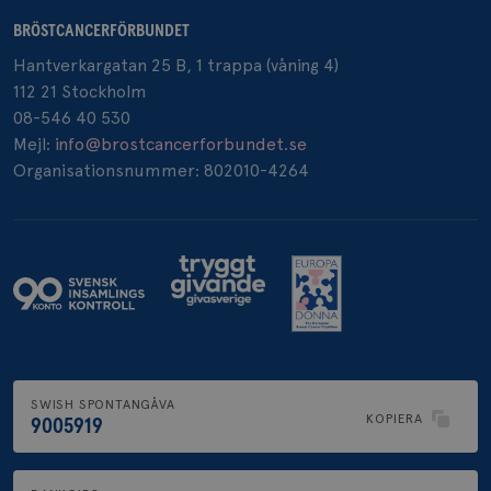
BRÖSTCANCERFÖRBUNDET
Hantverkargatan 25 B, 1 trappa (våning 4)
_pin_unauth
1 år
Pinterest Inc.
112 21 Stockholm
.brostcancerforbundet.se
08-546 40 530
Mejl:
info@brostcancerforbundet.se
Organisationsnummer: 802010-4264
SWISH SPONTANGÅVA
KOPIERA
9005919