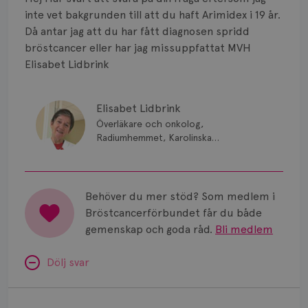
Smärta
inte vet bakgrunden till att du haft Arimidex i 19 år.
Prognos
Då antar jag att du har fått diagnosen spridd
bröstcancer eller har jag missuppfattat MVH
Risker
Elisabet Lidbrink
Spridd bröstcancer
Elisabet Lidbrink
Strålning
Överläkare och onkolog,
Radiumhemmet, Karolinska
Vätska
Sjukhuset, Stockholm
Behöver du mer stöd? Som medlem i
Bröstcancerförbundet får du både
gemenskap och goda råd.
Bli medlem
Dölj svar
Minnesproblem