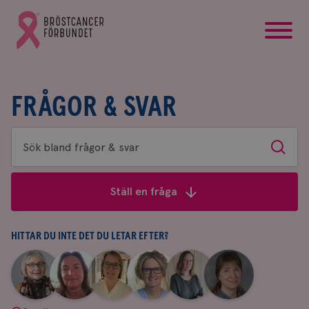
startsida
Gå
till
Bröstcancerförbundets
startsida
FRÅGOR & SVAR
Sök
Sök
bland
frågor
Ställ en fråga
&
svar
HITTAR DU INTE DET DU LETAR EFTER?
|
|
|
|
|
|
Aina
Anne
Fredrika
Jeanette
Maria
Yvette
Johnsson
Andersson
Killander
Bäcklund
Edegran
Andersson