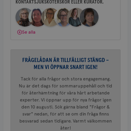
ihå
KONTAKTSJUKSKÖTERSKOR ELLER KURATOR.
Behöver du mer stöd? Som medlem i
bes
nöd
Bröstcancerförbundet får du både
Scr
Google
gemenskap och goda råd.
Bli medlem
fun
Privacy Policy
Dölj svar
Se alla
Namn
Leverantör
/
Domän
Utgång
Beskriv
c_rid
.brostcancerforbundet.se
1 dag
Denna c
Namn
Leverantör
/
Domän
Utgån
FRÅGELÅDAN ÄR TILLFÄLLIGT STÄNGD –
att mäta
postutsk
MEN VI ÖPPNAR SNART IGEN!
YSC
Sessi
Google LLC
om mott
.youtube.com
länkar i
konverte
Tack för alla frågor och stora engagemang.
webbpla
Nu är det dags för sommaruppehåll och tid
VISITOR_PRIVACY_METADATA
5
YouTube
_gat_UA-1577937-
.brostcancerforbundet.se
1
Detta är
månad
.youtube.com
för återhämtning för våra hårt arbetande
37
minut
cookie s
4 veck
Google A
experter. Vi öppnar upp för nya frågor igen
mönster
den 10 augusti. Sök gärna bland "Frågor &
innehåll
identite
svar" nedan, för att se om din fråga finns
eller we
sig till.
besvarad sedan tidigare. Varmt välkommen
_gat-ka
att beg
åter!