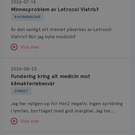
av
2026-07-14
Letrozol
Minnesproblem av Letrozol Viatris?
Viatris?
BIVERKNINGAR
Är det vanligt att minnet påverkas av Letrozol
Viatris? Bör jag byta medicin?
Visa svar
Fundering
kring
SVAR:
2026-06-25
alt
Fundering kring alt medicin mot
Hej. Oavsett vilken hormonsänkande behandling
medicin
klimakteriebesvär
(men även cytostatika) man får så kan en del
mot
ÖVRIGT
uppleva negativ påverkan på minnet. Prata din
klimakteriebesvär
läkare och hör om ni kanske kan byta till annat
Jag har nyligen op för Her2 negativ. Ingen spridning
märke eller annan aromatashämmare. Det kan ofta
i lymfan, borttaget med god marginal. Jag har
vara bra att ha en paus först, för att se att
genomgått en 5 dagars strålning och är färdig
besvären blir bättre, men bäst är att prata med
Visa svar
behandlad. Efter att jag nu slutat med östrogen-
sin vårdgivare som har all information om din
lenzetto, har klimakteriebesvären kommit med