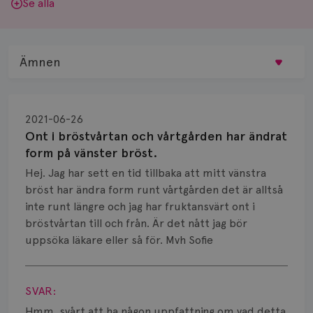
Se alla
Ämnen
Behandling
2021-06-26
Biopsi
Ont i bröstvårtan och vårtgården har ändrat
form på vänster bröst.
Biverkningar
Hej. Jag har sett en tid tillbaka att mitt vänstra
bröst har ändra form runt vårtgården det är alltså
Bröstvårta
inte runt längre och jag har fruktansvärt ont i
Knöl
bröstvårtan till och från. Är det nått jag bör
uppsöka läkare eller så för. Mvh Sofie
Läkemedel
Visa svar
Typ av bröstcancer
SVAR:
Hmm, svårt att ha någon uppfattning om vad detta