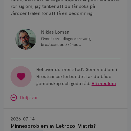
Smärta
rör sig om, jag tänker att du får söka på
Prognos
vårdcentralen för att få en bedömning.
Risker
Niklas Loman
Spridd bröstcancer
Överläkare, diagnosansvarig
bröstcancer, Skånes
universitetssjukhus i Lund.
Strålning
Vätska
Behöver du mer stöd? Som medlem i
Bröstcancerförbundet får du både
gemenskap och goda råd.
Bli medlem
Dölj svar
Minnesproblem
av
2026-07-14
Letrozol
Minnesproblem av Letrozol Viatris?