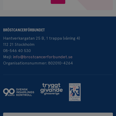
Google LLC
oss
.doubleclick.net
BRÖSTCANCERFÖRBUNDET
Hantverkargatan 25 B, 1 trappa (våning 4)
_gcl_au
3
Google LLC
112 21 Stockholm
månad
.brostcancerforbundet.se
08-546 40 530
Mejl:
info@brostcancerforbundet.se
Organisationsnummer: 802010-4264
_pin_unauth
1 år
Pinterest Inc.
.brostcancerforbundet.se