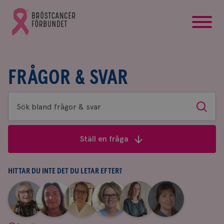
startsida
Gå
till
Bröstcancerförbundets
startsida
FRÅGOR & SVAR
Sök
Sök
bland
frågor
Ställ en fråga
&
svar
HITTAR DU INTE DET DU LETAR EFTER?
|
|
|
|
|
|
Aina
Anne
Fredrika
Jeanette
Maria
Yvette
Johnsson
Andersson
Killander
Bäcklund
Edegran
Andersson