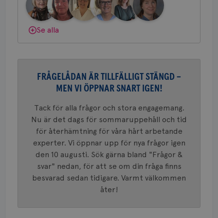
nöd
gemenskap och goda råd.
Bli medlem
Scr
Google
fun
Privacy Policy
Dölj svar
Se alla
Namn
Leverantör
/
Domän
Utgång
Beskriv
FRÅGELÅDAN ÄR TILLFÄLLIGT STÄNGD –
c_rid
.brostcancerforbundet.se
1 dag
Denna c
Namn
Leverantör
/
Domän
Utgån
MEN VI ÖPPNAR SNART IGEN!
att mäta
postutsk
YSC
Sessi
Google LLC
om mott
.youtube.com
Tack för alla frågor och stora engagemang.
länkar i
konverte
Nu är det dags för sommaruppehåll och tid
webbpla
för återhämtning för våra hårt arbetande
VISITOR_PRIVACY_METADATA
5
YouTube
_gat_UA-1577937-
.brostcancerforbundet.se
1
Detta är
månad
.youtube.com
experter. Vi öppnar upp för nya frågor igen
37
minut
cookie s
4 veck
Google A
den 10 augusti. Sök gärna bland "Frågor &
mönster
svar" nedan, för att se om din fråga finns
innehåll
identite
besvarad sedan tidigare. Varmt välkommen
eller we
sig till.
åter!
_gat-ka
att beg
som regi
webbpla