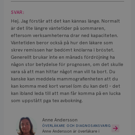
Smärta
Visa svar
SVAR:
Prognos
Hej. Jag förstår att det kan kännas länge. Normalt
Risker
är det lite längre väntetider på sommaren,
eftersom verksamheterna drar ned kapaciteten.
Spridd bröstcancer
Väntetiden beror också på hur den läkare som
skrev remissen har bedömt knölarna i bröstet.
Strålning
Generellt brukar inte en månads fördröjning ha
någon stor betydelse för prognosen, om det skulle
Vätska
vara så att man hittar något man vill ta bort. Du
kanske kan meddela mammografienheten att du
kan komma med kort varsel (om du kan det) - det
kan ibland leda till att man får komma på en lucka
som uppstått pga tex avbokning.
Anne Andersson
ÖVERLÄKARE OCH DIAGNOSANSVARIG
Anne Andersson är överläkare i