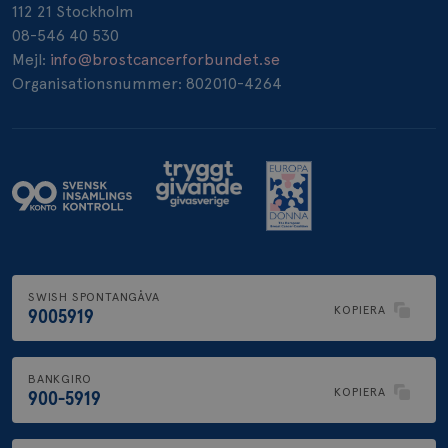
112 21 Stockholm
_pin_unauth
1 år
08-546 40 530
Pinterest Inc.
.brostcancerforbundet.se
Mejl:
info@brostcancerforbundet.se
Organisationsnummer: 802010-4264
SWISH SPONTANGÅVA
KOPIERA
9005919
BANKGIRO
KOPIERA
900-5919