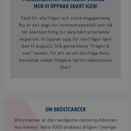
Google A
MEN VI ÖPPNAR SNART IGEN!
mönster
innehåll
identite
Tack för alla frågor och stora engagemang.
eller we
sig till.
Nu är det dags för sommaruppehåll och tid
_gat-ka
att beg
för återhämtning för våra hårt arbetande
som regi
experter. Vi öppnar upp för nya frågor igen
webbpla
trafikvo
den 17 augusti. Sök gärna bland "Frågor &
_ga
1 år 1
Detta c
Google LLC
svar" nedan, för att se om din fråga finns
månad
associe
.brostcancerforbundet.se
__Secure-ROLLOUT_TOKEN
.youtube.com
5
besvarad sedan tidigare. Varmt välkommen
Universal
månad
en vikti
4 veck
åter!
Googles
analystj
VISITOR_INFO1_LIVE
5
Google LLC
används 
månad
.youtube.com
unika a
4 veck
tilldela
generer
klientid
i varje 
webbpla
Om
att berä
bröstcancer
OM BRÖSTCANCER
session
för
webbpla
Bröstcancer är den vanligaste cancersjukdomen
_ga_W8VXKBRK9Y
.brostcancerforbundet.se
1 år 1
Denna c
hos kvinnor. Nära 9000 drabbas årligen i Sverige.
månad
Google A