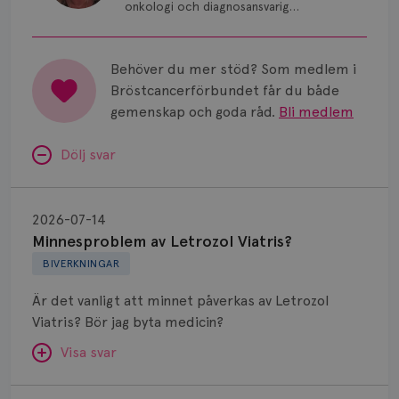
onkologi och diagnosansvarig
för bröstcancer vid Norrlands
Universitetssjukhus i Umeå.
Behöver du mer stöd? Som medlem i
Bröstcancerförbundet får du både
gemenskap och goda råd.
Bli medlem
Dölj svar
Minnesproblem
av
2026-07-14
Letrozol
Minnesproblem av Letrozol Viatris?
Viatris?
BIVERKNINGAR
Är det vanligt att minnet påverkas av Letrozol
Viatris? Bör jag byta medicin?
Visa svar
Fundering