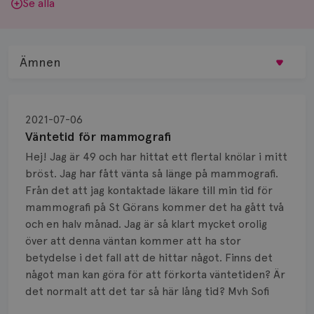
Se alla
Ämnen
Behandling
2021-07-06
Biopsi
Väntetid för mammografi
Hej! Jag är 49 och har hittat ett flertal knölar i mitt
Biverkningar
bröst. Jag har fått vänta så länge på mammografi.
Från det att jag kontaktade läkare till min tid för
Bröstvårta
mammografi på St Görans kommer det ha gått två
Knöl
och en halv månad. Jag är så klart mycket orolig
över att denna väntan kommer att ha stor
Läkemedel
betydelse i det fall att de hittar något. Finns det
något man kan göra för att förkorta väntetiden? Är
Typ av bröstcancer
det normalt att det tar så här lång tid? Mvh Sofi