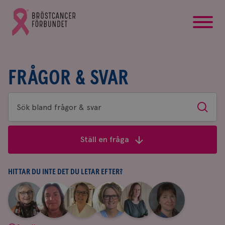
startsida
Gå
till
Bröstcancerförbundets
startsida
FRÅGOR & SVAR
Sök
Sök
bland
frågor
Ställ en fråga
&
svar
HITTAR DU INTE DET DU LETAR EFTER?
|
|
|
|
|
|
Aina
Anne
Fredrika
Jeanette
Maria
Yvette
Johnsson
Andersson
Killander
Bäcklund
Edegran
Andersson