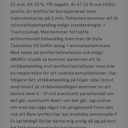
Smärta
22 mm. ER 30 %, PR negativ, Ki-67 23 % och HER2-
positiv. En lymfkörtel bortopererad med
Prognos
makrometastas på 3 mm. Patienten kommer att få
cytostatikabehandling enligt standardregim +
Risker
Trastuzumab. Man kommer fortsätta
Spridd bröstcancer
antihormonell behandling men man får byta
Tamoxifen till GnRH-anlog + aromatashämmare.
Strålning
Med tanke på lymfkörtelmetastas och enligt
AMARO-studie så kommer patienten att få
Vätska
strålbehandling mot lymfkörtelstationer men inte
en reoperation för att undvika komplikationer. Har
tidigare fått strålbehandling på höger sida i bröst
med boost så strålbehandlingen kommer nu att
beröra level II - IV och eventuellt parasternalt om
det går, eventuellt level I om det går. Jag undrar
om man kan säga något om prognosen? Finns det
risk att flera lymfkörtlar kan innehålla cancerceller?
Ev spridning? Börjar känna mig orolig då jag på kort
tid fått återkommande bröstcancer.