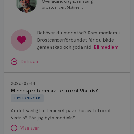
Överläkare, diagnosansvarig
bröstcancer, Skånes
universitetssjukhus i Lund.
Behöver du mer stöd? Som medlem i
Bröstcancerförbundet får du både
gemenskap och goda råd.
Bli medlem
Dölj svar
Minnesproblem
av
2026-07-14
Letrozol
Minnesproblem av Letrozol Viatris?
Viatris?
BIVERKNINGAR
Är det vanligt att minnet påverkas av Letrozol
Viatris? Bör jag byta medicin?
Visa svar