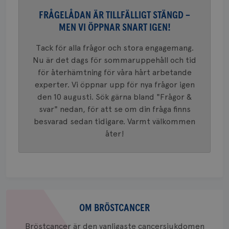
månad
en vikti
4 veck
Googles
FRÅGELÅDAN ÄR TILLFÄLLIGT STÄNGD –
analystj
VISITOR_INFO1_LIVE
5
Google LLC
MEN VI ÖPPNAR SNART IGEN!
används 
månad
.youtube.com
unika a
4 veck
tilldela
Tack för alla frågor och stora engagemang.
generer
klientid
Nu är det dags för sommaruppehåll och tid
i varje 
webbpla
för återhämtning för våra hårt arbetande
att berä
experter. Vi öppnar upp för nya frågor igen
session
för
den 10 augusti. Sök gärna bland "Frågor &
webbpla
svar" nedan, för att se om din fråga finns
_ga_W8VXKBRK9Y
.brostcancerforbundet.se
1 år 1
Denna c
besvarad sedan tidigare. Varmt välkommen
månad
Google A
ar_debug
.pinterest.com
1 år
bevara s
åter!
_gid
1 dag
Denna co
Google LLC
Google A
.brostcancerforbundet.se
och uppd
värde fö
och anvä
och spår
Om
IDE
1 år
Google LLC
.doubleclick.net
bröstcancer
OM BRÖSTCANCER
Bröstcancer är den vanligaste cancersjukdomen