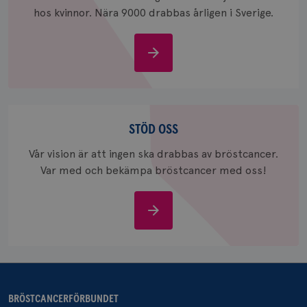
hos kvinnor. Nära 9000 drabbas årligen i Sverige.
Om
bröstcancer
_gcl_au
3
Google LLC
månad
.brostcancerforbundet.se
Stöd
oss
STÖD OSS
Vår vision är att ingen ska drabbas av bröstcancer.
Var med och bekämpa bröstcancer med oss!
_pin_unauth
1 år
Pinterest Inc.
.brostcancerforbundet.se
Stöd
oss
BRÖSTCANCERFÖRBUNDET