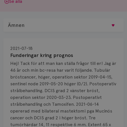
Se alla
Ämnen
Behandling
2021-07-18
Biopsi
Funderingar kring prognos
Hej! Tack för att man kan ställa frågor till er! Jag är
Biverkningar
46 år och min bc-resa har varit följande. Tubulär
bröstcancer, höger, operation sektor 2019-04-15,
Bröstvårta
sentinel node 2019-05-20 höger (0/2). Postoperativ
Knöl
strålbehandling. DCIS grad 2 vänster bröst,
operation sektor 2020-03-23. Postoperativt
Läkemedel
strålbehandling och Tamoxifen. 2021-06-14
opererad med bilateral mastektomi pga Mucinös
Typ av bröstcancer
cancer och DCIS grad 2 i höger bröst. Tre
tumörhärdar 14, 11 respektive 6 mm. Extent 65 x