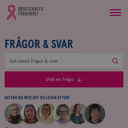
startsida
Gå
till
Bröstcancerförbundets
startsida
FRÅGOR & SVAR
Sök
Sök
bland
frågor
Ställ en fråga
&
svar
HITTAR DU INTE DET DU LETAR EFTER?
|
|
|
|
|
|
Aina
Anne
Fredrika
Jeanette
Maria
Yvette
Johnsson
Andersson
Killander
Bäcklund
Edegran
Andersson