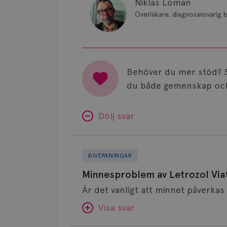
Niklas Loman
Överläkare, diagnosansvarig b
Behöver du mer stöd? 
du både gemenskap och
Dölj svar
Minnesproblem
av
BIVERKNINGAR
Letrozol
Minnesproblem av Letrozol Viat
Viatris?
Visa svar