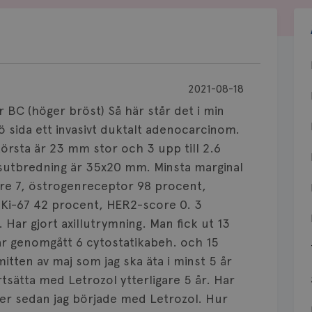
2021-08-18
 BC (höger bröst) Så här står det i min
ö sida ett invasivt duktalt adenocarcinom.
örsta är 23 mm stor och 3 upp till 2.6
sutbredning är 35x20 mm. Minsta marginal
ore 7, östrogenreceptor 98 procent,
Ki-67 42 procent, HER2-score 0. 3
 Har gjort axillutrymning. Man fick ut 13
ar genomgått 6 cytostatikabeh. och 15
itten av maj som jag ska äta i minst 5 år
rtsätta med Letrozol ytterligare 5 år. Har
eder sedan jag började med Letrozol. Hur