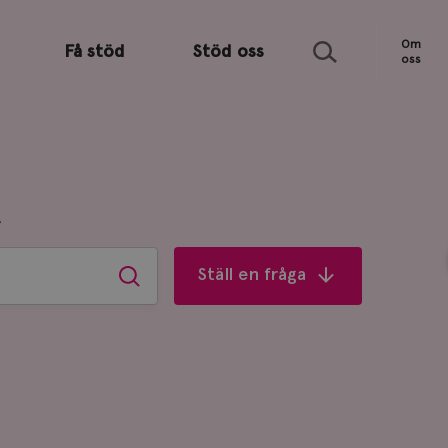
Sök
Om
Få stöd
Stöd oss
oss
R
Ställ en fråga
Sök