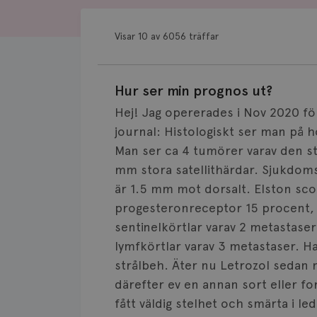
Visar 10 av 6056 träffar
Hur ser min prognos ut?
Hej! Jag opererades i Nov 2020 för
journal: Histologiskt ser man på h
Man ser ca 4 tumörer varav den st
mm stora satellithärdar. Sjukdom
är 1.5 mm mot dorsalt. Elston sc
progesteronreceptor 15 procent, 
sentinelkörtlar varav 2 metastaser.
lymfkörtlar varav 3 metastaser. H
strålbeh. Äter nu Letrozol sedan m
därefter ev en annan sort eller fo
fått väldig stelhet och smärta i l