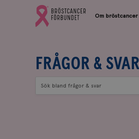
Bröstcancerförbundets
Gå
startsida
Om bröstcancer
till
Bröstcancerförbundets
startsida
FRÅGOR & SVA
Sök
bland
frågor
&
svar