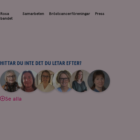
Rosa
Samarbeten
Bröstcancerföreningar
Press
bandet
HITTAR DU INTE DET DU LETAR EFTER?
|
|
|
|
|
|
Aina
Anne
Fredrika
Jeanette
Maria
Yvette
Johnsson
Andersson
Killander
Bäcklund
Edegran
Andersson
Se alla