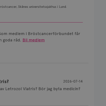
röstcancer, Skånes universitetssjukhus i Lund.
Som medlem i Bröstcancerförbundet får
 goda råd.
Bli medlem
ris?
2026-07-14
Är det vanligt att minnet påverkas av Letrozol Viatris? Bör jag byta medicin?