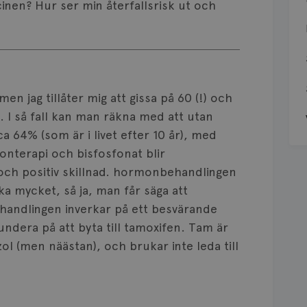
icinen? Hur ser min återfallsrisk ut och
en jag tillåter mig att gissa på 60 (!) och
 I så fall kan man räkna med att utan
ca 64% (som är i livet efter 10 år), med
terapi och bisfosfonat blir
 och positiv skillnad. hormonbehandlingen
a mycket, så ja, man får säga att
handlingen inverkar på ett besvärande
fundera på att byta till tamoxifen. Tam är
ozol (men näästan), och brukar inte leda till