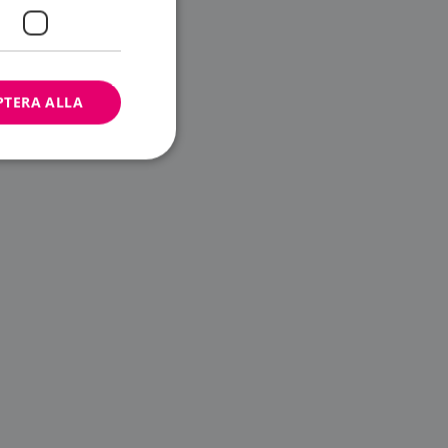
PTERA ALLA
bbplatsen kan inte
ändare.
n är utformad för
av
m-tjänsten för att
 cookie. Det är
banner fungerar