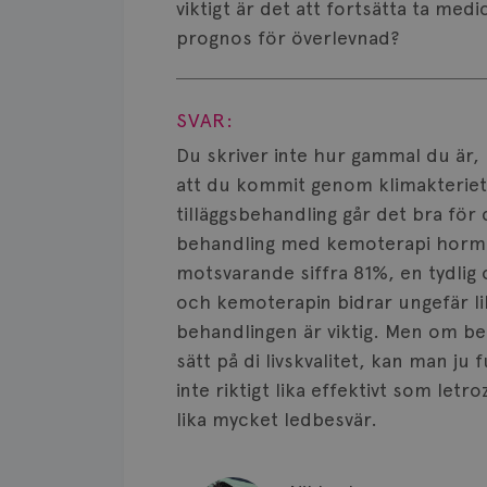
viktigt är det att fortsätta ta med
prognos för överlevnad?
Visa svar
SVAR:
Du skriver inte hur gammal du är, m
att du kommit genom klimakteriet.
tilläggsbehandling går det bra för 
behandling med kemoterapi hormon
motsvarande siffra 81%, en tydlig
och kemoterapin bidrar ungefär lik
behandlingen är viktig. Men om be
sätt på di livskvalitet, kan man ju 
inte riktigt lika effektivt som letr
lika mycket ledbesvär.